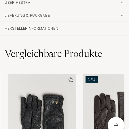
4.7
ÜBER HESTRA
LIEFERUNG & RÜCKGABE
(42 Bewertung)
(37)
HERSTELLERINFORMATIONEN
(3)
(0)
(0)
(2)
Vergleichbare
Produkte
Strålande!
NEU
HUGO J
GEKAUFT AM AUF CAREOFCARL.SE
Väldigt sköna och ännu så länge tillräckligt
varma (-3).
PÄR Å
GEKAUFT AM AUF CAREOFCARL.SE