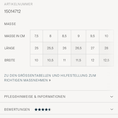
ARTIKELNUMMER
15014712
MASSE
MASSE IN CM
7,5
8
8,5
9
9,5
10
LÄNGE
25
25,5
26
26,5
27
28
BREITE
10
10,5
11
11,5
12
12,5
ZU DEN GRÖSSENTABELLEN UND HILFESTELLUNG ZUM R
»
ICHTIGEN MASSNEHMEN
PFLEGEHINWEISE & INFORMATIONEN
BEWERTUNGEN