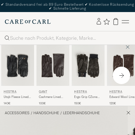
✔
Standardversand frei ab 89 Euro Bestellwert
✔
Kostenlose Rücksendung
✔
Schnelle Lieferung
Suche
HESTRA
HESTRA
GANT
HESTRA
Utsjö Fleece Lined
Edward Wool Line
Cashmere Lined
Ergo Grip CZone
Buckle Elkskin
Glove Espresso
Leather Glove Deep
Vernum Glove Black
140€
120€
100€
150€
Glove Black
Brown
ACCESSOIRES
/
HANDSCHUHE
/
LEDERHANDSCHUHE