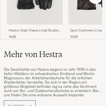
Veldig bra! Kort leveringstid!
IDA C
GEKAUFT AM AUF CAREOFCARL.NO
Hestra Utsjö Fleece Lined Buckle
Gant Cashmere Lined L
Elkskin Glove Black
Glove Deep Brown
140€
100€
Kjøpte noen kjempelekre hansker. Mykt og
flott skinn foret med ull. Pene. Obs! Kanskje
Mehr von Hestra
litt små i størrelsen
MALIN K
GEKAUFT AM AUF CAREOFCARL.NO
Die Geschichte von Hestra begann im Jahr 1936 in den
tiefen Wäldern im schwedischen Småland und Martin
Magnusson, der Arbeitshandschuhe für die örtlichen
Sköna, varma klassiska handskar.
Waldarbeiter herstellte. Da sich in der Region ein
größeres Skigebiet befindet, lag es nahe das Sortiment
MICHAEL G
GEKAUFT AM AUF CAREOFCARL.SE
auch um Ski- und Outdoorhandschuhe zu erweitern. Bei
uns finden Sie eine erlesene Auswahl eleganter
Kollektionen aus feinem, sorgfältig ausgewähltem Leder.
ZU HESTRA