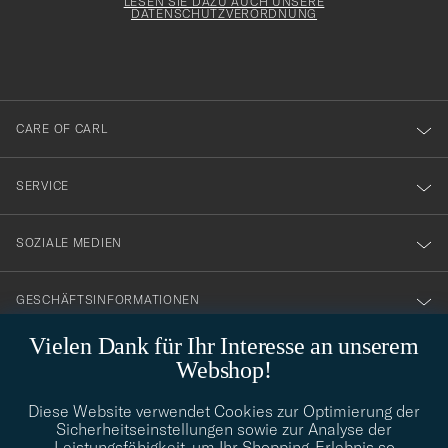
Form
LESEN SIE DAZU AUCH UNSERE
att
DATENSCHUTZVERORDNUNG
du
anmälde
dig
till
CARE OF CARL
vårt
nyhetsbrev!
SERVICE
SOZIALE MEDIEN
GESCHÄFTSINFORMATIONEN
Vielen Dank für Ihr Interesse an unserem
Webshop!
STILBERATUNG
Diese Website verwendet Cookies zur Optimierung der
Benötigen Sie Hilfe bei der Suche nach Ihrem persönlichen Stil?
Sicherheitseinstellungen sowie zur Analyse der
Wenden Sie sich an uns, wir helfen Ihnen gerne weiter!
Leistungsfähigkeit, um Ihr Shopping-Erlebnis so