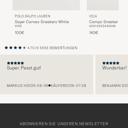
POLO RALPH LAUREN
VEJA
Sayer Canvas Sneakers White
Campo Sneaker Extr
41
42
40
41
42
43
44
45
46
White/Almond
100€
140€
4.70/5
5553 BEWERTUNGEN
Super. Passt gut!
Wunderbar!
VORHERIGE
MARKUS H
2026-08-06
KÄUFER
2026-07-28
BENJAMIN S
2
ABONNIEREN SIE UNSEREN NEWSLETTER