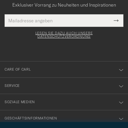
Exklusiver Vorrang zu Neuheiten und Inspirationen
E-
Tack
lichtfeld
Mail
Submi
Adresse
för
Newsl
Form
LESEN SIE DAZU AUCH UNSERE
att
DATENSCHUTZVERORDNUNG
du
anmälde
dig
till
CARE OF CARL
vårt
nyhetsbrev!
SERVICE
SOZIALE MEDIEN
GESCHÄFTSINFORMATIONEN