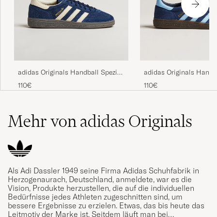
Rask levering 🙂
GEKAUFT AM AUF CAREOFCARL.NO
adidas Originals Handball Spezial
adidas Originals Handb
Sneaker Navy/White
Sneaker Navy/Blue Sky
110€
110€
Bra bra bra bra
MARIUS H
GEKAUFT AM AUF CAREOFCARL.SE
Mehr von adidas Originals
Kanonfina och väldigt snabb leverans!
MARLENE W
GEKAUFT AM AUF CAREOFCARL.SE
Als Adi Dassler 1949 seine Firma Adidas Schuhfabrik in
Herzogenaurach, Deutschland, anmeldete, war es die
Vision, Produkte herzustellen, die auf die individuellen
Bedürfnisse jedes Athleten zugeschnitten sind, um
bessere Ergebnisse zu erzielen. Etwas, das bis heute das
Sköna att gå i, passar min storlek
Leitmotiv der Marke ist. Seitdem läuft man bei