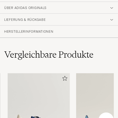
4.6
ÜBER ADIDAS ORIGINALS
LIEFERUNG & RÜCKGABE
(32 Bewertung)
(28)
HERSTELLERINFORMATIONEN
(1)
(0)
(0)
(3)
Vergleichbare
Produkte
Fantastisk service.
MICHAEL W
GEKAUFT AM AUF CAREOFCARL.SE
Super service. Tingene bliver altid sendt
hurtigt og er altid i orden.
ANETTE P
GEKAUFT AM AUF CAREOFCARL.DK