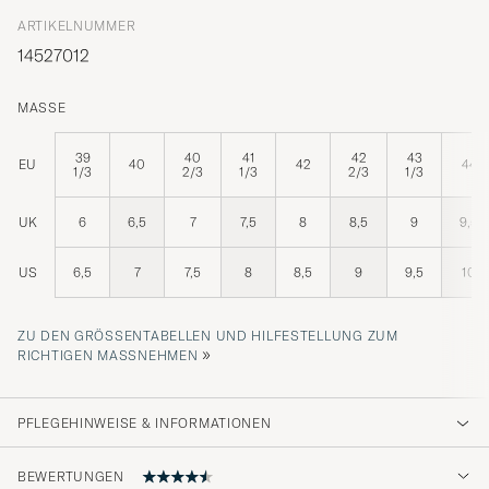
ARTIKELNUMMER
14527012
MASSE
39
40
41
42
43
EU
40
42
44
1/3
2/3
1/3
2/3
1/3
UK
6
6,5
7
7,5
8
8,5
9
9,5
US
6,5
7
7,5
8
8,5
9
9,5
10
ZU DEN GRÖSSENTABELLEN UND HILFESTELLUNG ZUM R
»
ICHTIGEN MASSNEHMEN
PFLEGEHINWEISE & INFORMATIONEN
BEWERTUNGEN