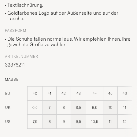
Textilschnürung.
Goldfarbenes Logo auf der Außenseite und auf der
Lasche.
PASSFORM
Die Schuhe fallen normal aus. Wir empfehlen Ihnen, Ihre
gewohnte Größe zu wählen.
ARTIKELNUMMER
32376211
MASSE
EU
40
41
42
43
44
45
46
UK
6,5
7
8
8,5
9,5
10
11
US
7,5
8
9
9,5
10,5
11
12