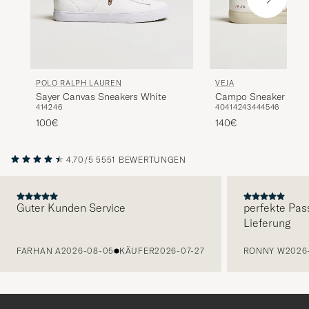
POLO RALPH LAUREN
VEJA
Sayer Canvas Sneakers White
Campo Sneaker Extr
41
42
46
40
41
42
43
44
45
46
White/Almond
100€
140€
4.70/5
5551 BEWERTUNGEN
Guter Kunden Service
perfekte Pas
Lieferung
VORHERIGE
FARHAN A
2026-08-05
KÄUFER
2026-07-27
RONNY W
2026