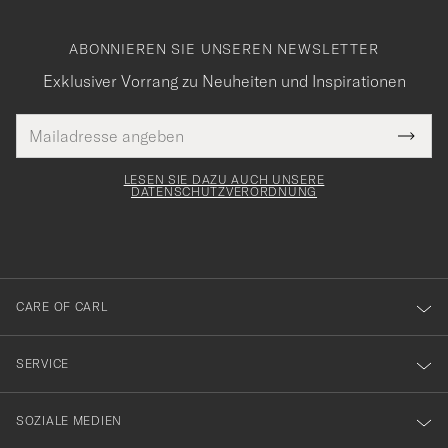
ABONNIEREN SIE UNSEREN NEWSLETTER
Exklusiver Vorrang zu Neuheiten und Inspirationen
E-
Tack
lichtfeld
Mail
Submi
Adresse
för
Newsl
Form
LESEN SIE DAZU AUCH UNSERE
att
DATENSCHUTZVERORDNUNG
du
anmälde
dig
till
CARE OF CARL
vårt
nyhetsbrev!
SERVICE
SOZIALE MEDIEN