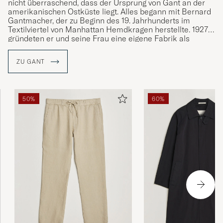
nicht überraschend, dass der Ursprung von Gant an der
amerikanischen Ostküste liegt. Alles begann mit Bernard
Gantmacher, der zu Beginn des 19. Jahrhunderts im
Textilviertel von Manhattan Hemdkragen herstellte. 1927
gründeten er und seine Frau eine eigene Fabrik als
Subunternehmer für andere Marken. Die Hemden, die für
andere Unternehmen gefertigt wurden, gewannen immer
ZU GANT
mehr an Popularität. Im Jahr 1949 gründete die Familie
Gantmacher zusammen mit ihren Söhne die Marke Gant.
Gant wurde vom Preppy-Stil geprägt wie der Style von der
50%
60%
Marke selbst und ist seit seiner Gründung mit klassischen
Kleidungsstücken wie dem Button-Down-Hemd, der
khakifarbenen Chinohose und dem Rugby-Shirt an der
Definition des klassischen, amerikanischen College-Stils
beteiligt.