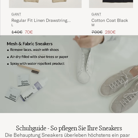
GANT
GANT
Regular Fit Linen Drawstring
Cotton Coat Black
L
M
Pants Oat Beige
Regulärer Preis
Reduzierter Preis
Regulärer Preis
Reduzierter Preis
140€
70€
700€
280€
Schuhguide - So pflegen Sie Ihre Sneakers
Die Behauptung Sneakers überleben höchstens ein paar