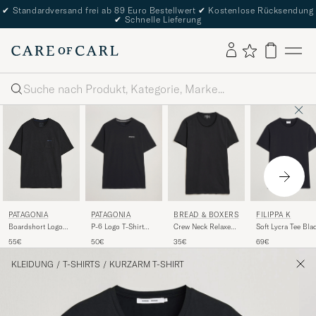
✔
Standardversand frei ab 89 Euro Bestellwert
✔
Kostenlose Rücksendung
✔
Schnelle Lieferung
Suche
PATAGONIA
BREAD & BOXERS
FILIPPA K
PATAGONIA
P-6 Logo T-Shirt
Crew Neck Relaxed
Soft Lycra Tee Bla
Boardshort Logo
Black
Black
Pocket Responsibili
50€
35€
69€
55€
T-Shirt Ink Black
KLEIDUNG
/
T-SHIRTS
/
KURZARM T-SHIRT