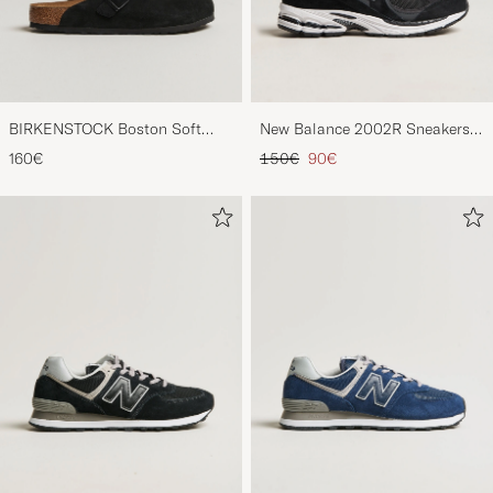
BIRKENSTOCK Boston Soft
New Balance 2002R Sneakers
Footbed Black Suede
Black
Regulärer Preis
Reduzierter Preis
160€
150€
90€