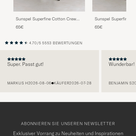
Sunspel Superfine Cotton Crew
Sunspel Superfine C
Neck T-Shirt White
Neck T-Shirt Black
65€
65€
4.70/5
5553 BEWERTUNGEN
Super. Passt gut!
Wunderbar!
VORHERIGE
MARKUS H
2026-08-06
KÄUFER
2026-07-28
BENJAMIN S
2
ABONNIEREN SIE UNSEREN NEWSLETTER
Exklusiver Vorrang zu Neuheiten und Inspirationen