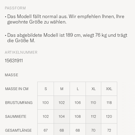
PASSFORM
Das Modell fällt normal aus. Wir empfehlen Ihnen, Ihre
gewohnte Größe zu wählen.
Das abgebildete Modell ist 189 cm, wiegt 76 kg und trägt
die Größe
M
.
ARTIKELNUMMER
15631911
MASSE
MASSE IN CM
S
M
L
XL
XXL
BRUSTUMFANG
100
102
106
110
118
SAUMWEITE
102
104
108
112
120
GESAMTLÄNGE
67
68
68
70
72