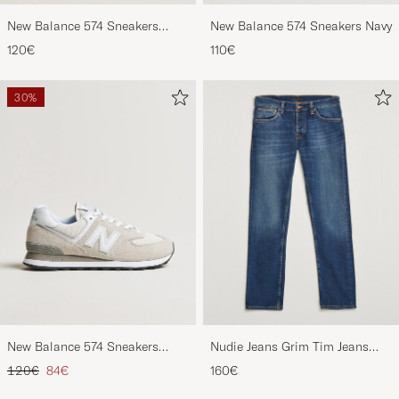
New Balance 574 Sneakers
New Balance 574 Sneakers Navy
Black
120€
110€
30%
New Balance 574 Sneakers
Nudie Jeans Grim Tim Jeans
Nimbus Cloud
Indigo Myth
Regulärer Preis
Reduzierter Preis
120€
84€
160€