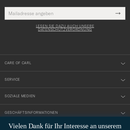
E-
Tack
lichtfeld
Mail
Submi
Adresse
för
Newsl
Form
LESEN SIE DAZU AUCH UNSERE
att
DATENSCHUTZVERORDNUNG
du
anmälde
dig
till
CARE OF CARL
vårt
nyhetsbrev!
SERVICE
SOZIALE MEDIEN
GESCHÄFTSINFORMATIONEN
Vielen Dank für Ihr Interesse an unserem