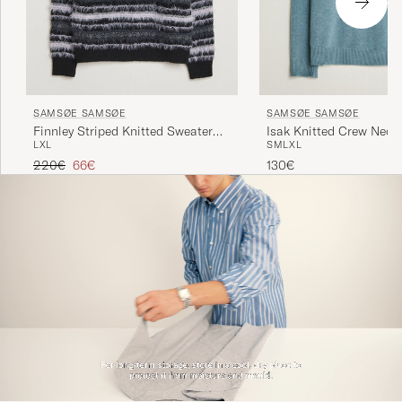
SAMSØE SAMSØE
SAMSØE SAMSØE
Finnley Striped Knitted Sweater
Isak Knitted Crew Neck
L
XL
S
M
L
XL
Black Multi
Sea
Regulärer Preis
Reduzierter Preis
220€
66€
130€