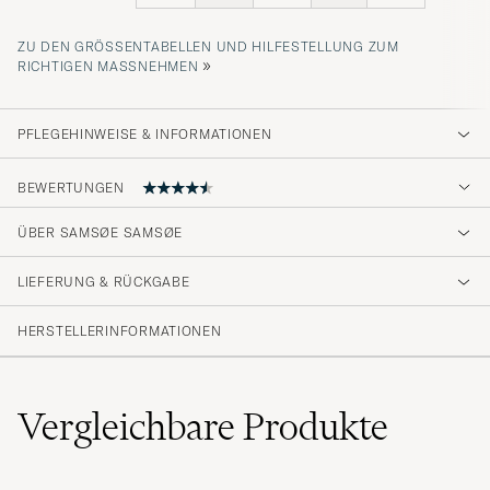
ZU DEN GRÖSSENTABELLEN UND HILFESTELLUNG ZUM R
»
ICHTIGEN MASSNEHMEN
PFLEGEHINWEISE & INFORMATIONEN
BEWERTUNGEN
ÜBER SAMSØE SAMSØE
Supernöjd, kanon med fri frakt!
LIEFERUNG & RÜCKGABE
GABRIELLA R
GEKAUFT AM AUF CAREOFCARL.SE
HERSTELLERINFORMATIONEN
Mjuk och skön t-shirt som fullständigt andas
kvalitet!
Vergleichbare
Produkte
MATS J
GEKAUFT AM AUF CAREOFCARL.SE