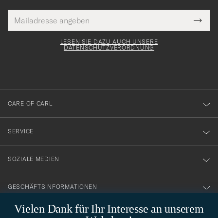
E-
Tack
lichtfeld
Mail
Submi
Adresse
för
Newsl
Form
LESEN SIE DAZU AUCH UNSERE
att
DATENSCHUTZVERORDNUNG
du
anmälde
dig
till
CARE OF CARL
vårt
nyhetsbrev!
SERVICE
SOZIALE MEDIEN
GESCHÄFTSINFORMATIONEN
Vielen Dank für Ihr Interesse an unserem