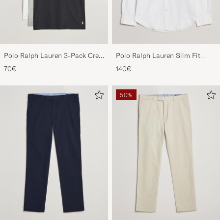
Polo Ralph Lauren 3-Pack Crew
Polo Ralph Lauren Slim Fit
Neck T-Shirt
Shirt Oxford White
70€
140€
White/Black/Andover Heather
50%