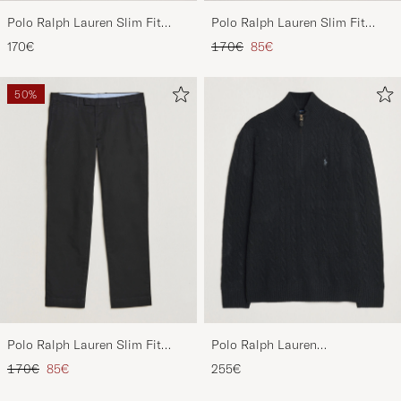
Polo Ralph Lauren Slim Fit
Polo Ralph Lauren Slim Fit
Stretch Chinos Aviator Navy
Stretch Chinos Beige
Regulärer Preis
Reduzierter Preis
170€
170€
85€
50%
Polo Ralph Lauren Slim Fit
Polo Ralph Lauren
Stretch Chinos Black
Wool/Cashmere Cable Half Zip
Regulärer Preis
Reduzierter Preis
170€
85€
255€
Polo Black