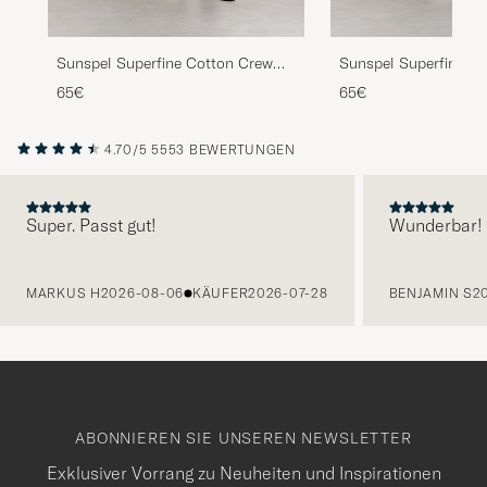
Sunspel Superfine Cotton Crew
Sunspel Superfine C
Neck T-Shirt Black
Neck T-Shirt White
65€
65€
4.70/5
5553 BEWERTUNGEN
Super. Passt gut!
Wunderbar!
VORHERIGE
MARKUS H
2026-08-06
KÄUFER
2026-07-28
BENJAMIN S
2
ABONNIEREN SIE UNSEREN NEWSLETTER
Exklusiver Vorrang zu Neuheiten und Inspirationen