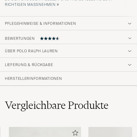
»
ICHTIGEN MASSNEHMEN
PFLEGEHINWEISE & INFORMATIONEN
BEWERTUNGEN
4.6
ÜBER POLO RALPH LAUREN
LIEFERUNG & RÜCKGABE
(29 Bewertung)
(22)
HERSTELLERINFORMATIONEN
(4)
(2)
(0)
(1)
Vergleichbare
Produkte
Skön kvalitet
PONTUS I
GEKAUFT AM AUF CAREOFCARL.SE