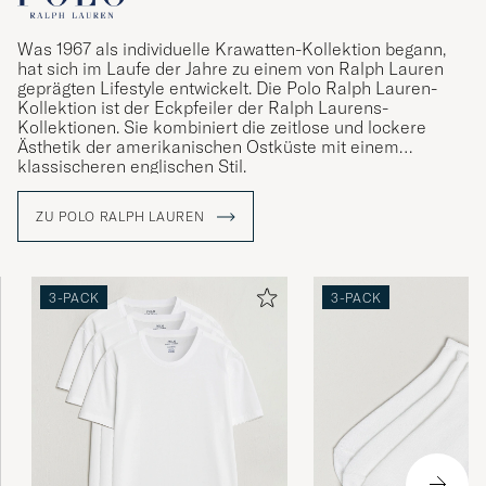
VIBEKE C
GEKAUFT AM AUF CAREOFCARL.NO
Was 1967 als individuelle Krawatten-Kollektion begann,
hat sich im Laufe der Jahre zu einem von Ralph Lauren
geprägten Lifestyle entwickelt. Die Polo Ralph Lauren-
Kollektion ist der Eckpfeiler der Ralph Laurens-
Always on time?
Kollektionen. Sie kombiniert die zeitlose und lockere
Ästhetik der amerikanischen Ostküste mit einem
LARS G
GEKAUFT AM AUF CAREOFCARL.NO
klassischeren englischen Stil.
ZU POLO RALPH LAUREN
Alles Super immer wieder gerne
KARSTEN K
GEKAUFT AM AUF CAREOFCARL.DE
3-PACK
3-PACK
Super schnell verschickt und passt perfekt
top Ware
KARSTEN K
GEKAUFT AM AUF CAREOFCARL.DE