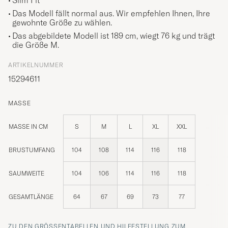
Slim Fit
Das Modell fällt normal aus. Wir empfehlen Ihnen, Ihre
gewohnte Größe zu wählen.
Das abgebildete Modell ist 189 cm, wiegt 76 kg und trägt
die Größe
M
.
ARTIKELNUMMER
15294611
MASSE
MASSE IN CM
S
M
L
XL
XXL
BRUSTUMFANG
104
108
114
116
118
SAUMWEITE
104
106
114
116
118
GESAMTLÄNGE
64
67
69
73
77
ZU DEN GRÖSSENTABELLEN UND HILFESTELLUNG ZUM R