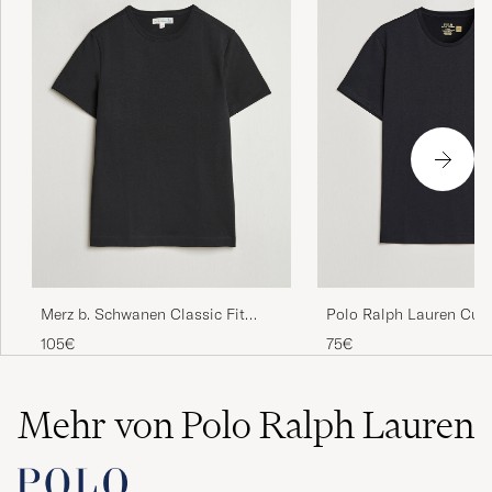
Enkel, skön och stilig!
HENRIK T
GEKAUFT AM AUF CAREOFCARL.SE
Mkt bra kvalitet, snygg, bra pris!
CARL-MARTIN L
GEKAUFT AM AUF CAREOFCARL.SE
Merz b. Schwanen Classic Fit
Polo Ralph Lauren Cus
Loopwheeled T-Shirt Black
Fit Tee RL Black
105€
75€
Der var pletter på da jeg modtog den
ANN G
GEKAUFT AM AUF CAREOFCARL.DK
Mehr von Polo Ralph Lauren
Rask og grei levering :)