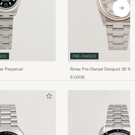
PRE-OWNED
NED
Rolex Pre-Owned Datejust 36 162
er Perpetual
6 000€