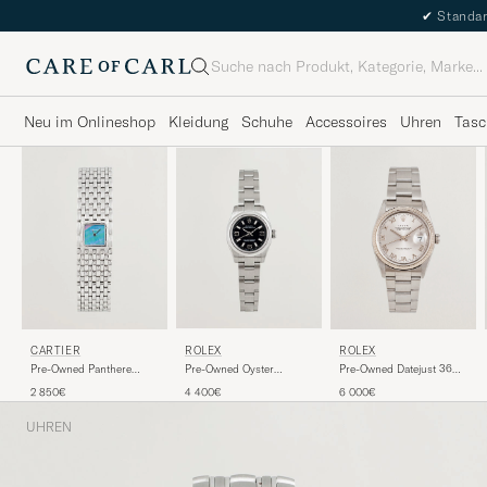
✔
Standar
Suche
Neu im Onlineshop
Kleidung
Schuhe
Accessoires
Uhren
Tasc
CARTIER
ROLEX
ROLEX
Pre-Owned Panthere
Pre-Owned Oyster
Pre-Owned Datejust 36
Ruban
Perpetual
16234
2 850€
4 400€
6 000€
UHREN