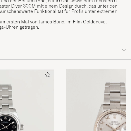
 und der Heliumkrone, bei 10 Uhr, sowie dem robusten 5-
ster Diver 300M mit einem Design durch, das unter den
wünschenswerte Funktionalität für Profis unter extremen
m ersten Mal von James Bond, im Film Goldeneye,
ga-Uhren getragen.