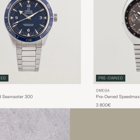
NED
PRE-OWNED
OMEGA
d Seamaster 300
Pre-Owned Speedmaste
3 800€