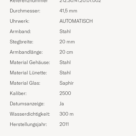
Referenznummer
212.30.41.20.01.002
Durchmesser:
41,5 mm
Uhrwerk:
AUTOMATISCH
Armband:
Stahl
Stegbreite:
20 mm
Armbandlänge:
20 cm
Material Gehäuse:
Stahl
Material Lünette:
Stahl
Material Glas:
Saphir
Kaliber:
2500
Datumsanzeige:
Ja
Wasserdichtigkeit:
300 m
Herstellungsjahr:
2011