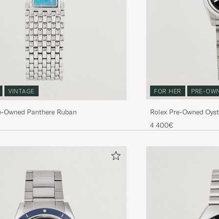
VINTAGE
FOR HER
PRE-OW
re-Owned Panthere Ruban
Rolex Pre-Owned Oyst
4 400€