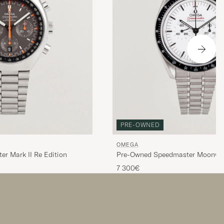
PRE-OWNED
OMEGA
r Mark II Re Edition
Pre-Owned Speedmaster Moonwat
7 300€