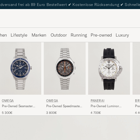
dversand frei ab 89 Euro Bestellwert
✔
Kostenlose Rücksendung
✔
Schnelle
hen
Lifestyle
Marken
Outdoor
Running
Pre-owned
Luxury
OMEGA
OMEGA
PANERAI
BR
Pre-Owned Seamaster
Pre-Owned Speedmaster
Pre-Owned Luminor
Pr
300
Mark II Re Edition
Daylight
36 
5 300€
3 800€
4 700€
4 