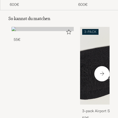
Sunglasses Gold
Black
600€
600€
So kannst du matchen
3-PACK
55€
3-pack Airport Socks
Melange
52€