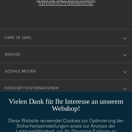
Form
LESEN SIE DAZU AUCH UNSERE
att
DATENSCHUTZVERORDNUNG
du
anmälde
dig
till
CARE OF CARL
vårt
nyhetsbrev!
SERVICE
SOZIALE MEDIEN
GESCHÄFTSINFORMATIONEN
Vielen Dank für Ihr Interesse an unserem
Webshop!
STILBERATUNG
Diese Website verwendet Cookies zur Optimierung der
Benötigen Sie Hilfe bei der Suche nach Ihrem persönlichen Stil?
Sicherheitseinstellungen sowie zur Analyse der
Wenden Sie sich an uns, wir helfen Ihnen gerne weiter!
Leistungsfähigkeit, um Ihr Shopping-Erlebnis so