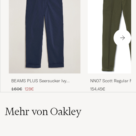
BEAMS PLUS Seersucker Ivy
NN07 Scott Regular Fit
Trousers Navy
Trousers Army Green
Regulärer Preis
Reduzierter Preis
160€
128€
154,45€
Mehr von Oakley