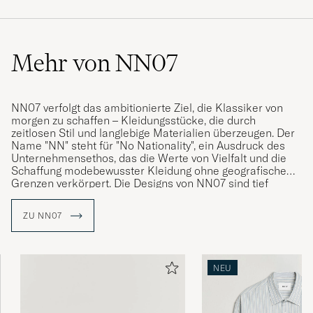
Mehr von NN07
NN07 verfolgt das ambitionierte Ziel, die Klassiker von
morgen zu schaffen – Kleidungsstücke, die durch
zeitlosen Stil und langlebige Materialien überzeugen. Der
Name "NN" steht für "No Nationality", ein Ausdruck des
Unternehmensethos, das die Werte von Vielfalt und die
Schaffung modebewusster Kleidung ohne geografische
Grenzen verkörpert. Die Designs von NN07 sind tief
inspiriert von den Begegnungen und Kulturen, die die
Gründer auf ihren Reisen rund um den Globus
ZU NN07
kennengelernt haben, und spiegeln die universelle
Sprache der Mode wider
NN07, 2007 gegründet, hat sich durch seine akribische
NEU
Liebe zum Detail einen Namen gemacht. Jedes
Kleidungsstück verkörpert eine subtile, aber meisterhafte
Handwerkskunst, die den Träger dazu inspirieren soll, die
Sorgfalt und Hingabe hinter jedem einzelnen Design