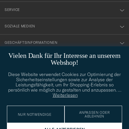
nyhetsbrev!
SERVICE
SOZIALE MEDIEN
GESCHÄFTSINFORMATIONEN
Vielen Dank für Ihr Interesse an unserem
Webshop!
STILBERATUNG
Diese Website verwendet Cookies zur Optimierung der
Benötigen Sie Hilfe bei der Suche nach Ihrem persönlichen Stil?
Sicherheitseinstellungen sowie zur Analyse der
Wenden Sie sich an uns, wir helfen Ihnen gerne weiter!
Leistungsfähigkeit, um Ihr Shopping-Erlebnis so
persönlich wie möglich zu gestalten und anzupassen.
…
info@careofcarl.de
STILBERATUNG
Weiterlesen
ANPASSEN ODER
NUR NOTWENDIGE
ABLEHNEN
© Care of Carl 2026