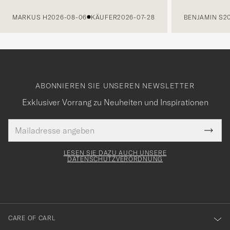
VORHERIGE
MARKUS H
2026-08-06
KÄUFER
2026-07-28
BENJAMIN S
2
ABONNIEREN SIE UNSEREN NEWSLETTER
Exklusiver Vorrang zu Neuheiten und Inspirationen
E-
Tack
lichtfeld
Mail
Submi
Adresse
för
Newsl
Form
LESEN SIE DAZU AUCH UNSERE
att
DATENSCHUTZVERORDNUNG
du
anmälde
dig
till
CARE OF CARL
vårt