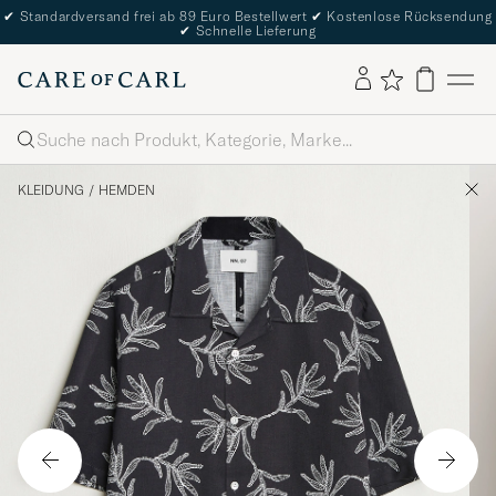
✔
Standardversand frei ab 89 Euro Bestellwert
✔
Kostenlose Rücksendung
✔
Schnelle Lieferung
Suche
KLEIDUNG
/
HEMDEN