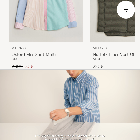
MORRIS
MORRIS
Oxford Mix Shirt Multi
Norfolk Liner Vest Olive
S
M
M
L
XL
Regulärer Preis
Reduzierter Preis
200€
80€
230€