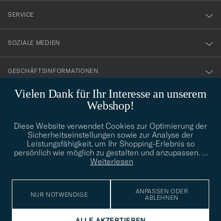
nyhetsbrev!
SERVICE
SOZIALE MEDIEN
GESCHÄFTSINFORMATIONEN
Vielen Dank für Ihr Interesse an unserem
Webshop!
STILBERATUNG
Diese Website verwendet Cookies zur Optimierung der
Benötigen Sie Hilfe bei der Suche nach Ihrem persönlichen Stil?
Sicherheitseinstellungen sowie zur Analyse der
Wenden Sie sich an uns, wir helfen Ihnen gerne weiter!
Leistungsfähigkeit, um Ihr Shopping-Erlebnis so
persönlich wie möglich zu gestalten und anzupassen.
…
info@careofcarl.de
STILBERATUNG
Weiterlesen
ANPASSEN ODER
NUR NOTWENDIGE
ABLEHNEN
© Care of Carl 2026
ALLE AKZEPTIEREN