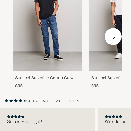
Sunspel Superfine Cotton Crew
Sunspel Superfine C
Neck T-Shirt Black
Neck T-Shirt White
65€
65€
4.70/5
5553 BEWERTUNGEN
Super. Passt gut!
Wunderbar!