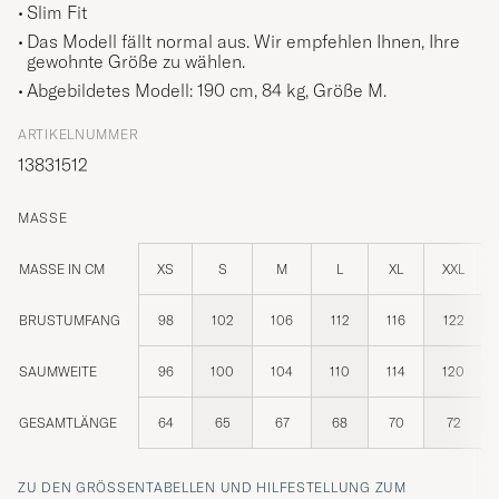
Slim Fit
Das Modell fällt normal aus. Wir empfehlen Ihnen, Ihre
gewohnte Größe zu wählen.
Abgebildetes Modell: 190 cm, 84 kg, Größe
M
.
ARTIKELNUMMER
13831512
MASSE
MASSE IN CM
XS
S
M
L
XL
XXL
BRUSTUMFANG
98
102
106
112
116
122
SAUMWEITE
96
100
104
110
114
120
GESAMTLÄNGE
64
65
67
68
70
72
ZU DEN GRÖSSENTABELLEN UND HILFESTELLUNG ZUM R