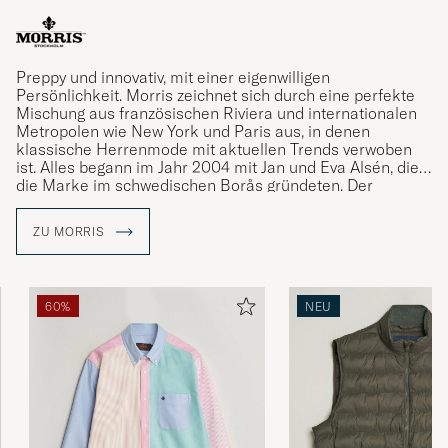
Preppy und innovativ, mit einer eigenwilligen
Persönlichkeit. Morris zeichnet sich durch eine perfekte
Mischung aus französischen Riviera und internationalen
Metropolen wie New York und Paris aus, in denen
klassische Herrenmode mit aktuellen Trends verwoben
ist. Alles begann im Jahr 2004 mit Jan und Eva Alsén, die
die Marke im schwedischen Borås gründeten. Der
bekannte Name Morris stammt von einem gleichnamigen
klassischen Herrenausstatter, der zwischen den 1950er
ZU MORRIS
und 1970er Jahren in Stockholm seine Blütezeit hatte.
60%
NEU