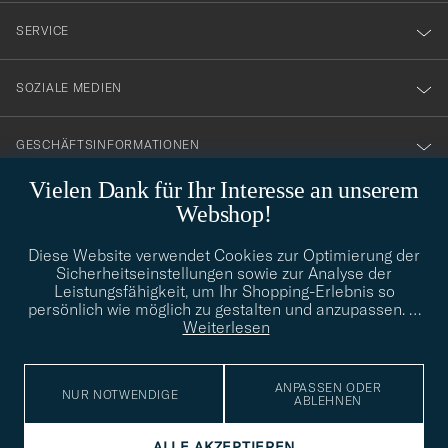
nyhetsbrev!
SERVICE
SOZIALE MEDIEN
GESCHÄFTSINFORMATIONEN
Vielen Dank für Ihr Interesse an unserem
Webshop!
STILBERATUNG
Diese Website verwendet Cookies zur Optimierung der
Benötigen Sie Hilfe bei der Suche nach Ihrem persönlichen Stil?
Sicherheitseinstellungen sowie zur Analyse der
Wenden Sie sich an uns, wir helfen Ihnen gerne weiter!
Leistungsfähigkeit, um Ihr Shopping-Erlebnis so
persönlich wie möglich zu gestalten und anzupassen.
…
info@careofcarl.de
STILBERATUNG
Weiterlesen
ANPASSEN ODER
NUR NOTWENDIGE
ABLEHNEN
© Care of Carl 2026
ALLE AKZEPTIEREN