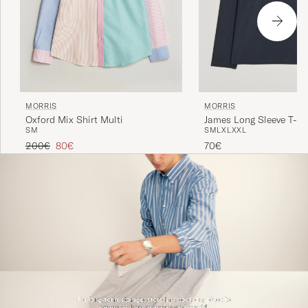
MORRIS
MORRIS
Oxford Mix Shirt Multi
James Long Sleeve T-Sh
S
M
S
M
L
XL
XXL
Blue
Regulärer Preis
Reduzierter Preis
200€
80€
70€