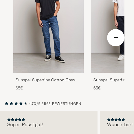
Sunspel Superfine Cotton Crew
Sunspel Superfine C
Neck T-Shirt Black
Neck T-Shirt White
65€
65€
4.70/5
5553 BEWERTUNGEN
Super. Passt gut!
Wunderbar!