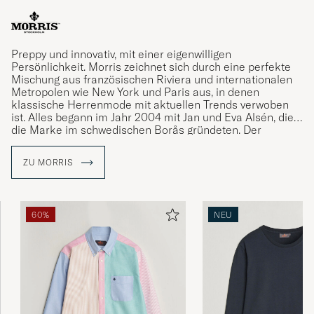
Preppy und innovativ, mit einer eigenwilligen
Persönlichkeit. Morris zeichnet sich durch eine perfekte
Mischung aus französischen Riviera und internationalen
Metropolen wie New York und Paris aus, in denen
klassische Herrenmode mit aktuellen Trends verwoben
ist. Alles begann im Jahr 2004 mit Jan und Eva Alsén, die
die Marke im schwedischen Borås gründeten. Der
bekannte Name Morris stammt von einem gleichnamigen
klassischen Herrenausstatter, der zwischen den 1950er
ZU MORRIS
und 1970er Jahren in Stockholm seine Blütezeit hatte.
60%
NEU