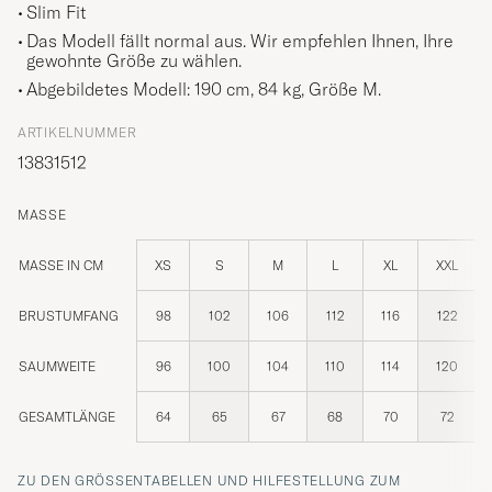
Slim Fit
Das Modell fällt normal aus. Wir empfehlen Ihnen, Ihre
gewohnte Größe zu wählen.
Abgebildetes Modell: 190 cm, 84 kg, Größe
M
.
ARTIKELNUMMER
13831512
MASSE
MASSE IN CM
XS
S
M
L
XL
XXL
BRUSTUMFANG
98
102
106
112
116
122
SAUMWEITE
96
100
104
110
114
120
GESAMTLÄNGE
64
65
67
68
70
72
ZU DEN GRÖSSENTABELLEN UND HILFESTELLUNG ZUM R