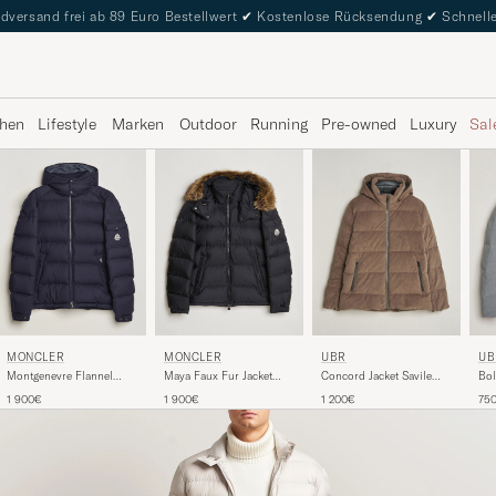
dversand frei ab 89 Euro Bestellwert
✔
Kostenlose Rücksendung
✔
Schnelle
hen
Lifestyle
Marken
Outdoor
Running
Pre-owned
Luxury
Sal
MONCLER
MONCLER
UBR
UB
Montgenevre Flannel
Maya Faux Fur Jacket
Concord Jacket Savile
Bol
Down Jacket Navy
Black
Neo Suede Sand
Me
1 900€
1 900€
1 200€
75