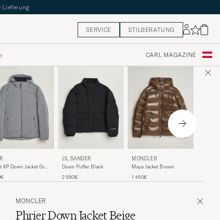
 Lieferung
SERVICE
STILBERATUNG
e
CARL MAGAZINE
MONCL
R
JIL SANDER
MONCLER
Maya Bi-
t XP Down Jacket Grey
Down Puffer Black
Maya Jacket Brown
Black
lange
1 670€
0€
2 590€
1 450€
MONCLER
Phrier Down Jacket Beige