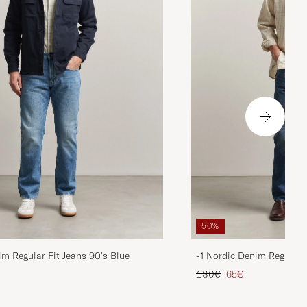
50%
im Regular Fit Jeans 90's Blue
-1 Nordic Denim Regular 
is
rter Preis
Regulärer Preis
Reduzierter Preis
130€
65€