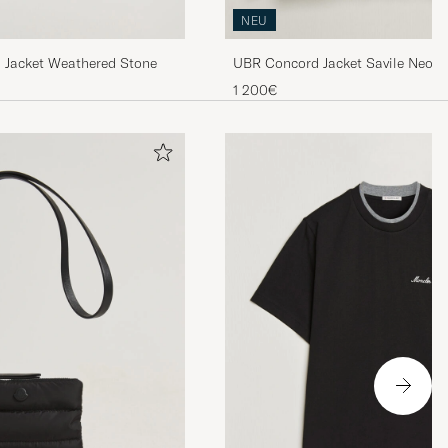
NEU
 Jacket Weathered Stone
UBR Concord Jacket Savile Neo S
1 200€