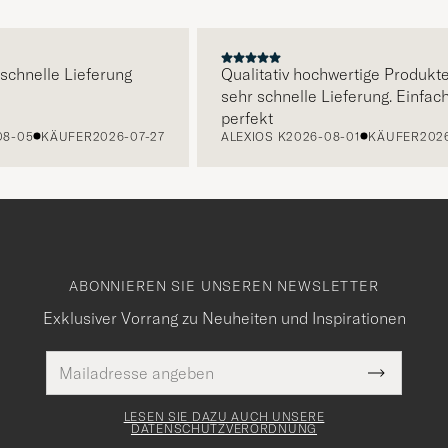
E
nelle Lieferung
Qualitativ hochwertige Produkte und
sehr schnelle Lieferung. Einfach
perfekt
5
KÄUFER
2026-07-27
ALEXIOS K
2026-08-01
KÄUFER
2026-07-
ABONNIEREN SIE UNSEREN NEWSLETTER
Exklusiver Vorrang zu Neuheiten und Inspirationen
E-
Pflichtfeld
Mail
Submit
Adresse
Newslette
Form
LESEN SIE DAZU AUCH UNSERE
DATENSCHUTZVERORDNUNG