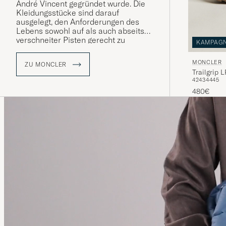
André Vincent gegründet wurde. Die
Kleidungsstücke sind darauf
ausgelegt, den Anforderungen des
Lebens sowohl auf als auch abseits
verschneiter Pisten gerecht zu
KAMPAG
werden, und sprechen gleichermaßen
Wintersportbegeisterte und
MONCLER
ZU MONCLER
Stadtbewohner an. Care of Carl ist ein
Trailgrip 
autorisierter Händler von Moncler
42
43
44
45
und bietet eine sorgfältig ausgewählte
480€
Auswahl der ikonischen Produkte der
Marke.