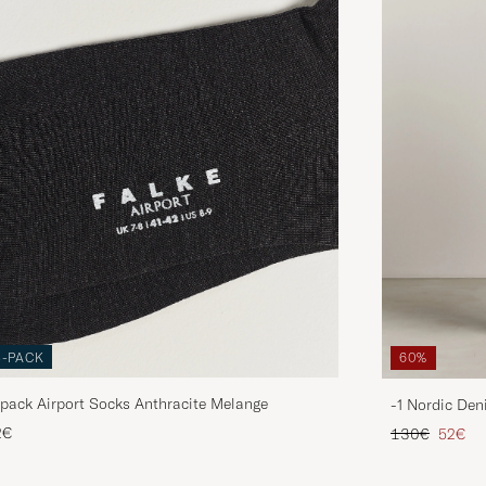
3-PACK
60%
pack Airport Socks Anthracite Melange
-1 Nordic Den
Regulärer Pre
Reduzie
2€
130€
52€