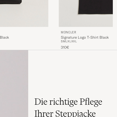
MONCLER
Black
Signature Logo T-Shirt Black
S
M
L
XL
XXL
310€
Die richtige Pflege
Ihrer Steppjacke