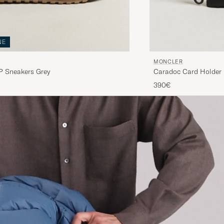
NE
MONCLER
LP Sneakers Grey
Caradoc Card Holder 
390€