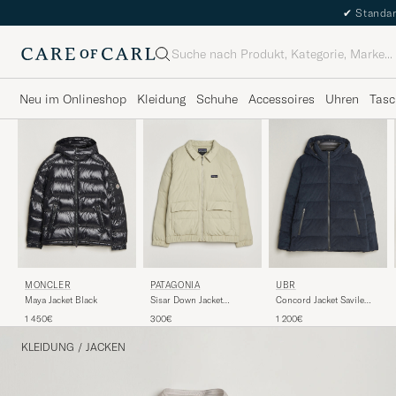
✔
Standar
Suche
Neu im Onlineshop
Kleidung
Schuhe
Accessoires
Uhren
Tasc
MONCLER
PATAGONIA
UBR
Maya Jacket Black
Sisar Down Jacket
Concord Jacket Savile
Weathered Stone
Neo Suede Navy
1 450€
300€
1 200€
KLEIDUNG
/
JACKEN