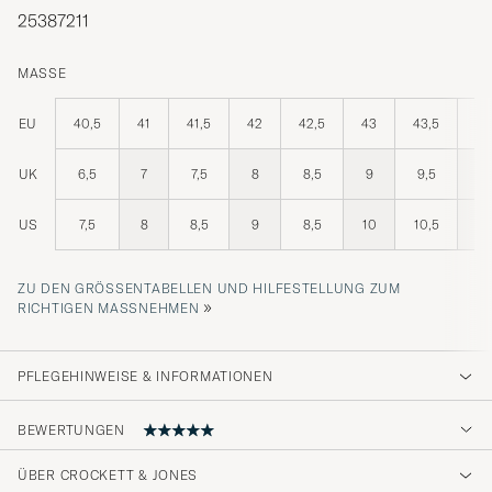
25387211
MASSE
EU
40,5
41
41,5
42
42,5
43
43,5
44
UK
6,5
7
7,5
8
8,5
9
9,5
10
US
7,5
8
8,5
9
8,5
10
10,5
11
ZU DEN GRÖSSENTABELLEN UND HILFESTELLUNG ZUM R
»
ICHTIGEN MASSNEHMEN
PFLEGEHINWEISE & INFORMATIONEN
BEWERTUNGEN
ÜBER CROCKETT & JONES