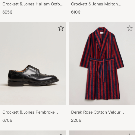
Crockett & Jones Hallam Oxford
Crockett & Jones Molton
Black Calf
Chukka Black Rough-Out Suede
695€
610€
Crockett & Jones Pembroke
Derek Rose Cotton Velour
Derbys Black Calf
Striped Gown Red/Blue
670€
220€