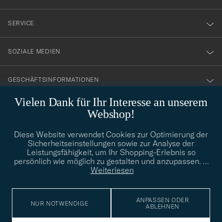
vårt
nyhetsbrev!
SERVICE
SOZIALE MEDIEN
GESCHÄFTSINFORMATIONEN
Vielen Dank für Ihr Interesse an unserem
Webshop!
STILBERATUNG
Diese Website verwendet Cookies zur Optimierung der
Benötigen Sie Hilfe bei der Suche nach Ihrem persönlichen Stil?
Sicherheitseinstellungen sowie zur Analyse der
Wenden Sie sich an uns, wir helfen Ihnen gerne weiter!
Leistungsfähigkeit, um Ihr Shopping-Erlebnis so
persönlich wie möglich zu gestalten und anzupassen.
…
info@careofcarl.de
STILBERATUNG
Weiterlesen
ANPASSEN ODER
NUR NOTWENDIGE
ABLEHNEN
© Care of Carl 2026