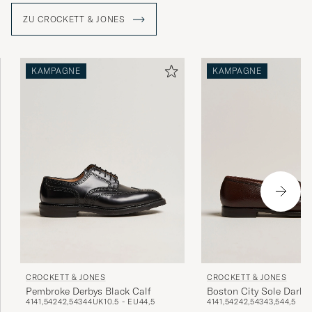
das die gegenwärtige Generation von Jones mit Stolz
ZU CROCKETT & JONES
verwaltet.
KAMPAGNE
KAMPAGNE
CROCKETT & JONES
CROCKETT & JONES
Pembroke Derbys Black Calf
Boston City Sole Dark 
41
41,5
42
42,5
43
44
UK10.5 - EU44,5
41
41,5
42
42,5
43
43,5
44,5