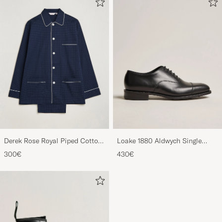
Derek Rose Royal Piped Cotton
Loake 1880 Aldwych Single
Pyjama Set Navy
Oxford Black Calf
300€
430€