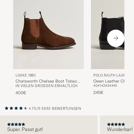
LOAKE 1880
POLO RALPH LAUREN
Chatsworth Chelsea Boot Tobacco
Owen Leather Chelse
IN VIELEN GRÖSSEN ERHÄLTLICH
40
41
42
43
44
45
Suede
Black
245€
400€
4.70/5
5553 BEWERTUNGEN
Super. Passt gut!
Wunderbar!