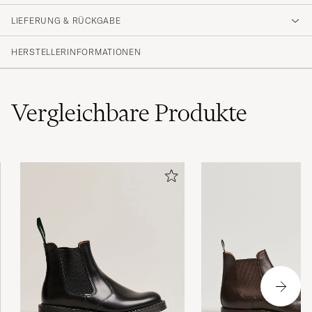
Fantastiske sko, akkurat som forventet fra
C&amp;j!
LIEFERUNG & RÜCKGABE
OLE V
GEKAUFT AM AUF CAREOFCARL.NO
HERSTELLERINFORMATIONEN
Vergleichbare
Produkte