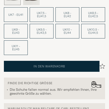
UK7,5 -
UK8 -
UK8,5 -
UK7 - EU41
EU41,5
EU42
EU42,5
UK9 -
UK9,5 -
UK10 -
UK10,5 -
EU43
EU43,5
EU44
EU44,5
UK11 -
EU45
IN DEN WARENKORB
FINDE DIE RICHTIGE GRÖSSE
Die Schuhe fallen normal aus. Wir empfehlen Ihnen, Ihre
gewohnte Größe zu wählen.
WARUM SOLLTE MAN BEI CARE OF CARL BESTELLEN?