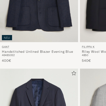
NEU
GANT
FILIPPA K
Handstitched Unlined Blazer Evening Blue
Riley Wool Wo
46
48
50
52
48
50
400€
540€