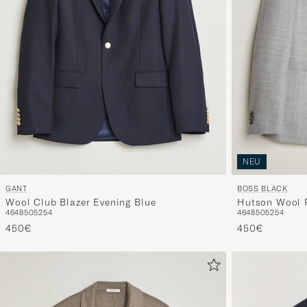
NEU
BOSS BLACK
GANT
Hutson Wool P
Wool Club Blazer Evening Blue
46
48
50
52
54
46
48
50
52
54
Grey
450€
450€