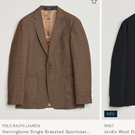
NEU
NN07
POLO RALPH LAUREN
Jordin Wool D
Herringbone Single Breasted Sportcoat