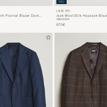
NEU
L.B.M. 1911
th Flannel Blazer Dark
Jack Wool/Silk Hopsack Blaz
48
50
52
54
670€