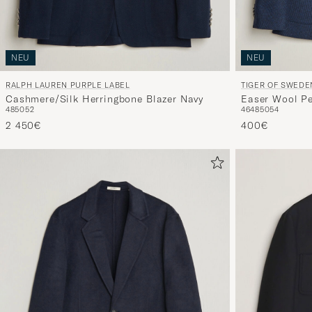
NEU
NEU
RALPH LAUREN PURPLE LABEL
TIGER OF SWEDE
Cashmere/Silk Herringbone Blazer Navy
Easer Wool Pe
48
50
52
46
48
50
54
2 450€
400€