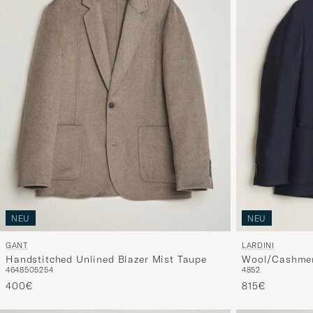
NEU
NEU
GANT
LARDINI
Handstitched Unlined Blazer Mist Taupe
Wool/Cashmer
46
48
50
52
54
48
52
400€
815€