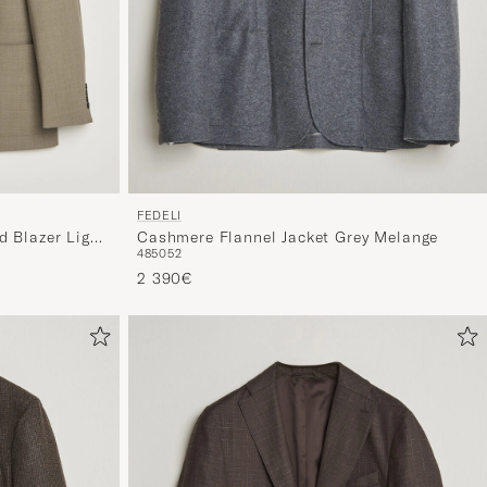
FEDELI
 Blazer Light
Cashmere Flannel Jacket Grey Melange
48
50
52
2 390€