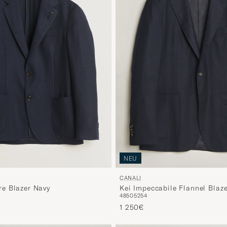
NEU
CANALI
e Blazer Navy
Kei Impeccabile Flannel Blaz
48
50
52
54
1 250€