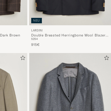
NEU
LARDINI
 Dark Brown
Double Breasted Herringbone Wool Blazer
52
54
Navy
915€