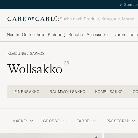
✔
Standar
Suche
Neu im Onlineshop
Kleidung
Schuhe
Accessoires
Uhren
Tasc
KLEIDUNG
/
SAKKOS
35
Wollsakko
LEINENSAKKO
BAUMWOLLSAKKO
KOMBI-SAKKO
C
MARKE:
GRÖSSE:
FARBE:
PASSFORM: