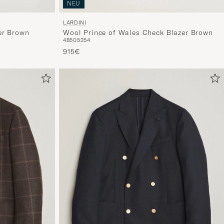
NEU
LARDINI
er Brown
Wool Prince of Wales Check Blazer Brown
48
50
52
54
915€