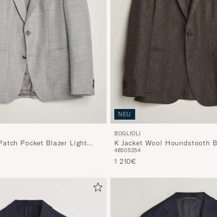
NEU
BOGLIOLI
atch Pocket Blazer Light
K Jacket Wool Houndstooth B
48
50
52
54
Brown
1 210€