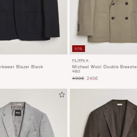
50%
FILIPPA K
Michael Wool Double Breasted
rkwear Blazer Black
46
52
Driftwood
Regulärer Preis
Reduzierter Preis
490€
245€