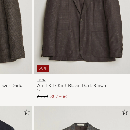
50%
ETON
lazer Dark
Wool Silk Soft Blazer Dark Brown
52
Regulärer Preis
Reduzierter Preis
795€
397,50€