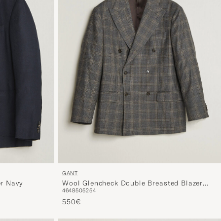
GANT
er Navy
Wool Glencheck Double Breasted Blazer
46
48
50
52
54
Ceramic Grey
550€