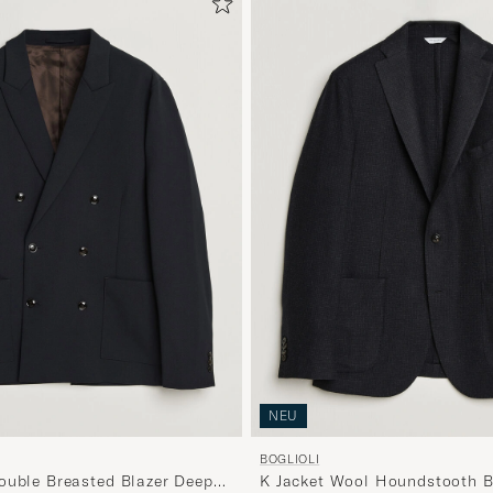
NEU
BOGLIOLI
ouble Breasted Blazer Deep
K Jacket Wool Houndstooth B