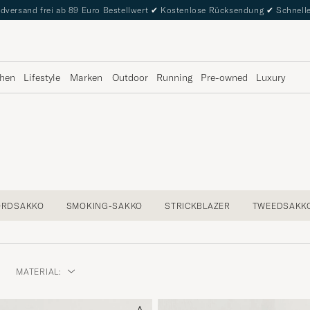
dversand frei ab 89 Euro Bestellwert
✔
Kostenlose Rücksendung
✔
Schnelle
hen
Lifestyle
Marken
Outdoor
Running
Pre-owned
Luxury
ORDSAKKO
SMOKING-SAKKO
STRICKBLAZER
TWEEDSAKK
MATERIAL: