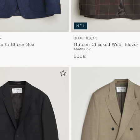
NEU
N
BOSS BLACK
pita Blazer Sea
Hutson Checked Wool Blazer
46
48
50
52
500€