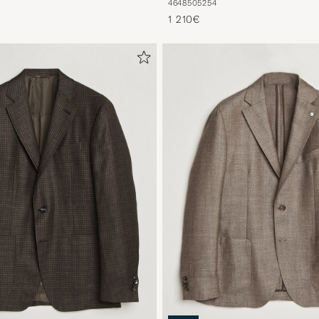
46
48
50
52
54
1 210€