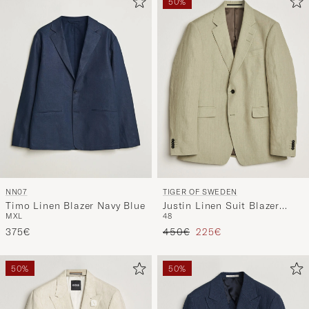
50%
NN07
TIGER OF SWEDEN
Timo Linen Blazer Navy Blue
Justin Linen Suit Blazer
M
XL
48
Mole
Regulärer Preis
Reduzierter Preis
375€
450€
225€
50%
50%