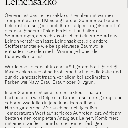
Leinensakko
Generell ist das Leinensakko untrennbar mit warmen
Temperaturen und
Kleidung
für den Sommer verbunden.
Leinenstoffe sorgen durch ihren luftigen Tragekomfort für
einen angenehm kühlenden Effekt an heißen
Sommertagen, der sich zusätzlich mit einem
Hemd
aus
Leinen
verstärken lässt. Leinensakkos, die andere
Stoffbestandteile wie beispielsweise Baumwolle
enthalten, spenden mehr Wärme, je höher der
Baumwollanteil ist.
Wurde das Leinensakko aus kräftigerem Stoff gefertigt,
lässt es sich auch ohne Probleme bis hin in die kalte und
dunkle Jahreszeit tragen, vor allem bei gedämpften
Farben wie Navy, Grau, Braun oder Olivgrün.
In der Sommerzeit sind Leinensakkos in hellen
Farbnuancen wie Beige und Braun besonders gefragt und
gehören zweifellos in jede klassisch zeitlose
Herrengarderobe. Wer auch bei richtig heißen
Temperaturen Wert auf schickes Auftreten legt, wählt am
besten einen kompletten
Anzug
aus Leinen. Kombiniert
mit einem weißen
Hemd
und einem einfarbigen