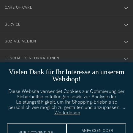
till
CARE OF CARL
vårt
nyhetsbrev!
SERVICE
SOZIALE MEDIEN
GESCHÄFTSINFORMATIONEN
Vielen Dank für Ihr Interesse an unserem
Webshop!
STILBERATUNG
Diese Website verwendet Cookies zur Optimierung der
Benötigen Sie Hilfe bei der Suche nach Ihrem persönlichen Stil?
Sicherheitseinstellungen sowie zur Analyse der
Wenden Sie sich an uns, wir helfen Ihnen gerne weiter!
Leistungsfähigkeit, um Ihr Shopping-Erlebnis so
persönlich wie möglich zu gestalten und anzupassen.
…
info@careofcarl.de
STILBERATUNG
Weiterlesen
ANPASSEN ODER
NUR NOTWENDIGE