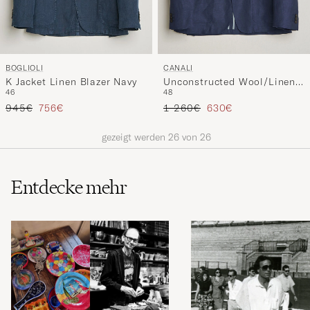
BOGLIOLI
CANALI
K Jacket Linen Blazer Navy
Unconstructed Wool/Linen
46
48
Blazer Dark Blue
Regulärer Preis
Reduzierter Preis
Regulärer Preis
Reduzierter Preis
945€
756€
1 260€
630€
gezeigt werden
26
von
26
Entdecke mehr