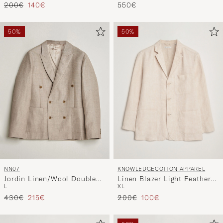
Regulärer Preis
Reduzierter Preis
200€
140€
550€
50%
50%
KNOWLEDGECOTTON APPAREL
NN07
Linen Blazer Light Feather
Jordin Linen/Wool Double
XL
L
Grey
Breasted Blazer Khaki
Regulärer Preis
Reduzierter Preis
Regulärer Preis
Reduzierter Preis
200€
100€
Melange
430€
215€