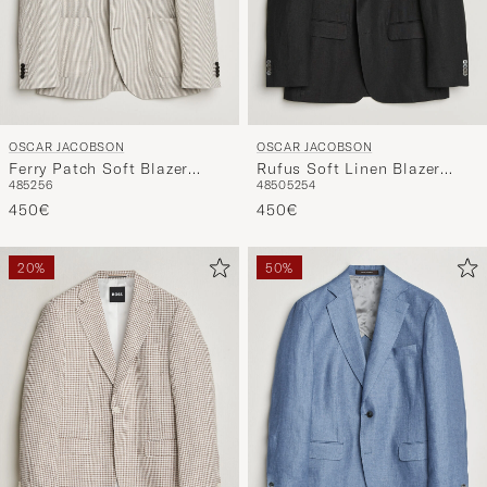
OSCAR JACOBSON
OSCAR JACOBSON
Ferry Patch Soft Blazer
Rufus Soft Linen Blazer
48
52
56
48
50
52
54
Brindle Beige
Black
450€
450€
20%
50%