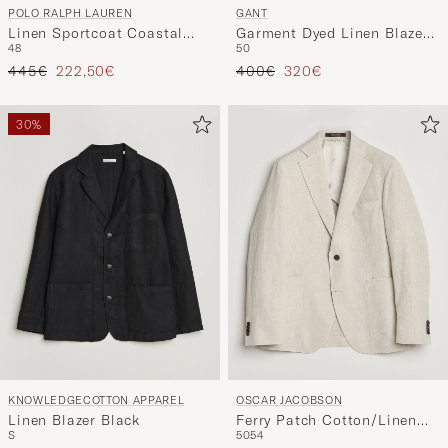
POLO RALPH LAUREN
GANT
Linen Sportcoat Coastal
Garment Dyed Linen Blazer
48
50
Beige
Evening Blue
Regulärer Preis
Reduzierter Preis
Regulärer Preis
Reduzierter Preis
445€
222,50€
400€
320€
30%
KNOWLEDGECOTTON APPAREL
OSCAR JACOBSON
Linen Blazer Black
Ferry Patch Cotton/Linen
S
50
54
Blazer Off White