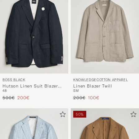
Stil
entspricht
BOSS BLACK
KNOWLEDGECOTTON APPAREL
Hutson Linen Suit Blazer
Linen Blazer Twill
48
S
M
Dark Blue
Regulärer Preis
Reduzierter Preis
Regulärer Preis
Reduzierter Preis
500€
200€
200€
100€
50%