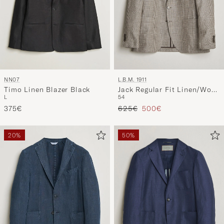
NN07
L.B.M. 1911
Timo Linen Blazer Black
Jack Regular Fit Linen/Wool
L
54
Checked Blazer Taupe
Regulärer Preis
Reduzierter Preis
375€
625€
500€
20%
50%