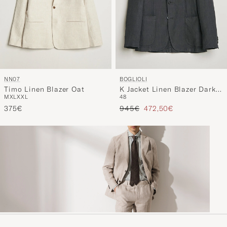
NN07
BOGLIOLI
Timo Linen Blazer Oat
K Jacket Linen Blazer Dark
M
XL
XXL
48
Brown
Regulärer Preis
Reduzierter Preis
375€
945€
472,50€