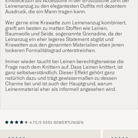
Einstecktuch
als Accessoire in der Brusttasche zählt der
Leinenanzug zu den elegantesten Outfits mit dezentem
Ausdruck, die ein Mann tragen kann.
Wer gerne eine
Krawatte
zum Leinenanzug kombiniert,
greift am besten zu matten Stoffen wie Leinen,
Baumwolle und Seide, sogenannte Grenadine, da der
Leinanzug ein eher legeres Statement abgibt und
Krawatten
aus den genannten Materialien eben jenen
lockeren Formalitätsgrad unterstreichen.
Immer wieder taucht bei Leinen berechtigterweise die
Frage nach dem Knittern auf. Dass Leinen knittert, ist
ganz selbstverständlich. Dieser Effekt gehört ganz
natürlich dazu und trägt gewissermaßen zu dessen
Charme bei und ist auch der Hauptgrund, warum
Leinenmaterial eher als informell angesehen wird.
4.70/5
5553 BEWERTUNGEN