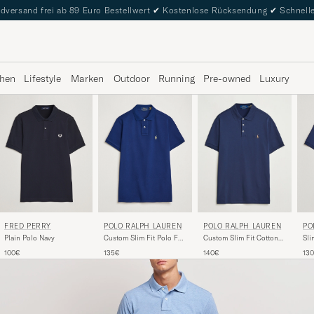
dversand frei ab 89 Euro Bestellwert
✔
Kostenlose Rücksendung
✔
Schnelle
hen
Lifestyle
Marken
Outdoor
Running
Pre-owned
Luxury
FRED PERRY
POLO RALPH LAUREN
PO
POLO RALPH LAUREN
Plain Polo Navy
Custom Slim Fit Polo Fall
Sli
Custom Slim Fit Cotton
Royal
Ref
Polo Refined Navy
100€
135€
13
140€