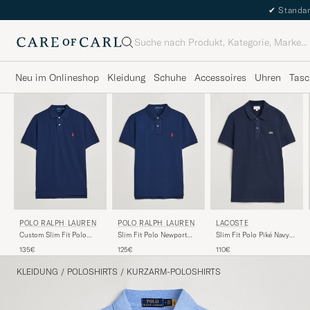
✔
Standar
Suche
Neu im Onlineshop
Kleidung
Schuhe
Accessoires
Uhren
Tasc
POLO RALPH LAUREN
POLO RALPH LAUREN
LACOSTE
Custom Slim Fit Polo
Slim Fit Polo Newport
Slim Fit Polo Piké Navy
Newport Navy
Navy
Blue
135€
125€
110€
KLEIDUNG
/
POLOSHIRTS
/
KURZARM-POLOSHIRTS