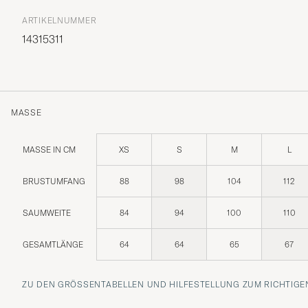
ARTIKELNUMMER
14315311
MASSE
MASSE IN CM
XS
S
M
L
BRUSTUMFANG
88
98
104
112
SAUMWEITE
84
94
100
110
GESAMTLÄNGE
64
64
65
67
ZU DEN GRÖSSENTABELLEN UND HILFESTELLUNG ZUM RICHTIGEN