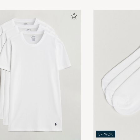
Rask levering, kan anbefales
LARS D
GEKAUFT AM AUF CAREOFCARL.NO
Ett klassiskt plagg som man bör ha i sin garderob.
DANIEL A
GEKAUFT AM AUF CAREOFCARL.SE
Produkt som forventet og, som vanlig, rask levert av Ca
BJARNE S
GEKAUFT AM AUF CAREOFCARL.NO
Dålig passform på tröjan och krymper på längden när d
JOHAN P
GEKAUFT AM AUF CAREOFCARL.SE
3-PACK