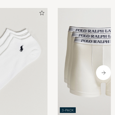
reOfCarl.
en tvättas
3-PACK