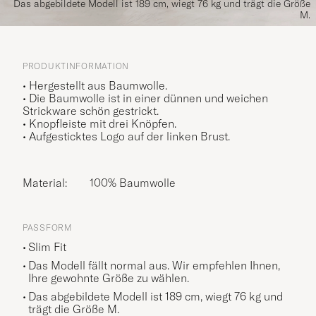
Das abgebildete Modell ist 189 cm, wiegt 76 kg und trägt die Größe
M.
PRODUKTINFORMATION
• Hergestellt aus Baumwolle.
• Die Baumwolle ist in einer dünnen und weichen
Strickware schön gestrickt.
• Knopfleiste mit drei Knöpfen.
• Aufgesticktes Logo auf der linken Brust.
Material:
100% Baumwolle
PASSFORM
Slim Fit
Das Modell fällt normal aus. Wir empfehlen Ihnen,
Ihre gewohnte Größe zu wählen.
Das abgebildete Modell ist 189 cm, wiegt 76 kg und
trägt die Größe
M
.