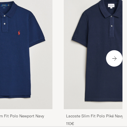
 Ralph Lauren (
rans, har aldrig
rodukterna är
im Fit Polo Newport Navy
Lacoste Slim Fit Polo Piké Navy B
110€