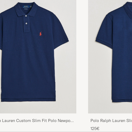
CLAESSON C
GEKAUFT AM AUF CAREOFCARL.SE
Alltid ett säkert &ampquotkort&ampquot att köpa Polo
hos Care of Carl:)
CLAESSON C
GEKAUFT AM AUF CAREOFCARL.SE
Care of Carl är bästa shoppingen. Så otrolig snabb leve
upplevt några problem med leveranser eller returer. P
högsta kvalite, kan verkligen rekommenderas.
SUSANNE L
GEKAUFT AM AUF CAREOFCARL.SE
Allt bara bra
SÖREN A
GEKAUFT AM AUF CAREOFCARL.SE
h Lauren Custom Slim Fit Polo Newport
Polo Ralph Lauren Sl
125€