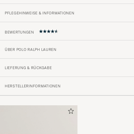
PFLEGEHINWEISE & INFORMATIONEN
BEWERTUNGEN
ÜBER POLO RALPH LAUREN
4.7
LIEFERUNG & RÜCKGABE
(65 Bewertung)
HERSTELLERINFORMATIONEN
(53)
(10)
(0)
(0)
(3)
Godt fornøyd med produktet 👍