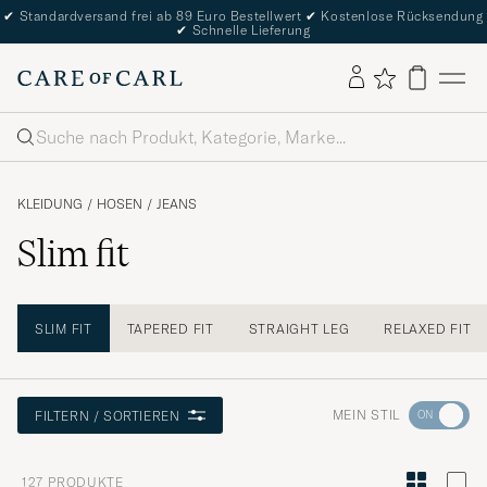
✔
Standardversand frei ab 89 Euro Bestellwert
✔
Kostenlose Rücksendung
✔
Schnelle Lieferung
Suche
KLEIDUNG
/
HOSEN
/
JEANS
Slim fit
SLIM FIT
TAPERED FIT
STRAIGHT LEG
RELAXED FIT
Wechseln
MEIN STIL
FILTERN / SORTIEREN
Sie
zur
127
PRODUKTE