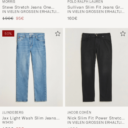
POLO RALPH LAUREN
MORRIS
Sullivan Slim Fit Jeans Grey
Steve Stretch Jeans One
IN VIELEN GRÖSSEN ERHÄLTLICH
IN VIELEN GRÖSSEN ERHÄLTLICH
Warren Stretch
Year Wash
Regulärer Preis
Reduzierter Preis
160€
190€
95€
50%
J.LINDEBERG
JACOB COHËN
Jax Light Wash Slim Jeans
Nick Slim Fit Power Stretch
W34
30
IN VIELEN GRÖSSEN ERHÄLTLICH
Light Blue
Jeans Medium Black Wash