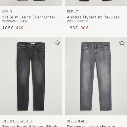
REPLAY
LEVI'S
Anbass Hyperflex Re-Used
511 Slim Jeans Overnighter
W28
36
38
31
33
W33
34
33
36
34
36
Jeans Washed Black
Regulärer Preis
Reduzierter Preis
Regulärer Preis
Reduzierter Preis
180€
90€
105€
42€
BOSS BLACK
TIGER OF SWEDEN
Delaware Jeans Medium
Evolve Jeans Washed Black