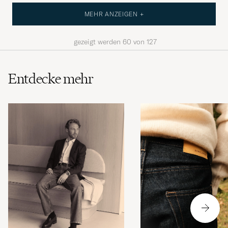
MEHR ANZEIGEN +
gezeigt werden
60
von
127
Entdecke mehr