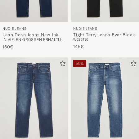
NUDIE JEANS
NUDIE JEANS
Lean Dean Jeans New Ink
Tight Terry Jeans Ever Black
IN VIELEN GRÖSSEN ERHÄLTLICH
W29
31
36
145€
160€
50%