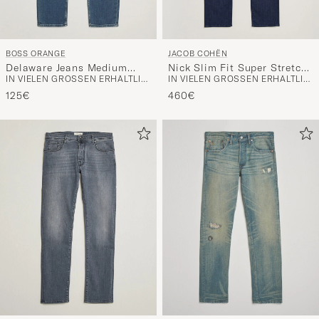
BOSS ORANGE
JACOB COHËN
Delaware Jeans Medium
Nick Slim Fit Super Stretch
IN VIELEN GRÖSSEN ERHÄLTLICH
IN VIELEN GRÖSSEN ERHÄLTLICH
Blue
Jeans Rinse Wash
125€
460€