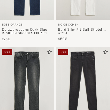
BOSS ORANGE
JACOB COHËN
Delaware Jeans Dark Blue
Bard Slim Fit Bull Stretch
IN VIELEN GRÖSSEN ERHÄLTLICH
W32
34
Jeans White
450€
125€
60%
50%