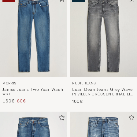
MORRIS
NUDIE JEANS
James Jeans Two Year Wash
Lean Dean Jeans Grey Wave
W30
IN VIELEN GRÖSSEN ERHÄLTLICH
Regulärer Preis
Reduzierter Preis
160€
80€
160€