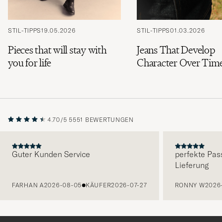
STIL-TIPPS
19.05.2026
STIL-TIPPS
01.03.2026
Pieces that will stay with
Jeans That Develop
you for life
Character Over Tim
4.70/5
5551 BEWERTUNGEN
Guter Kunden Service
perfekte Pas
Lieferung
VORHERIGE
FARHAN A
2026-08-05
KÄUFER
2026-07-27
RONNY W
2026