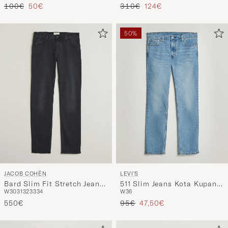
Regulärer Preis
Reduzierter Preis
Regulärer Preis
Reduzierter Preis
100€
50€
310€
124€
50%
JACOB COHËN
LEVI'S
Bard Slim Fit Stretch Jeans
511 Slim Jeans Kota Kupang
W30
31
32
33
34
W36
Washed Black
Adapt
Regulärer Preis
Reduzierter Preis
550€
95€
47,50€