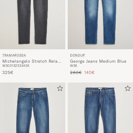
TRAMAROSSA
DONDUP
Michelangelo Stretch Relax
George Jeans Medium Blue
W30
31
32
33
34
36
W36
Jeans Carbon Grey
Regulärer Preis
Reduzierter Preis
325€
280€
140€