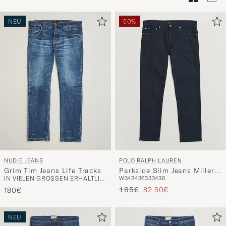
Stilberatu
um
NEU
50%
die
Funktion
"Mein
Stil"
zu
aktivieren
und
erleben
Sie
eine
NUDIE JEANS
POLO RALPH LAUREN
handverl
Grim Tim Jeans Life Tracks
Parkside Slim Jeans Miller
Auswahl,
IN VIELEN GRÖSSEN ERHÄLTLICH
W34
34
36
33
34
36
V2
die
Regulärer Preis
Reduzierter Preis
165€
82,50€
180€
nun
Ihrem
NEU