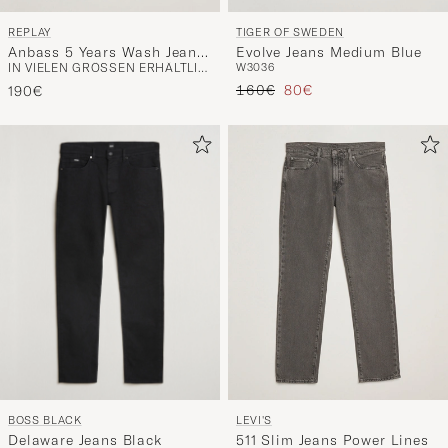
REPLAY
TIGER OF SWEDEN
Anbass 5 Years Wash Jeans
Evolve Jeans Medium Blue
IN VIELEN GRÖSSEN ERHÄLTLICH
W30
36
Medium Blue
Regulärer Preis
Reduzierter Preis
160€
80€
190€
BOSS BLACK
LEVI'S
Delaware Jeans Black
511 Slim Jeans Power Lines