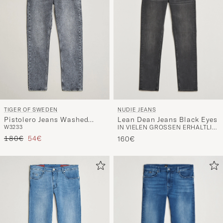
NUDIE JEANS
TIGER OF SWEDEN
Lean Dean Jeans Black Eyes
Pistolero Jeans Washed
IN VIELEN GRÖSSEN ERHÄLTLICH
W32
33
Grey
Regulärer Preis
Reduzierter Preis
180€
54€
160€