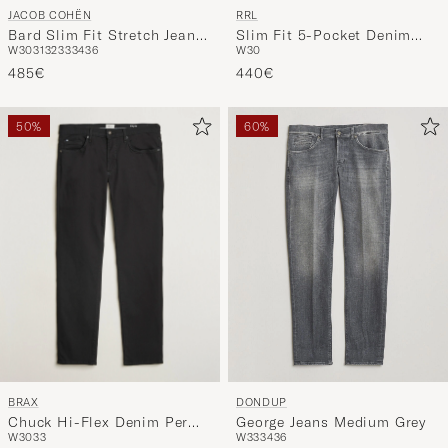
JACOB COHËN
RRL
Bard Slim Fit Stretch Jeans
Slim Fit 5-Pocket Denim
W30
31
32
33
34
36
W30
Light Grey
Ridgway Wash
485€
440€
50%
60%
BRAX
DONDUP
Chuck Hi-Flex Denim Perma
George Jeans Medium Grey
W30
33
W33
34
36
Black