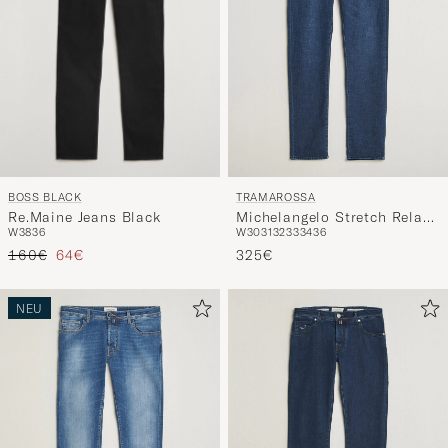
BOSS BLACK
TRAMAROSSA
Re.Maine Jeans Black
Michelangelo Stretch Relax
W38
36
W30
31
32
33
34
36
Jeans Blue
Regulärer Preis
Reduzierter Preis
160€
64€
325€
NEU