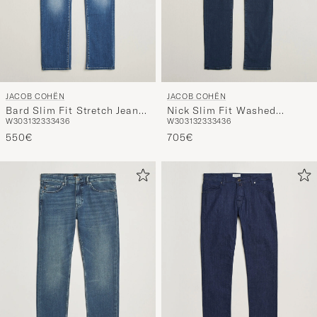
JACOB COHËN
JACOB COHËN
Bard Slim Fit Stretch Jeans
Nick Slim Fit Washed
W30
31
32
33
34
36
W30
31
32
33
34
36
Light Blue
Stretch Jeans Dark Blue
550€
705€