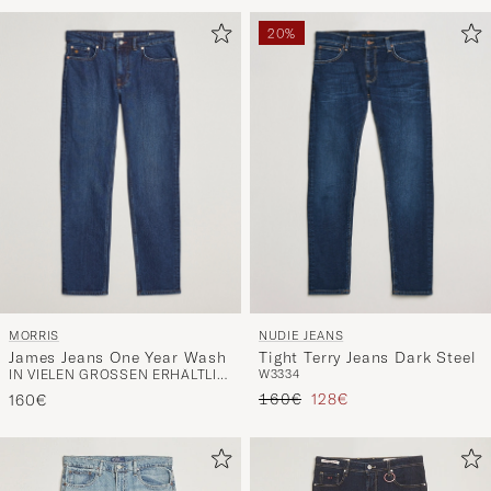
20%
MORRIS
NUDIE JEANS
James Jeans One Year Wash
Tight Terry Jeans Dark Steel
IN VIELEN GRÖSSEN ERHÄLTLICH
W33
34
Regulärer Preis
Reduzierter Preis
160€
128€
160€