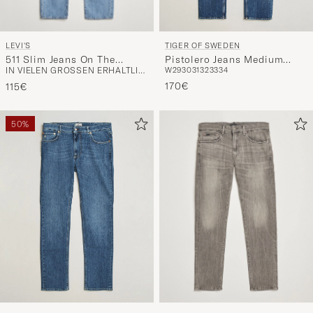
LEVI'S
TIGER OF SWEDEN
511 Slim Jeans On The
Pistolero Jeans Medium
IN VIELEN GRÖSSEN ERHÄLTLICH
W29
30
31
32
33
34
Horizon
Blue
170€
115€
50%