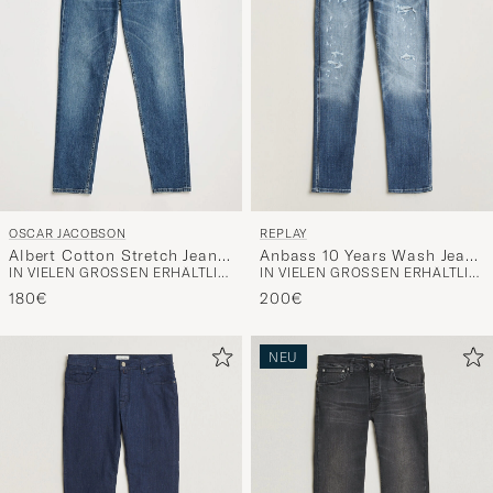
OSCAR JACOBSON
REPLAY
Albert Cotton Stretch Jeans
Anbass 10 Years Wash Jeans
IN VIELEN GRÖSSEN ERHÄLTLICH
IN VIELEN GRÖSSEN ERHÄLTLICH
Vintage Wash
Medium Blue
180€
200€
NEU