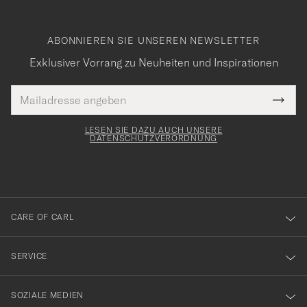
ABONNIEREN SIE UNSEREN NEWSLETTER
Exklusiver Vorrang zu Neuheiten und Inspirationen
E-
Tack
lichtfeld
Mail
Submi
Adresse
för
Newsl
Form
LESEN SIE DAZU AUCH UNSERE
att
DATENSCHUTZVERORDNUNG
du
anmälde
dig
till
CARE OF CARL
vårt
nyhetsbrev!
SERVICE
SOZIALE MEDIEN