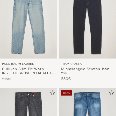
POLO RALPH LAUREN
TRAMAROSSA
Sullivan Slim Fit Warp
Michelangelo Stretch Jeans
IN VIELEN GRÖSSEN ERHÄLTLICH
W30
Stretch Jeans La Breya
Blue Raw
280€
215€
50%