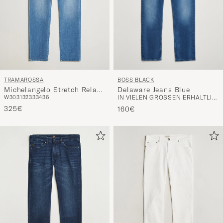
BOSS BLACK
TRAMAROSSA
Delaware Jeans Blue
Michelangelo Stretch Relax
IN VIELEN GRÖSSEN ERHÄLTLICH
W30
31
32
33
34
36
Jeans Light Blue
325€
160€