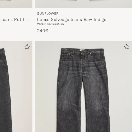
SUNFLOWER
 Jeans Put In
Loose Selvedge Jeans Raw Indigo
W30
31
32
33
34
36
240€