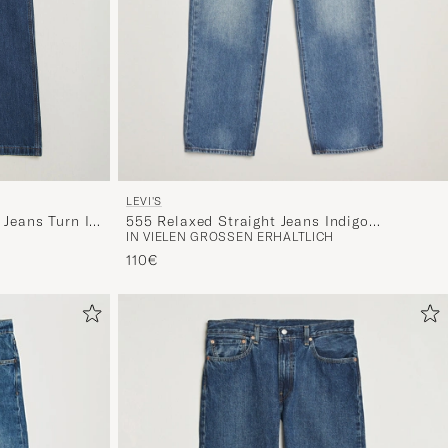
LEVI'S
 Jeans Turn It
555 Relaxed Straight Jeans Indigo
IN VIELEN GRÖSSEN ERHÄLTLICH
Champion
110€