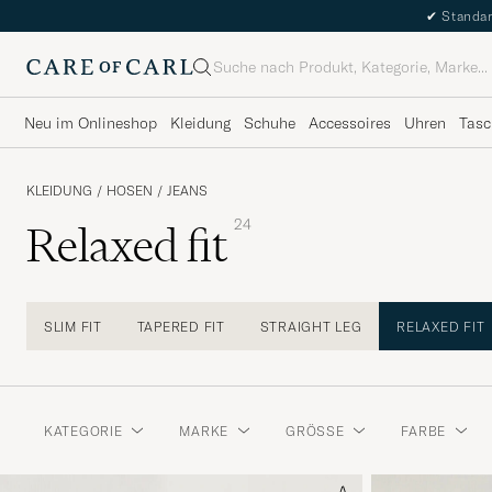
✔
Standar
Suche
Neu im Onlineshop
Kleidung
Schuhe
Accessoires
Uhren
Tasc
KLEIDUNG
/
HOSEN
/
JEANS
24
Relaxed fit
SLIM FIT
TAPERED FIT
STRAIGHT LEG
RELAXED FIT
KATEGORIE
MARKE
GRÖSSE
FARBE