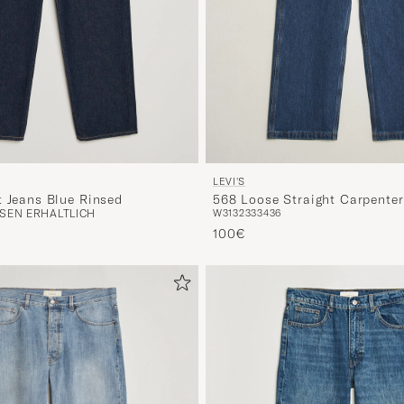
LEVI'S
t Jeans Blue Rinsed
568 Loose Straight Carpenter
SEN ERHÄLTLICH
W31
32
33
34
36
Around
100€