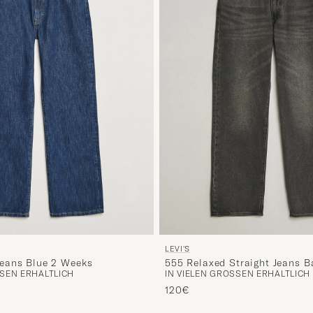
LEVI'S
eans Blue 2 Weeks
555 Relaxed Straight Jeans 
SEN ERHÄLTLICH
IN VIELEN GRÖSSEN ERHÄLTLICH
Block
120€