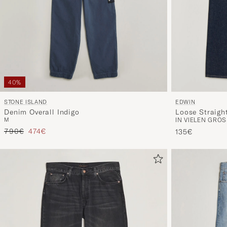
40%
STONE ISLAND
EDWIN
Denim Overall Indigo
Loose Straigh
M
IN VIELEN GRÖS
Regulärer Preis
Reduzierter Preis
790€
474€
135€