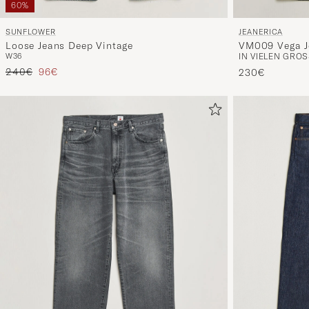
60%
JEANERICA
SUNFLOWER
VM009 Vega J
Loose Jeans Deep Vintage
IN VIELEN GRÖS
W36
Regulärer Preis
Reduzierter Preis
240€
96€
230€