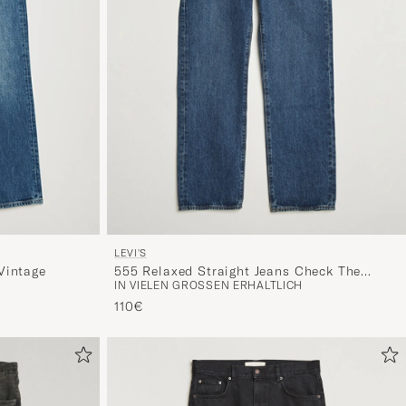
LEVI'S
Vintage
555 Relaxed Straight Jeans Check The
IN VIELEN GRÖSSEN ERHÄLTLICH
Score
110€