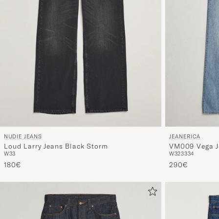
JEANERICA
NUDIE JEANS
VM009 Vega Je
Loud Larry Jeans Black Storm
W32
33
34
W33
290€
180€