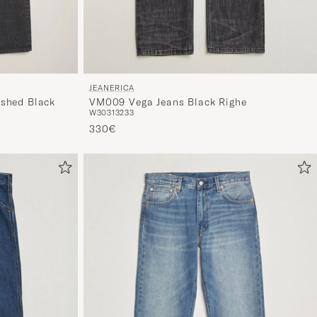
JEANERICA
VM009 Vega Jeans Black Righe
shed Black
W30
31
32
33
330€