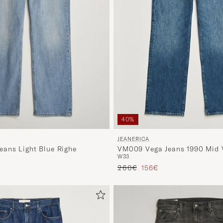
40%
JEANERICA
ans Light Blue Righe
VM009 Vega Jeans 1990 Mid 
W33
Regulärer Preis
Reduzierter Preis
260€
156€