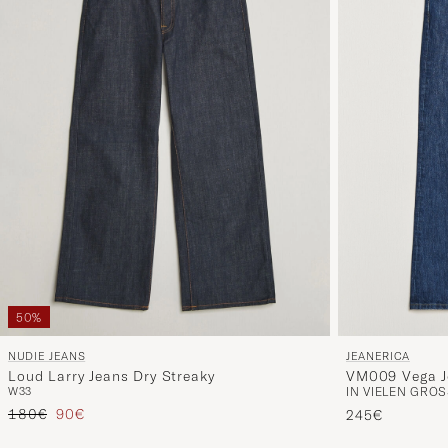
50%
JEANERICA
NUDIE JEANS
VM009 Vega J
Loud Larry Jeans Dry Streaky
IN VIELEN GRÖS
W33
Regulärer Preis
Reduzierter Preis
180€
90€
245€