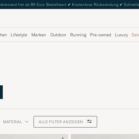
dversand frei ab 89 Euro Bestellwert
✔
Kostenlose Rücksendung
✔
Schnelle
hen
Lifestyle
Marken
Outdoor
Running
Pre-owned
Luxury
Sal
MATERIAL
ALLE FILTER ANZEIGEN