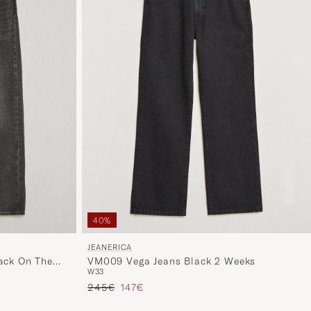
40%
JEANERICA
VM009 Vega Jeans Black 2 Weeks
Back On The
W33
Regulärer Preis
Reduzierter Preis
245€
147€