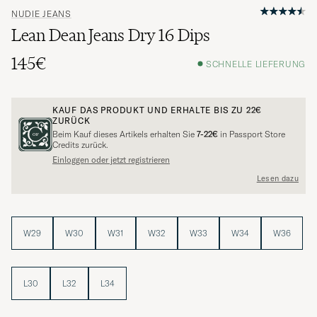
NUDIE JEANS
Lean Dean Jeans Dry 16 Dips
145€
SCHNELLE LIEFERUNG
KAUF DAS PRODUKT UND ERHALTE BIS ZU
22€
ZURÜCK
Beim Kauf dieses Artikels erhalten Sie
7-22€
in Passport Store
Credits zurück.
Einloggen oder jetzt registrieren
Lesen dazu
W29
W30
W31
W32
W33
W34
W36
L30
L32
L34