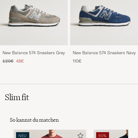
New Balance 574 Sneakers Grey
New Balance 574 Sneakers Navy
Regulärer Preis
Reduzierter Preis
120€
48€
110€
Slim fit
So kannst du matchen
NEU
50%