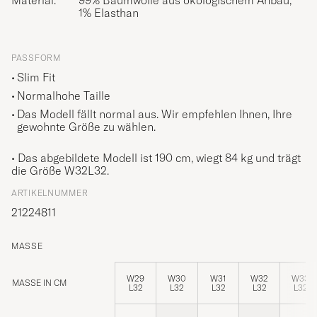
Material:
99% Baumwolle aus ökologischem Anbau,
1% Elasthan
PASSFORM
Slim Fit
Normalhohe Taille
Das Modell fällt normal aus. Wir empfehlen Ihnen, Ihre
gewohnte Größe zu wählen.
• Das abgebildete Modell ist 190 cm, wiegt 84 kg und trägt
die Größe
W32L32
.
ARTIKELNUMMER
21224811
MASSE
W29
W30
W31
W32
W33
MASSE IN CM
L32
L32
L32
L32
L32