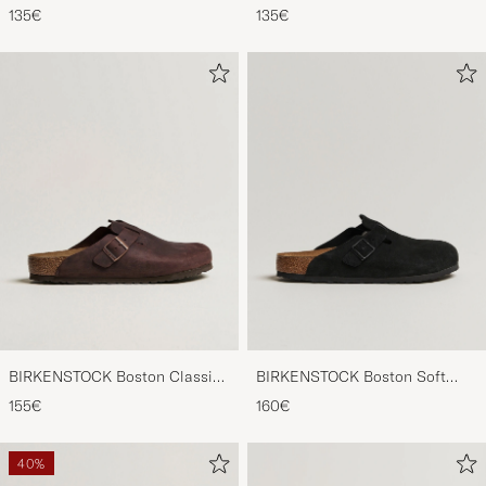
Footbed Mocca Suede
Footbed Taupe Suede
135€
135€
BIRKENSTOCK Boston Classic
BIRKENSTOCK Boston Soft
Footbed Habana Oiled Leather
Footbed Black Suede
155€
160€
40%