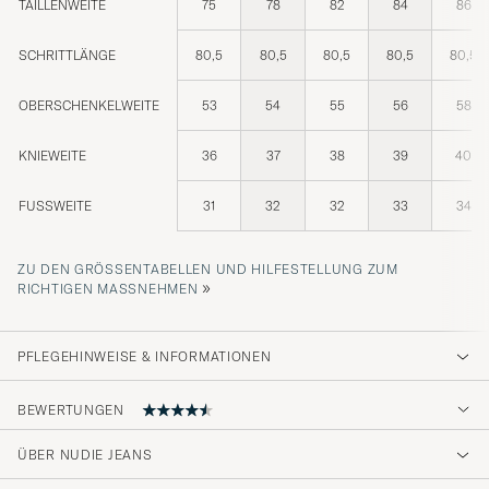
TAILLENWEITE
75
78
82
84
86
SCHRITTLÄNGE
80,5
80,5
80,5
80,5
80,5
OBERSCHENKELWEITE
53
54
55
56
58
KNIEWEITE
36
37
38
39
40
FUSSWEITE
31
32
32
33
34
ZU DEN GRÖSSENTABELLEN UND HILFESTELLUNG ZUM R
»
ICHTIGEN MASSNEHMEN
PFLEGEHINWEISE & INFORMATIONEN
BEWERTUNGEN
ÜBER NUDIE JEANS
Hyvä ostos.