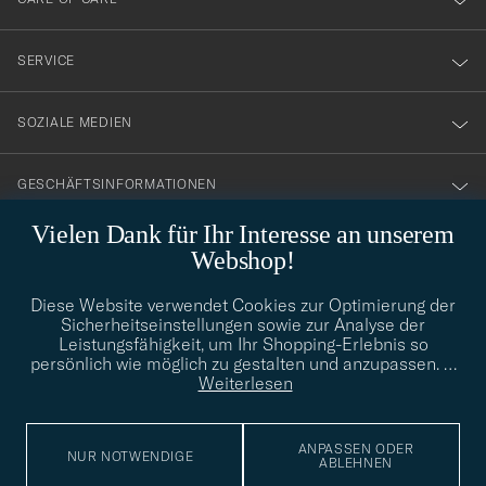
vårt
nyhetsbrev!
SERVICE
SOZIALE MEDIEN
GESCHÄFTSINFORMATIONEN
Vielen Dank für Ihr Interesse an unserem
Webshop!
STILBERATUNG
Diese Website verwendet Cookies zur Optimierung der
Benötigen Sie Hilfe bei der Suche nach Ihrem persönlichen Stil?
Sicherheitseinstellungen sowie zur Analyse der
Wenden Sie sich an uns, wir helfen Ihnen gerne weiter!
Leistungsfähigkeit, um Ihr Shopping-Erlebnis so
persönlich wie möglich zu gestalten und anzupassen.
…
info@careofcarl.de
STILBERATUNG
Weiterlesen
ANPASSEN ODER
NUR NOTWENDIGE
ABLEHNEN
© Care of Carl 2026