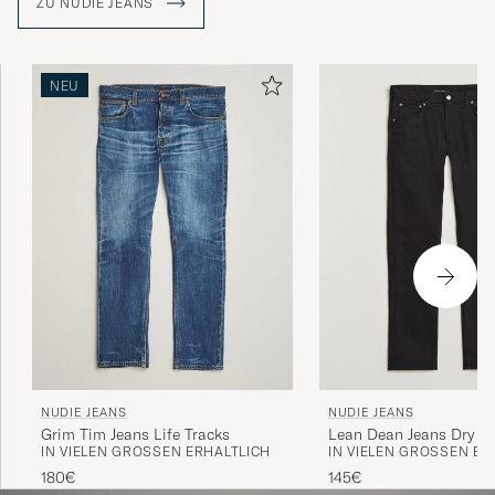
ZU NUDIE JEANS
Label ist geprägt von hohem Umweltbewusstsein und
einer ethischen Einstellung, die bereits einen großen
Eindruck in der Branche hinterlassen hat. Unter anderem
war die Marke einer der ersten Hersteller, der biologische
NEU
Baumwolle für die Produktion verwendete.
NUDIE JEANS
NUDIE JEANS
Lean Dean Jeans Dry Ev
Grim Tim Jeans Life Tracks
IN VIELEN GRÖSSEN ERH
IN VIELEN GRÖSSEN ERHÄLTLICH
145€
180€