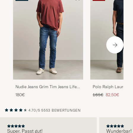
Polo Ralph Lauren Pa
Nudie Jeans Grim Tim Jeans Life
Jeans Miller V2
Tracks
Regulärer Preis
Reduzierter Pr
165€
82,50€
180€
4.70/5
5553 BEWERTUNGEN
Super. Passt gut!
Wunderbar!