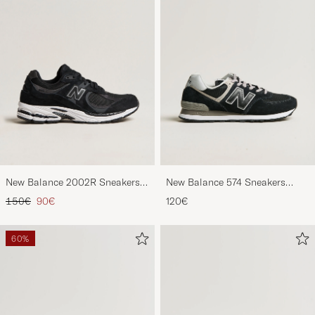
New Balance 2002R Sneakers
New Balance 574 Sneakers
Black
Black
Regulärer Preis
Reduzierter Preis
150€
90€
120€
60%