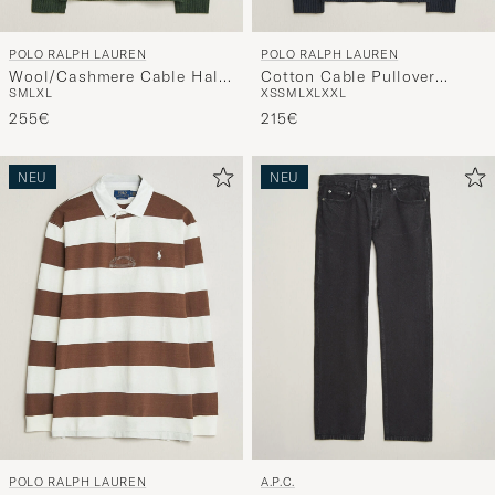
POLO RALPH LAUREN
POLO RALPH LAUREN
Wool/Cashmere Cable Half
Cotton Cable Pullover
S
M
L
XL
XS
S
M
L
XL
XXL
Zip Lodgepole Pine Heather
Hunter Navy
255€
215€
NEU
NEU
POLO RALPH LAUREN
A.P.C.