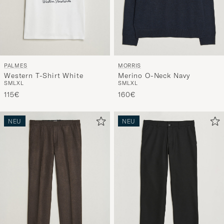
PALMES
MORRIS
Western T-Shirt White
Merino O-Neck Navy
S
M
L
XL
S
M
L
XL
115€
160€
NEU
NEU