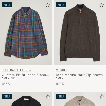
NEU
NEU
POLO RALPH LAUREN
MORRIS
Custom Fit Brushed Flannel
John Merino Half Zip Brown
S
M
L
XL
XXL
S
M
L
XL
Shirt Blue Purple Heather
185€
190€
NEU
NEU