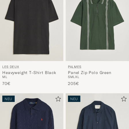
Funktion
"Mein
Stil"
zu
aktivieren
und
erleben
Sie
eine
LES DEUX
PALMES
handverl
Heavyweight T-Shirt Black
Panel Zip Polo Green
Auswahl,
M
L
S
M
L
XL
die
70€
205€
nun
Ihrem
NEU
NEU
Stil
entspricht