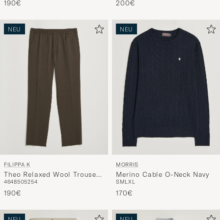
190€
200€
NEU
NEU
FILIPPA K
MORRIS
Theo Relaxed Wool Trousers
Merino Cable O-Neck Navy
46
48
50
52
54
S
M
L
XL
Walnut Brown
190€
170€
NEU
NEU