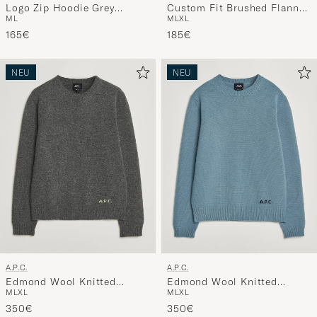
Logo Zip Hoodie Grey
Custom Fit Brushed Flannel
M
L
M
L
XL
Melange
Shirt Forest Burgundy
165€
185€
NEU
NEU
A.P.C.
A.P.C.
Edmond Wool Knitted
Edmond Wool Knitted
M
L
XL
M
L
XL
Sweater Anthracite Melange
Sweater Light Blue Melange
350€
350€