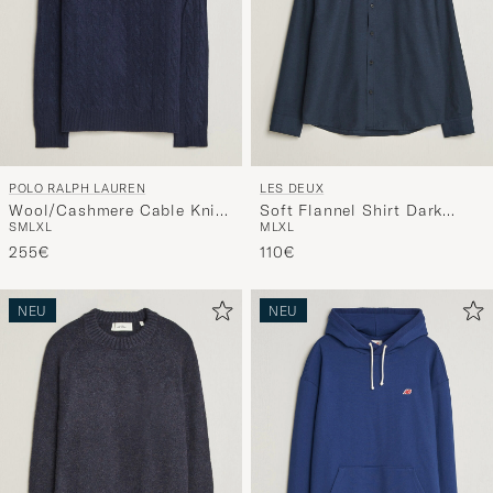
POLO RALPH LAUREN
LES DEUX
Wool/Cashmere Cable Knit
Soft Flannel Shirt Dark
S
M
L
XL
M
L
XL
Polo Hunter Navy
Navy
255€
110€
NEU
NEU