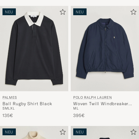
NEU
NEU
PALMES
POLO RALPH LAUREN
Ball Rugby Shirt Black
Woven Twill Windbreaker
S
M
L
XL
M
L
Refined Navy
135€
395€
NEU
NEU