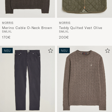
MORRIS
MORRIS
Merino Cable O-Neck Brown
Teddy Quilted Vest Olive
S
M
L
XL
S
M
L
XL
170€
200€
NEU
NEU