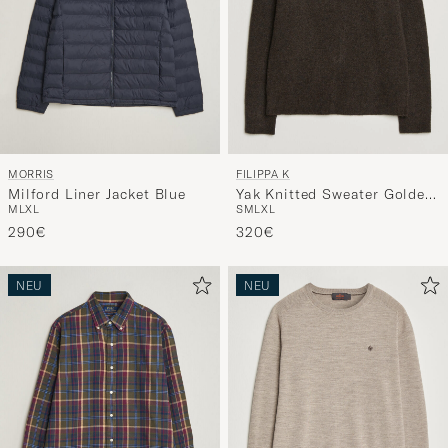
MORRIS
FILIPPA K
Milford Liner Jacket Blue
Yak Knitted Sweater Golden
M
L
XL
S
M
L
XL
Brown
290€
320€
NEU
NEU