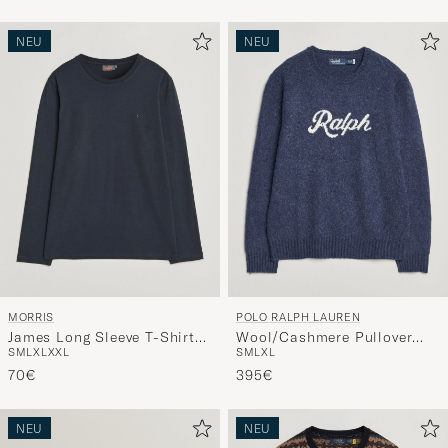
NEU
NEU
MORRIS
POLO RALPH LAUREN
James Long Sleeve T-Shirt
Wool/Cashmere Pullover
S
M
L
XL
XXL
S
M
L
XL
Old Blue
Navy Combo
70€
395€
NEU
NEU