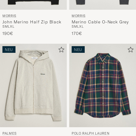
MORRIS
MORRIS
John Merino Half Zip Black
Merino Cable O-Neck Grey
S
M
L
XL
S
M
L
XL
190€
170€
NEU
NEU
PALMES
POLO RALPH LAUREN