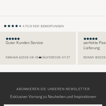
4.70/5
5551 BEWERTUNGEN
Guter Kunden Service
perfekte Pas
Lieferung
VORHERIGE
FARHAN A
2026-08-05
KÄUFER
2026-07-27
RONNY W
2026
ABONNIEREN SIE UNSEREN NEWSLETTER
Exklusiver Vorrang zu Neuheiten und Inspirationen