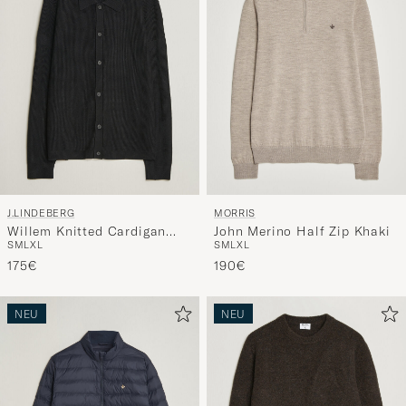
J.LINDEBERG
MORRIS
Willem Knitted Cardigan
John Merino Half Zip Khaki
S
M
L
XL
S
M
L
XL
Black
175€
190€
NEU
NEU