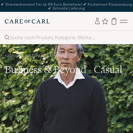
✔
Standardversand frei ab 89 Euro Bestellwert
✔
Kostenlose Rücksendung
✔
Schnelle Lieferung
Suche
KATEGORIE
/
BUSINESS & BEYOND
Business & Beyond - Casual