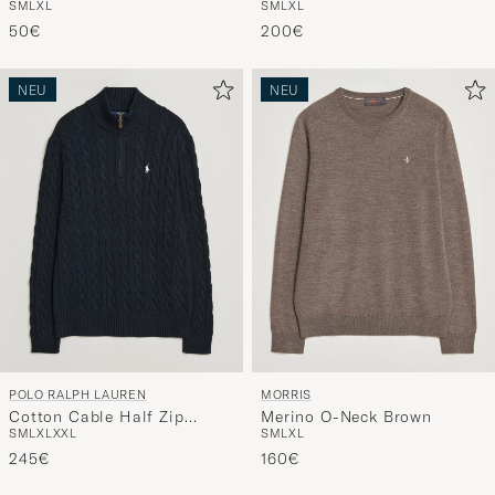
S
M
L
XL
S
M
L
XL
Navy
50€
200€
NEU
NEU
POLO RALPH LAUREN
MORRIS
Cotton Cable Half Zip
Merino O-Neck Brown
S
M
L
XL
XXL
S
M
L
XL
Hunter Navy
245€
160€