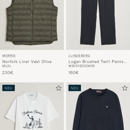
MORRIS
J.LINDEBERG
Norfolk Liner Vest Olive
Logan Brushed Twill Pants
M
L
XL
W30
31
32
33
34
36
JL Navy
230€
160€
NEU
NEU