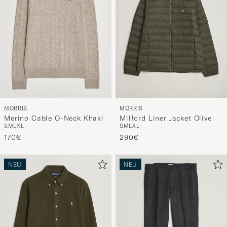
MORRIS
MORRIS
Merino Cable O-Neck Khaki
Milford Liner Jacket Olive
S
M
L
XL
S
M
L
XL
170€
290€
NEU
NEU