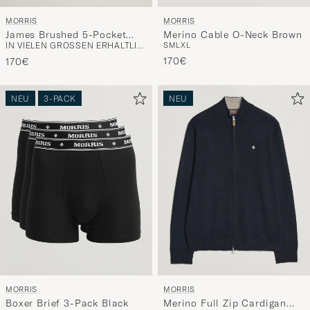
MORRIS
MORRIS
James Brushed 5-Pocket
Merino Cable O-Neck Brown
IN VIELEN GRÖSSEN ERHÄLTLICH
S
M
L
XL
Pant Blue
170€
170€
NEU
3-PACK
NEU
MORRIS
MORRIS
Boxer Brief 3-Pack Black
Merino Full Zip Cardigan