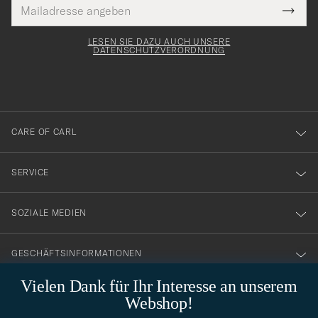
E-
Tack
lichtfeld
Mail
Submi
Adresse
för
Newsl
Form
LESEN SIE DAZU AUCH UNSERE
att
DATENSCHUTZVERORDNUNG
du
anmälde
dig
till
CARE OF CARL
vårt
nyhetsbrev!
SERVICE
SOZIALE MEDIEN
GESCHÄFTSINFORMATIONEN
Vielen Dank für Ihr Interesse an unserem
Webshop!
STILBERATUNG