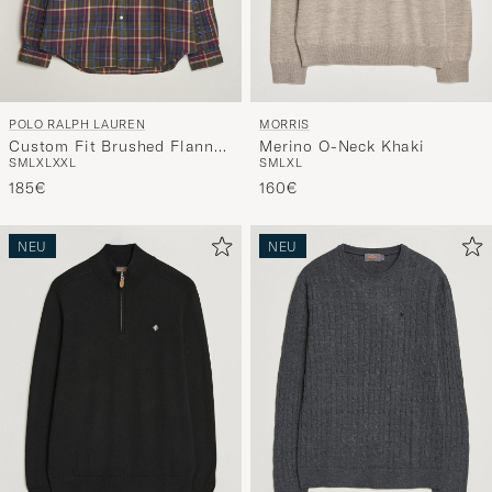
POLO RALPH LAUREN
MORRIS
Custom Fit Brushed Flannel
Merino O-Neck Khaki
S
M
L
XL
XXL
S
M
L
XL
Shirt Olive Berry
185€
160€
NEU
NEU