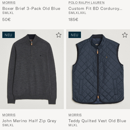
MORRIS
POLO RALPH LAUREN
Boxer Brief 3-Pack Old Blue
Custom Fit BD Corduroy
S
M
L
XL
S
M
L
XL
XXL
Shirt Clubhouse Cream
50€
185€
NEU
NEU
MORRIS
MORRIS
John Merino Half Zip Grey
Teddy Quilted Vest Old Blue
S
M
L
XL
M
L
XL