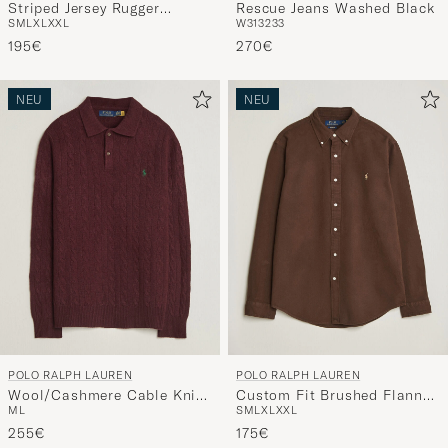
Striped Jersey Rugger
Rescue Jeans Washed Black
S
M
L
XL
XXL
W31
32
33
Cream/Brown
195€
270€
NEU
NEU
POLO RALPH LAUREN
POLO RALPH LAUREN
Wool/Cashmere Cable Knit
Custom Fit Brushed Flannel
M
L
S
M
L
XL
XXL
Polo Aged Wine Heather
Shirt Nutmeg Brown
255€
175€