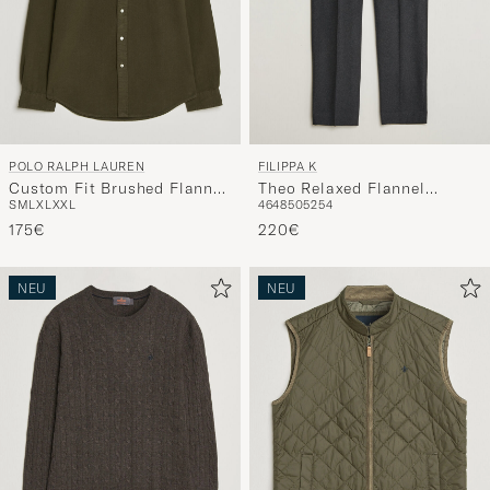
POLO RALPH LAUREN
FILIPPA K
Custom Fit Brushed Flannel
Theo Relaxed Flannel
S
M
L
XL
XXL
46
48
50
52
54
Shirt Company Olive
Trousers Anthracite Melange
175€
220€
NEU
NEU