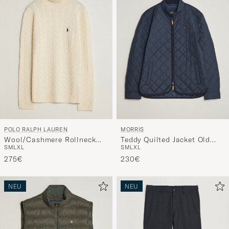
POLO RALPH LAUREN
MORRIS
Wool/Cashmere Rollneck
Teddy Quilted Jacket Old
S
M
L
XL
S
M
L
XL
Andover Cream
Blue
275€
230€
NEU
NEU