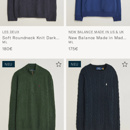
LES DEUX
NEW BALANCE MADE IN US & UK
Soft Roundneck Knit Dark
New Balance Made in Made
M
L
M
L
Navy
In USA Core Hoodie Blue
180€
Oyster
175€
NEU
NEU