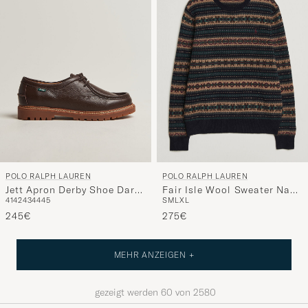
POLO RALPH LAUREN
POLO RALPH LAUREN
Jett Apron Derby Shoe Dark
Fair Isle Wool Sweater Navy
41
42
43
44
45
S
M
L
XL
Brown
Combo
245€
275€
MEHR ANZEIGEN +
gezeigt werden
60
von
2580