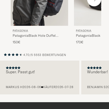
PATAGONIA
PATAGONIA
PatagoniaBlack Hole
PatagoniaBlack Hole Duffel
55LBlack
40LSmolder Blue
170€
150€
4.70/5
5553 BEWERTUNGEN
Super. Passt gut!
Wunderbar!
VORHERIGE
MARKUS H
2026-08-06
KÄUFER
2026-07-28
BENJAMIN S
2