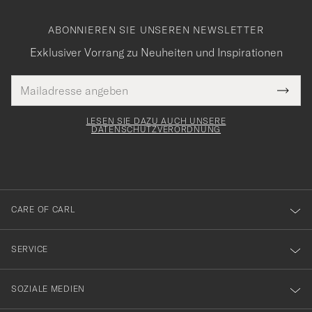
ABONNIEREN SIE UNSEREN NEWSLETTER
Exklusiver Vorrang zu Neuheiten und Inspirationen
E-
Tack
lichtfeld
Mail
Submi
Adresse
för
Newsl
Form
LESEN SIE DAZU AUCH UNSERE
att
DATENSCHUTZVERORDNUNG
du
anmälde
dig
till
CARE OF CARL
vårt
nyhetsbrev!
SERVICE
SOZIALE MEDIEN