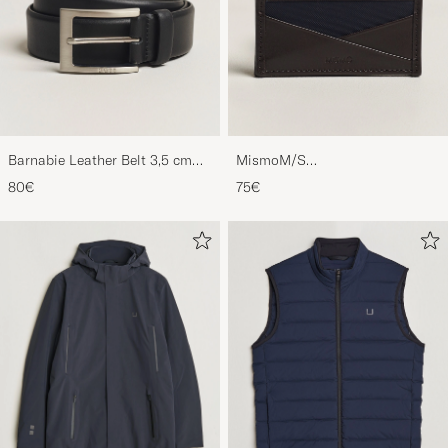
Barnabie Leather Belt 3,5 cm
MismoM/S
Black
CardholderNavy/Dark Brown
80€
75€