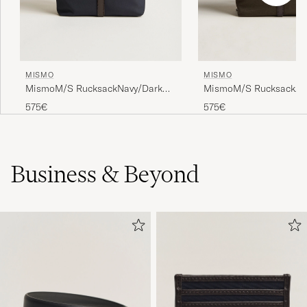
MISMO
MISMO
MismoM/S RucksackNavy/Dark
MismoM/S RucksackAr
Brown
Brown
575€
575€
Business & Beyond