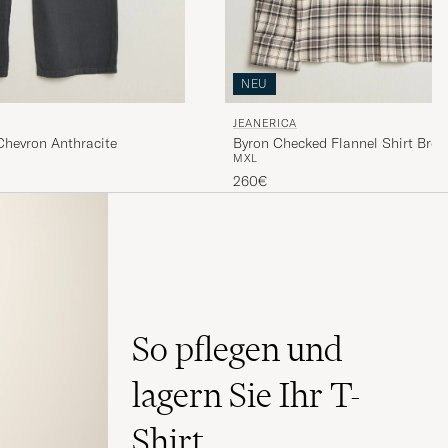
NEU
JEANERICA
hevron Anthracite
Byron Checked Flannel Shirt Bro
M
XL
260€
So pflegen und
lagern Sie Ihr T-
Shirt