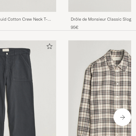
quid Cotton Crew Neck T-
Drôle de Monsieur Classic Slogan
White
95€