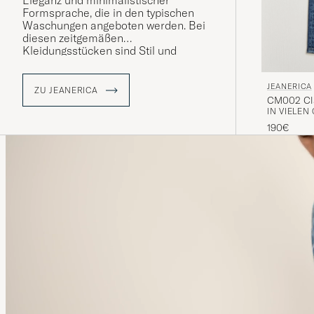
Eleganz und minimalistischer
Formsprache, die in den typischen
Waschungen angeboten werden. Bei
diesen zeitgemäßen
Kleidungsstücken sind Stil und
Funktionalität genau miteinander
abgewogen. Alle Jeans bestehen aus
JEANERICA
98% nachhaltig produzierte
ZU JEANERICA
CM002 Cla
Baumwolle.
IN VIELEN
190€