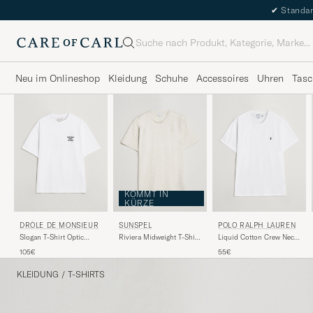
✔
Standar
Suche
Neu im Onlineshop
Kleidung
Schuhe
Accessoires
Uhren
Tasc
KOMMT IN
KÜRZE
DRÔLE DE MONSIEUR
SUNSPEL
POLO RALPH LAUREN
Slogan T-Shirt Optic
Riviera Midweight T-Shirt
Liquid Cotton Crew Neck
White
Archive White
T-Shirt White
105€
55€
KLEIDUNG
/
T-SHIRTS