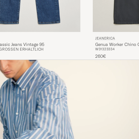
JEANERICA
ssic Jeans Vintage 95
Genua Worker Chino C
 GRÖSSEN ERHÄLTLICH
W31
32
33
34
260€