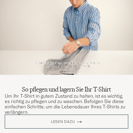
PÅL R
GEKAUFT AM AUF CAREOFCARL.NO
Bästa T-shirten
MARTIN C
GEKAUFT AM AUF CAREOFCARL.SE
Väldigt bekväma t-shirts som håller formen
bra efter många tvättar.
FREDRIK G
GEKAUFT AM AUF CAREOFCARL.SE
So pflegen und lagern Sie Ihr T-Shirt
Um Ihr T-Shirt in gutem Zustand zu halten, ist es wichtig,
es richtig zu pflegen und zu waschen. Befolgen Sie diese
einfachen Schritte, um die Lebensdauer Ihres T-Shirts zu
Dejlig kvalitet og nem at vaske og holde “pæn”
verlängern.
JESPER N
GEKAUFT AM AUF CAREOFCARL.DK
LESEN DAZU