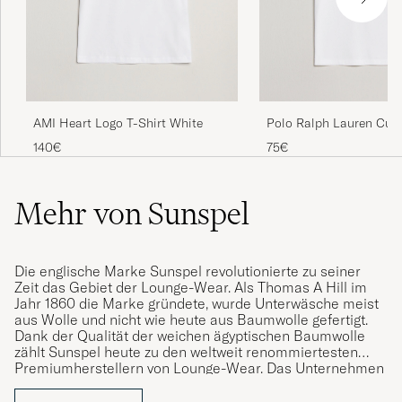
BIRGITTE H
GEKAUFT AM AUF CAREOFCARL.DK
Sunspels t-tröjor håller hög kvalitet.
PETER C
GEKAUFT AM AUF CAREOFCARL.SE
AMI Heart Logo T-Shirt White
Polo Ralph Lauren Cus
Fit Tee White
140€
75€
Superb kvalitet som vanligt på Sunspels t-
Mehr von Sunspel
shirts.
PATRICK S
GEKAUFT AM AUF CAREOFCARL.SE
Die englische Marke Sunspel revolutionierte zu seiner
Zeit das Gebiet der Lounge-Wear. Als Thomas A Hill im
Jahr 1860 die Marke gründete, wurde Unterwäsche meist
Perfekt service från COC samt mycket fina
aus Wolle und nicht wie heute aus Baumwolle gefertigt.
produkter från Sunspel🤩
Dank der Qualität der weichen ägyptischen Baumwolle
zählt Sunspel heute zu den weltweit renommiertesten
ANDERS R
GEKAUFT AM AUF CAREOFCARL.SE
Premiumherstellern von Lounge-Wear. Das Unternehmen
verfolgt konstant diese Linie und steht für einfachen
Luxus im Alltag.