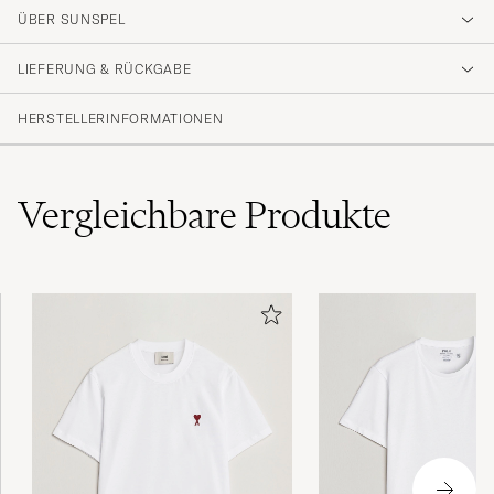
4.7
ÜBER SUNSPEL
LIEFERUNG & RÜCKGABE
(58 Bewertung)
(46)
HERSTELLERINFORMATIONEN
(10)
(0)
(0)
(2)
Vergleichbare
Produkte
Rask levering👍
PÅL R
GEKAUFT AM AUF CAREOFCARL.NO
Skøn kvalitet. Min mand er glad :-) Han er 1.97
høj og bruger normalt 3xl. Her er størrelsen
xxl lige tilpas.