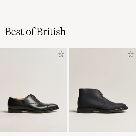
Excellent quality.
L. L
GEKAUFT AM AUF CAREOFCARL.COM
Best of British
Rask levering👍
PÅL R
GEKAUFT AM AUF CAREOFCARL.NO
Rask levering👍
PÅL R
GEKAUFT AM AUF CAREOFCARL.NO
Todella miellyttävää puuvillaa. Hieman
hintava.
MIKA R
GEKAUFT AM AUF CAREOFCARL.FI