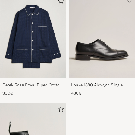
Derek Rose Royal Piped Cotton
Loake 1880 Aldwych Single
Pyjama Set Navy
Oxford Black Calf
300€
430€