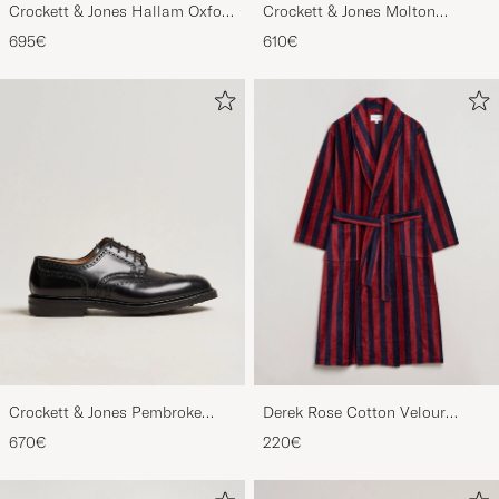
Crockett & Jones Hallam Oxford
Crockett & Jones Molton
Black Calf
Chukka Black Rough-Out Suede
695€
610€
Crockett & Jones Pembroke
Derek Rose Cotton Velour
Derbys Black Calf
Striped Gown Red/Blue
670€
220€