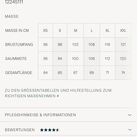
12245111
MASSE
MASSE IN CM
XS
S
M
L
XL
XXL
BRUSTUMFANG
95
98
102
108
116
121
SAUMWEITE
95
94
100
106
112
120
GESAMTLÄNGE
64
65
67
69
71
74
ZU DEN GRÖSSENTABELLEN UND HILFESTELLUNG ZUM R
»
ICHTIGEN MASSNEHMEN
PFLEGEHINWEISE & INFORMATIONEN
BEWERTUNGEN