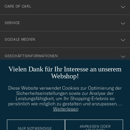
till
CARE OF CARL
vårt
nyhetsbrev!
SERVICE
SOZIALE MEDIEN
GESCHÄFTSINFORMATIONEN
Vielen Dank für Ihr Interesse an unserem
Webshop!
STILBERATUNG
Diese Website verwendet Cookies zur Optimierung der
Benötigen Sie Hilfe bei der Suche nach Ihrem persönlichen Stil?
Sicherheitseinstellungen sowie zur Analyse der
Wenden Sie sich an uns, wir helfen Ihnen gerne weiter!
Leistungsfähigkeit, um Ihr Shopping-Erlebnis so
persönlich wie möglich zu gestalten und anzupassen.
…
info@careofcarl.de
STILBERATUNG
Weiterlesen
ANPASSEN ODER
NUR NOTWENDIGE