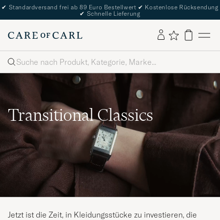
✔
Standardversand frei ab 89 Euro Bestellwert
✔
Kostenlose Rücksendung
✔
Schnelle Lieferung
Suche
Transitional Classics
Jetzt ist die Zeit, in Kleidungsstücke zu investieren, die