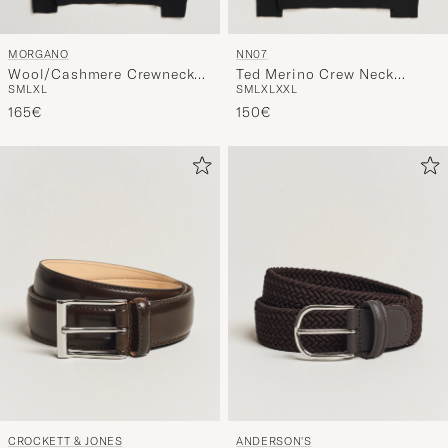
MORGANO
NN07
Wool/Cashmere Crewneck
Ted Merino Crew Neck
S
M
L
XL
S
M
L
XL
XXL
Black
Pullover Black
165€
150€
CROCKETT & JONES
ANDERSON'S