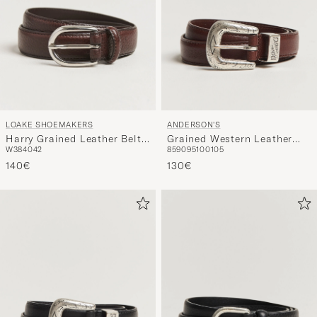
LOAKE SHOEMAKERS
ANDERSON'S
Harry Grained Leather Belt
Grained Western Leather
W38
40
42
85
90
95
100
105
Dark Brown
Belt 2,5 cm Brown
140€
130€