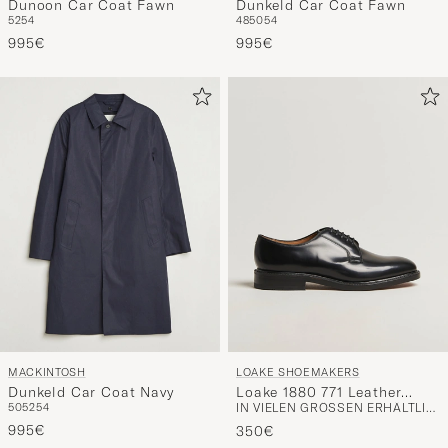
Dunoon Car Coat Fawn
Dunkeld Car Coat Fawn
52
54
48
50
54
995€
995€
MACKINTOSH
LOAKE SHOEMAKERS
Dunkeld Car Coat Navy
Loake 1880 771 Leather
50
52
54
IN VIELEN GRÖSSEN ERHÄLTLICH
Derby Black
995€
350€