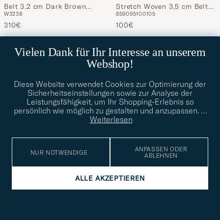
Belt 3.2 cm Dark Brown
Stretch Woven 3,5 cm Belt
W32
38
85
90
95
100
105
Cordovan
Brown
310€
100€
Vielen Dank für Ihr Interesse an unserem
Webshop!
Diese Website verwendet Cookies zur Optimierung der
Sicherheitseinstellungen sowie zur Analyse der
Leistungsfähigkeit, um Ihr Shopping-Erlebnis so
persönlich wie möglich zu gestalten und anzupassen.
…
Weiterlesen
ANPASSEN ODER
NUR NOTWENDIGE
ABLEHNEN
ALLE AKZEPTIEREN
CROCKETT & JONES
STENSTRÖMS
Belt 3,2 cm Dark Brown
Merino Crew Neck Black
W32-80CM
34-85CM
36-90CM
38-95CM
S
M
L
XL
XXL
XXXL
Suede
155€
160€