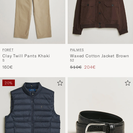
FORÉT
PALMES
Clay Twill Pants Khaki
Waxed Cotton Jacket Brown
S
52
Regulärer Preis
Reduzierter Preis
160€
510€
204€
20%