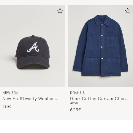
NEW ERA
DRAKE'S
New Era9Twenty Washed
Duck Cotton Canvas Chore
48
50
Cotton CapAtlanta Braves
Coat Navy
40€
605€