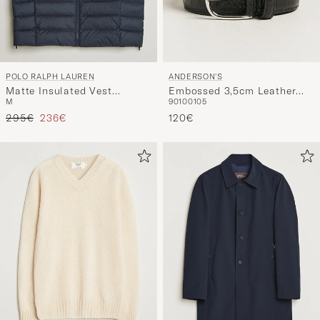
POLO RALPH LAUREN
ANDERSON'S
Matte Insulated Vest
Embossed 3,5cm Leather
M
90
100
105
Collection Navy
Belt Black
Regulärer Preis
Reduzierter Preis
295€
236€
120€