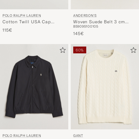
ANDERSON'S
POLO RALPH LAUREN
Woven Suede Belt 3 cm
Cotton Twill USA Cap
85
90
95
100
105
Dark Brown
Newport Navy
115€
145€
60%
POLO RALPH LAUREN
GANT