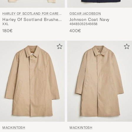
HARLEY OF SCOTLAND FOR CARE
OSCAR JACOBSON
OF CARL
Harley Of Scotland Brushed
Johnson Coat Navy
XXL
46
48
50
52
54
56
58
Supersoft Lambswool V-
Neck Vanilla
180€
400€
MACKINTOSH
MACKINTOSH