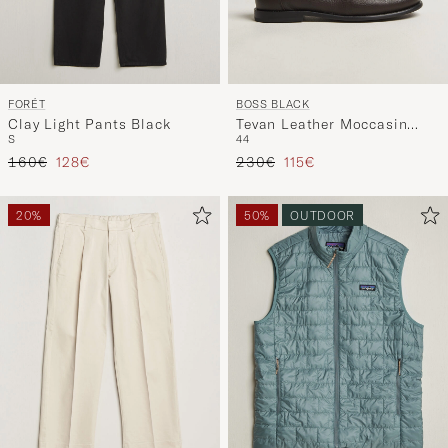
und
erleben
Sie
eine
FORÉT
BOSS BLACK
handverl
Clay Light Pants Black
Tevan Leather Moccasin
Auswahl,
S
44
Dark Brown
die
Regulärer Preis
Reduzierter Preis
Regulärer Preis
Reduzierter Preis
160€
128€
230€
115€
nun
Ihrem
20%
50%
OUTDOOR
Stil
entspricht