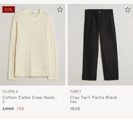
60%
FILIPPA K
FORÉT
Cotton Cable Crew Neck
Clay Twill Pants Black
S
S
M
L
Sweater Calico White
Regulärer Preis
Reduzierter Preis
190€
76€
160€