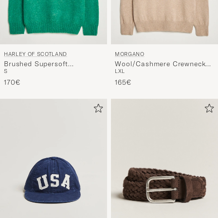
HARLEY OF SCOTLAND
MORGANO
Brushed Supersoft
Wool/Cashmere Crewneck
S
L
XL
Lambswool Crewneck
Beige
Evergreen
170€
165€