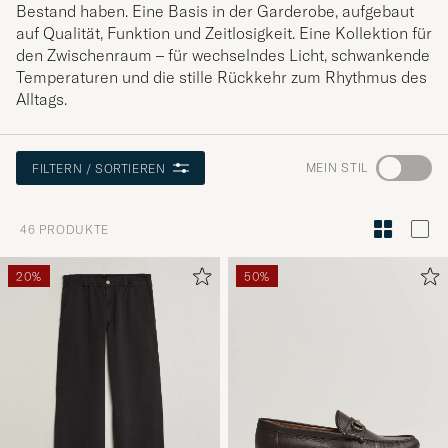
Bestand haben. Eine Basis in der Garderobe, aufgebaut
auf Qualität, Funktion und Zeitlosigkeit. Eine Kollektion für
den Zwischenraum – für wechselndes Licht, schwankende
Temperaturen und die stille Rückkehr zum Rhythmus des
Alltags.
Wechseln
MEIN STIL
FILTERN / SORTIEREN
Sie
zur
46
PRODUKTE
Stilberatu
um
20%
50%
die
Funktion
"Mein
Stil"
zu
aktivieren