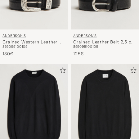
ANDERSON'S
ANDERSON'S
Grained Western Leather
Grained Leather Belt 2,5 cm
85
90
95
100
105
85
90
95
100
105
Belt 2,5 cm Black
Black
130€
125€