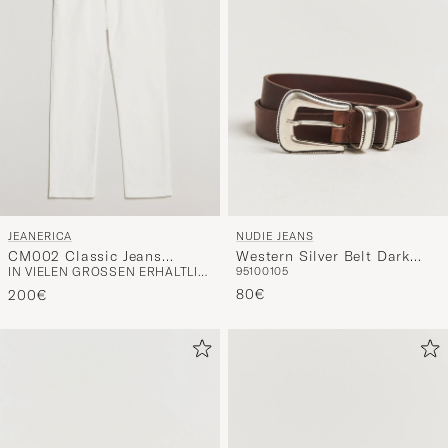
JEANERICA
NUDIE JEANS
CM002 Classic Jeans
Western Silver Belt Dark
IN VIELEN GRÖSSEN ERHÄLTLICH
95
100
105
Natural White
Brown
80€
200€