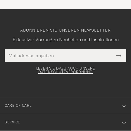
ABONNIEREN SIE UNSEREN NEWSLETTER
Exklusiver Vorrang zu Neuheiten und Inspirationen
E-
Tack
lichtfeld
Mail
Submi
Adresse
för
Newsl
Form
LESEN SIE DAZU AUCH UNSERE
att
DATENSCHUTZVERORDNUNG
du
anmälde
dig
till
CARE OF CARL
vårt
nyhetsbrev!
SERVICE