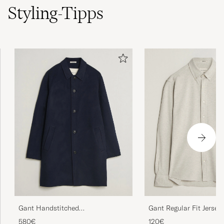
Produkten utmärkt. Jag beställde fel längd
Styling-Tipps
och ser fram emot att få den inom de
närmaste dagarna.
MICAEL B
GEKAUFT AM AUF CAREOFCARL.SE
Lækkert bælte i fantastisk kvalitet.
SIMON A
GEKAUFT AM AUF CAREOFCARL.DK
Gant Handstitched
Gant Regular Fit Jersey 
Wool/Cashmere Top Coat Evening
Light Beige Melange
580€
120€