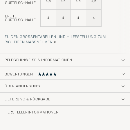
4,5
4,5
4,5
4,5
GÜRTELSCHNALLE
BREITE
4
4
4
4
GÜRTELSCHNALLE
ZU DEN GRÖSSENTABELLEN UND HILFESTELLUNG ZUM R
»
ICHTIGEN MASSNEHMEN
PFLEGEHINWEISE & INFORMATIONEN
BEWERTUNGEN
ÜBER ANDERSON'S
Som altid har vi været godt tilfreds med både
levering og kvalitet.
LIEFERUNG & RÜCKGABE
LIS G
GEKAUFT AM AUF CAREOFCARL.DK
HERSTELLERINFORMATIONEN