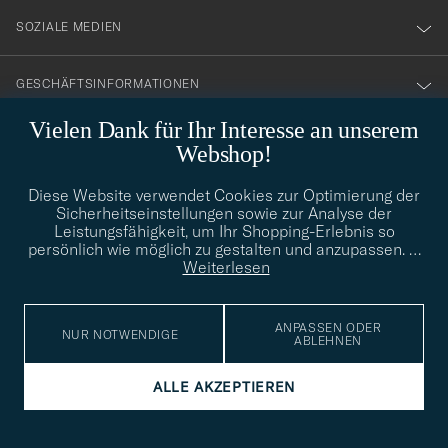
SOZIALE MEDIEN
GESCHÄFTSINFORMATIONEN
Vielen Dank für Ihr Interesse an unserem
Webshop!
STILBERATUNG
Diese Website verwendet Cookies zur Optimierung der
Benötigen Sie Hilfe bei der Suche nach Ihrem persönlichen Stil?
Sicherheitseinstellungen sowie zur Analyse der
Wenden Sie sich an uns, wir helfen Ihnen gerne weiter!
Leistungsfähigkeit, um Ihr Shopping-Erlebnis so
persönlich wie möglich zu gestalten und anzupassen.
…
info@careofcarl.de
STILBERATUNG
Weiterlesen
ANPASSEN ODER
NUR NOTWENDIGE
ABLEHNEN
© Care of Carl 2026
ALLE AKZEPTIEREN