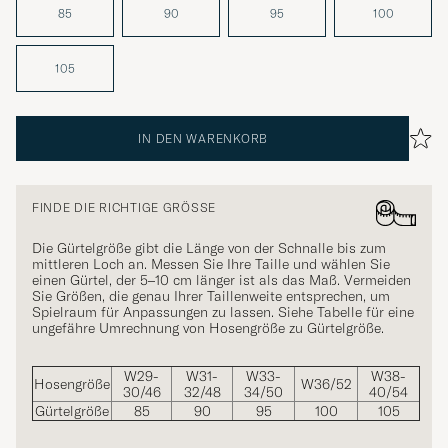
85
90
95
100
105
IN DEN WARENKORB
FINDE DIE RICHTIGE GRÖSSE
Die Gürtelgröße gibt die Länge von der Schnalle bis zum
mittleren Loch an. Messen Sie Ihre Taille und wählen Sie
einen Gürtel, der 5–10 cm länger ist als das Maß. Vermeiden
Sie Größen, die genau Ihrer Taillenweite entsprechen, um
Spielraum für Anpassungen zu lassen. Siehe Tabelle für eine
ungefähre Umrechnung von Hosengröße zu Gürtelgröße.
W29-
W31-
W33-
W38-
Hosengröße
W36/52
30/46
32/48
34/50
40/54
Gürtelgröße
85
90
95
100
105