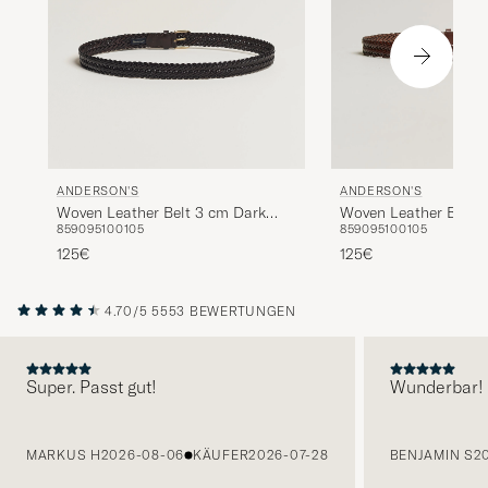
ANDERSON'S
ANDERSON'S
Woven Leather Belt 3 cm Dark
Woven Leather Belt 
85
90
95
100
105
85
90
95
100
105
Brown
125€
125€
4.70/5
5553 BEWERTUNGEN
Super. Passt gut!
Wunderbar!
VORHERIGE
MARKUS H
2026-08-06
KÄUFER
2026-07-28
BENJAMIN S
2