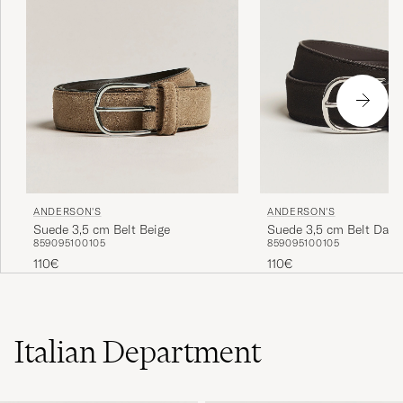
ANDERSON'S
ANDERSON'S
Suede 3,5 cm Belt Beige
Suede 3,5 cm Belt Dark
85
90
95
100
105
85
90
95
100
105
110€
110€
Italian Department