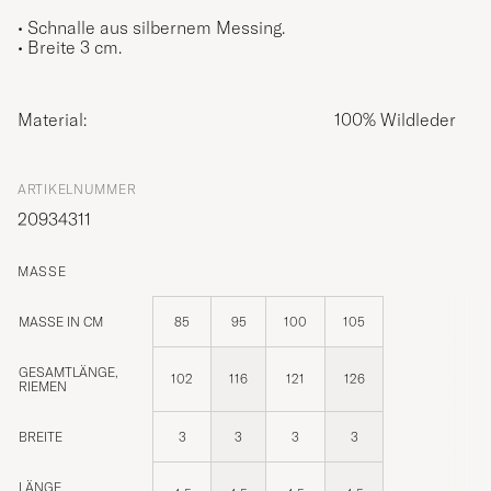
• Schnalle aus silbernem Messing.
• Breite 3 cm.
Material:
100% Wildleder
ARTIKELNUMMER
20934311
MASSE
MASSE IN CM
85
95
100
105
GESAMTLÄNGE,
102
116
121
126
RIEMEN
BREITE
3
3
3
3
LÄNGE