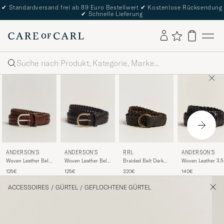
✔
Standardversand frei ab 89 Euro Bestellwert
✔
Kostenlose Rücksendung
✔
Schnelle Lieferung
Suche
ANDERSON'S
ANDERSON'S
ANDERSON'S
RRL
Woven Leather Belt
Woven Leather Belt
Woven Leather 3,5
Braided Belt Dark
3 cm Cognac
3 cm Dark Brown
cm Belt Tanned
Brown
125€
125€
140€
320€
Black
ACCESSOIRES
/
GÜRTEL
/
GEFLOCHTENE GÜRTEL