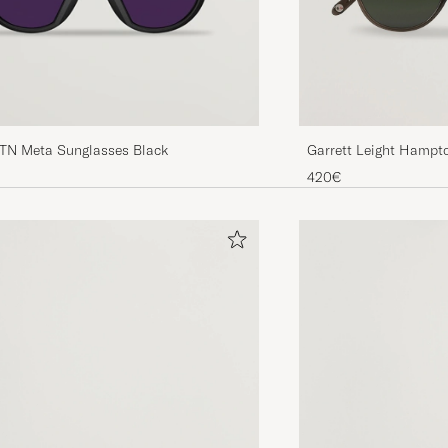
Garrett Leight Hampt
TN Meta Sunglasses Black
Glass
420€