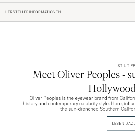
(1 Bewertung)
HERSTELLERINFORMATIONEN
STIL-TIP
Meet Oliver Peoples - s
Hollywood 
Oliver Peoples is the eyewear brand from Californ
history and contemporary celebrity style. Here, infl
the sun-drenched Southern Californ
LESEN DAZ