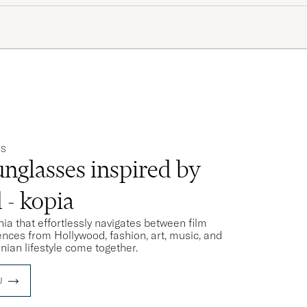
PS
unglasses inspired by
- kopia
ia that effortlessly navigates between film
uences from Hollywood, fashion, art, music, and
ian lifestyle come together.
U