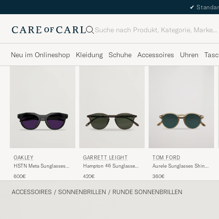
✔
Standar
Suche
Neu im Onlineshop
Kleidung
Schuhe
Accessoires
Uhren
Tasc
GARRETT LEIGHT
TOM FORD
OAKLEY
Hampton 46 Sunglasses
Aurele Sunglasses Shiny
HSTN Meta Sunglasses
Black Glass
Beige/Blue
Black
420€
360€
600€
ACCESSOIRES
/
SONNENBRILLEN
/
RUNDE SONNENBRILLEN