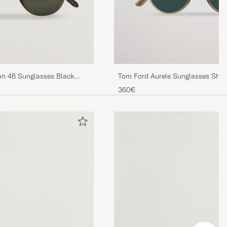
on 46 Sunglasses Black
Tom Ford Aurele Sunglasses Shin
360€