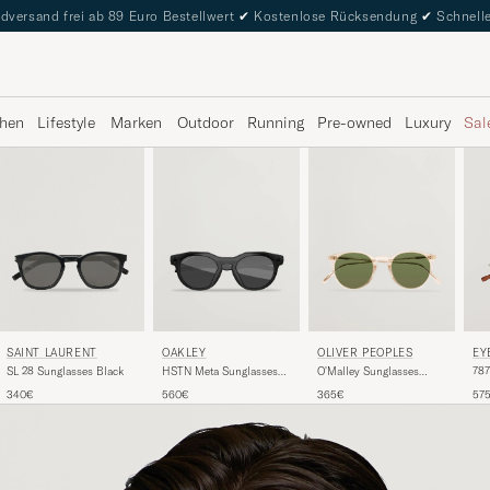
dversand frei ab 89 Euro Bestellwert
✔
Kostenlose Rücksendung
✔
Schnelle
hen
Lifestyle
Marken
Outdoor
Running
Pre-owned
Luxury
Sal
SAINT LAURENT
OLIVER PEOPLES
EY
OAKLEY
SL 28 Sunglasses Black
O'Malley Sunglasses
787
HSTN Meta Sunglasses
Transparent
Black
340€
365€
57
560€