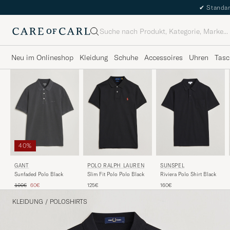
✔
Standar
Suche
Neu im Onlineshop
Kleidung
Schuhe
Accessoires
Uhren
Tasc
40%
POLO RALPH LAUREN
SUNSPEL
GANT
Slim Fit Polo Polo Black
Riviera Polo Shirt Black
Sunfaded Polo Black
Regulärer Preis
Reduzierter Preis
125€
160€
100€
60€
KLEIDUNG
/
POLOSHIRTS