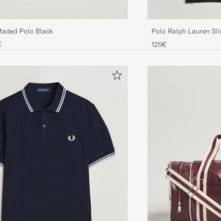
Polo Ralph Lauren Sli
aded Polo Black
Preis
uzierter Preis
125€
€