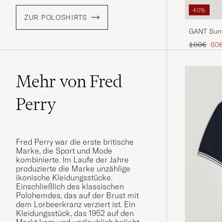
40%
ZUR POLOSHIRTS
GANT Sunf
Regulärer 
Red
100€
60
Mehr von Fred
Perry
Fred Perry war die erste britische
Marke, die Sport und Mode
kombinierte. Im Laufe der Jahre
produzierte die Marke unzählige
ikonische Kleidungsstücke.
Einschließlich des klassischen
Polohemdes, das auf der Brust mit
dem Lorbeerkranz verziert ist. Ein
Kleidungsstück, das 1952 auf den