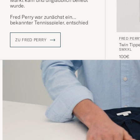
Markt kam und unglaublich beliebt
wurde.
Fred Perry war zunächst ein
bekannter Tennisspieler, entschied
sich jedoch Ende der 1940er Jahre,
seine eigene Bekleidungsmarke
FRED PERR
unter dem Namen Fred Perry zu
ZU FRED PERRY
Twin Tippe
lancieren. Als Logo nahm er den
S
M
XXL
Lorbeerkranz - ein Symbol, das von
Perry Goldmedaille von Wimbledon
100€
geliehen wurde.