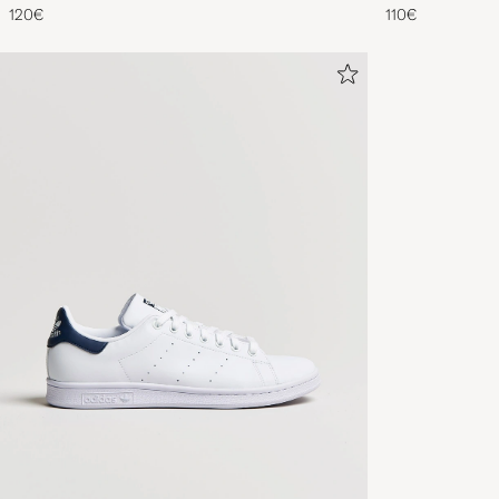
120€
110€