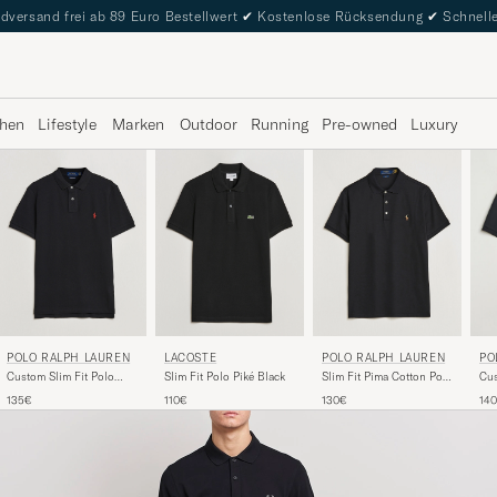
dversand frei ab 89 Euro Bestellwert
✔
Kostenlose Rücksendung
✔
Schnelle
hen
Lifestyle
Marken
Outdoor
Running
Pre-owned
Luxury
POLO RALPH LAUREN
LACOSTE
POLO RALPH LAUREN
PO
Custom Slim Fit Polo
Slim Fit Polo Piké Black
Slim Fit Pima Cotton Polo
Cus
Black
Polo Black
Pol
135€
110€
130€
14