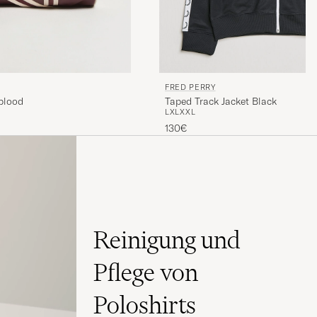
FRED PERRY
blood
Taped Track Jacket Black
L
XL
XXL
130€
Reinigung und
Pflege von
Poloshirts