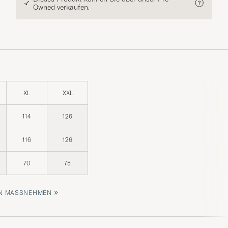
Owned verkaufen.
XL
XXL
114
126
116
126
70
75
»
 MASSNEHMEN