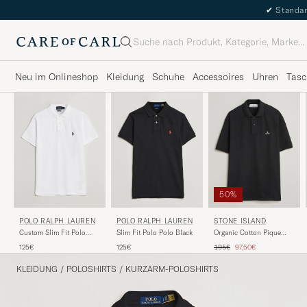
✔
Standar
Suche
Neu im Onlineshop
Kleidung
Schuhe
Accessoires
Uhren
Tasc
50%
POLO RALPH LAUREN
POLO RALPH LAUREN
STONE ISLAND
Custom Slim Fit Polo
Slim Fit Polo Polo Black
Organic Cotton Pique
White
Black
Regulärer Preis
Reduzierter Preis
125€
125€
195€
97,50€
KLEIDUNG
/
POLOSHIRTS
/
KURZARM-POLOSHIRTS