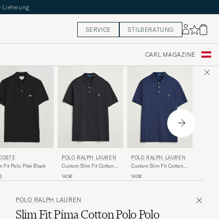
 Lieferung
SERVICE
STILBERATUNG
CARL MAGAZINE
LACOS
COSTE
POLO RALPH LAUREN
POLO RALPH LAUREN
Original
m Fit Polo Piké Black
Custom Slim Fit Cotton
Custom Slim Fit Cotton
Polo Polo Black
Polo Refined Navy
110€
€
140€
140€
POLO RALPH LAUREN
Slim Fit Pima Cotton Polo Polo