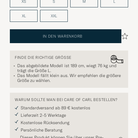
XS
S
M
L
XL
XXL
IN DEN WARENKORB
FINDE DIE RICHTIGE GRÖSSE
Das abgebildete Modell ist 189 cm, wiegt 76 kg und
trägt die Größe
L
.
Das Modell fällt klein aus. Wir empfehlen die größere
Größe zu wählen.
WARUM SOLLTE MAN BEI CARE OF CARL BESTELLEN?
Standardversand ab 89 € kostenlos
Lieferzeit 2-5 Werktage
Kostenlose Rücksendung
Persönliche Beratung
Dieses Produkt können Sie über unser Pre-