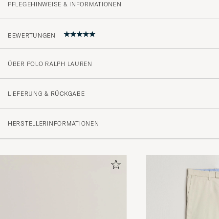
PFLEGEHINWEISE & INFORMATIONEN
BEWERTUNGEN
ÜBER POLO RALPH LAUREN
Helnöjd med denna. Bekvämt, mjukt material, bra pas
Premium-känsla
LIEFERUNG & RÜCKGABE
MATS E
GEKAUFT AM AUF CAREOFCARL.SE
HERSTELLERINFORMATIONEN
Godt levert👍
SELVAKANDAN S
GEKAUFT AM AUF CAREOFCARL.NO
Fikk varen etter 3 dager, alltid til å stole på:)
LIAM A
GEKAUFT AM AUF CAREOFCARL.NO