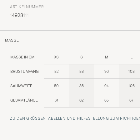
ARTIKELNUMMER
14928111
MASSE
MASSE IN CM
XS
S
M
L
BRUSTUMFANG
82
88
96
108
SAUMWEITE
80
86
94
106
GESAMTLÄNGE
61
62
65
67
ZU DEN GRÖSSENTABELLEN UND HILFESTELLUNG ZUM RICHTIGEN