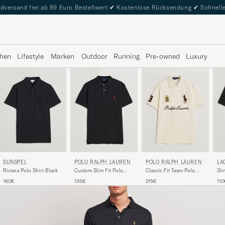
dversand frei ab 89 Euro Bestellwert
✔
Kostenlose Rücksendung
✔
Schnelle
hen
Lifestyle
Marken
Outdoor
Running
Pre-owned
Luxury
SUNSPEL
POLO RALPH LAUREN
LA
POLO RALPH LAUREN
Riviera Polo Shirt Black
Custom Slim Fit Polo
Sli
Classic Fit Team Polo
Black
Guide Cream
160€
135€
110
215€