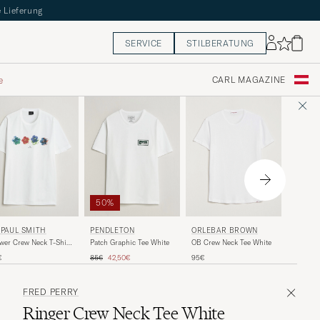
 Lieferung
SERVICE
STILBERATUNG
e
CARL MAGAZINE
50%
LES D
ORLEBAR BROWN
 PAUL SMITH
PENDLETON
Nørrega
OB Crew Neck Tee White
wer Crew Neck T-Shirt
Patch Graphic Tee White
Shirt Wh
te
Regulärer Preis
Reduzierter Preis
40€
95€
€
85€
42,50€
FRED PERRY
Ringer Crew Neck Tee White