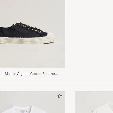
Bra kvalite supernöjd! Lite liten i storlek har large men 
istället
DANIEL J
GEKAUFT AM AUF CAREOFCARL.SE
Schnelle Lieferung, Ware wie beschrieben. Gerne wied
Carl
GUIDO H
GEKAUFT AM AUF CAREOFCARL.DE
Alles super
tar Master Organic Cotton Sneaker
TILO M
GEKAUFT AM AUF CAREOFCARL.DE
Passt alles gut
TILO M
GEKAUFT AM AUF CAREOFCARL.DE