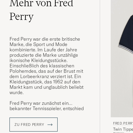
Mehr von Fred
Perry
Fred Perry war die erste britische
Marke, die Sport und Mode
kombinierte. Im Laufe der Jahre
produzierte die Marke unzählige
ikonische Kleidungsstücke.
Einschließlich des klassischen
Polohemdes, das auf der Brust mit
dem Lorbeerkranz verziert ist. Ein
Kleidungsstück, das 1952 auf den
Markt kam und unglaublich beliebt
wurde.
Fred Perry war zunächst ein
bekannter Tennisspieler, entschied
sich jedoch Ende der 1940er Jahre,
seine eigene Bekleidungsmarke
FRED PERR
unter dem Namen Fred Perry zu
ZU FRED PERRY
Twin Tippe
lancieren. Als Logo nahm er den