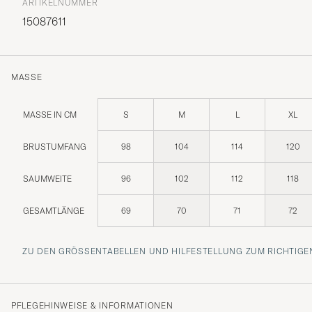
ARTIKELNUMMER
15087611
MASSE
MASSE IN CM
S
M
L
XL
BRUSTUMFANG
98
104
114
120
SAUMWEITE
96
102
112
118
GESAMTLÄNGE
69
70
71
72
ZU DEN GRÖSSENTABELLEN UND HILFESTELLUNG ZUM RICHTIGEN
PFLEGEHINWEISE & INFORMATIONEN