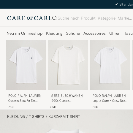
✔
Standar
Suche
Neu im Onlineshop
Kleidung
Schuhe
Accessoires
Uhren
Tasc
POLO RALPH LAUREN
MERZ B. SCHWANEN
POLO RALPH LAUREN
Custom Slim Fit Tee
1950s Classic
Liquid Cotton Crew Neck
White
Loopwheeled T-shirt
T-Shirt White
75€
85€
55€
White
KLEIDUNG
/
T-SHIRTS
/
KURZARM T-SHIRT