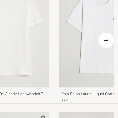
karna så XL
0s Classic Loopwheeled T-
Polo Ralph Lauren Liquid Cotton
Shirt White
55€