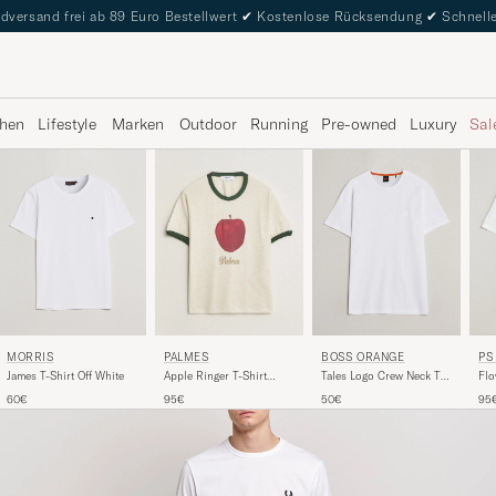
dversand frei ab 89 Euro Bestellwert
✔
Kostenlose Rücksendung
✔
Schnelle
hen
Lifestyle
Marken
Outdoor
Running
Pre-owned
Luxury
Sal
MORRIS
BOSS ORANGE
PALMES
PS
James T-Shirt Off White
Tales Logo Crew Neck T-
Apple Ringer T-Shirt
Flo
Shirt White
Broken White
Whi
60€
50€
95€
95