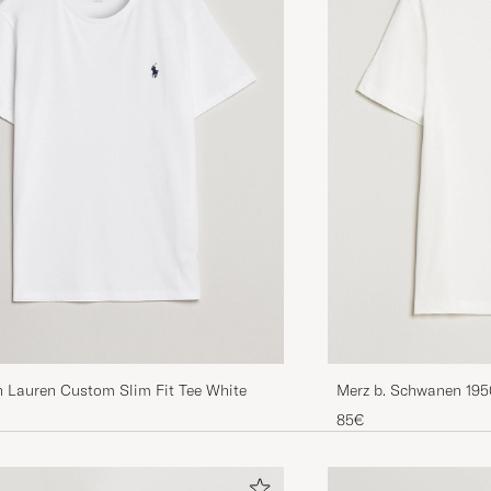
Har normalt XXL, men Fred Perry är lite större i storle
blev bra.
PETER Å
GEKAUFT AM AUF CAREOFCARL.SE
Fin kvalitet, enkel i design. Lækker t-shirt!
MIKKEL F
GEKAUFT AM AUF CAREOFCARL.DK
h Lauren Custom Slim Fit Tee White
Merz b. Schwanen 195
shirt White
85€