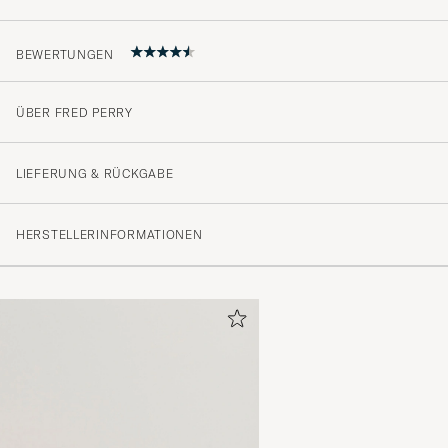
BEWERTUNGEN
ÜBER FRED PERRY
4.8
LIEFERUNG & RÜCKGABE
(28 Bewertung)
HERSTELLERINFORMATIONEN
(22)
(6)
(0)
(0)
(0)
Bra
PETER B
GEKAUFT AM AUF CAREOFCARL.SE