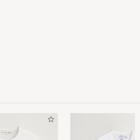
fick ta xl
er mir Care of