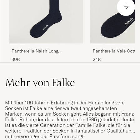
og forsendelsen utført akkurat slik vi vil ha
det: Til rett adresse og raskt levert! Godt
jobba!
SVEIN M
GEKAUFT AM AUF CAREOFCARL.NO
Pantherella Naish Long
Pantherella Vale Cotto
Kjapt levert og sokkene lever opp til
Merino/Nylon Sock Navy
Navy
forventningene!
30€
24€
ERIK R
GEKAUFT AM AUF CAREOFCARL.NO
Mehr von Falke
Kanonsköna!
Mit über 100 Jahren Erfahrung in der Herstellung von
PER N
GEKAUFT AM AUF CAREOFCARL.SE
Socken ist Falke eine der weltweit angesehensten
Marken, wenn es um Socken geht. Alles begann mit Franz
Falke-Rohen, der das Unternehmen 1895 gründete. Heute
ist es die vierte Generation der Familie Falke, die für die
perfekte Herbst-Winter- Socken
weitere Tradition der Socken in fantastischer Qualität und
mit hervorragender Passform sorgt.
KARSTEN T
GEKAUFT AM AUF CAREOFCARL.DE