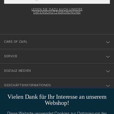
Submi
Adresse
för
Newsl
Form
LESEN SIE DAZU AUCH UNSERE
att
DATENSCHUTZVERORDNUNG
du
anmälde
dig
till
CARE OF CARL
vårt
nyhetsbrev!
SERVICE
SOZIALE MEDIEN
GESCHÄFTSINFORMATIONEN
Vielen Dank für Ihr Interesse an unserem
Webshop!
STILBERATUNG
Diese Website verwendet Cookies zur Optimierung der