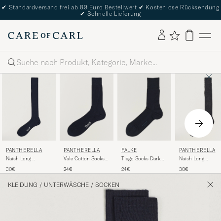
✔
Standardversand frei ab 89 Euro Bestellwert
✔
Kostenlose Rücksendung
✔
Schnelle Lieferung
Suche
PANTHERELLA
PANTHERELLA
FALKE
PANTHERELLA
Naish Long
Vale Cotton Socks
Tiago Socks Dark
Naish Long
Merino/Nylon Sock
Navy
Navy
Merino/Nylon Soc
30€
24€
24€
30€
Navy
Charcoal
KLEIDUNG
/
UNTERWÄSCHE
/
SOCKEN