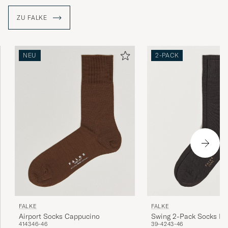
ZU FALKE
perfekte Mixtur von Qualität und klassischem
Schick
NEU
2-PACK
KARSTEN T
GEKAUFT AM AUF CAREOFCARL.DE
Sokker av ypperste kvalitet
KIM F
GEKAUFT AM AUF CAREOFCARL.NO
Luksus for føttene
KIM F
GEKAUFT AM AUF CAREOFCARL.NO
FALKE
FALKE
Swing 2-Pack Socks B
Airport Socks Cappucino
39-42
43-46
41
43
46-46