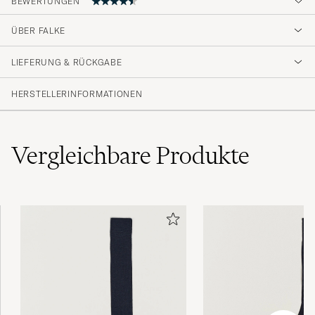
BEWERTUNGEN
4.7
ÜBER FALKE
LIEFERUNG & RÜCKGABE
(46 Bewertung)
(38)
HERSTELLERINFORMATIONEN
(5)
(2)
(1)
(0)
Vergleichbare
Produkte
Veldig bra kvalitet. Myke og gode og sitter
godt på foten.
MARIANNE Ø
GEKAUFT AM AUF CAREOFCARL.NO
Varene har god kvalitet, og er lette å bestille,