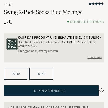
FALKE
Swing 2-Pack Socks Blue Melange
17€
SCHNELLE LIEFERUNG
KAUF DAS PRODUKT UND ERHALTE BIS ZU
3€
ZURÜCK
Beim Kauf dieses Artikels erhalten Sie
1-3€
in Passport Store
Credits zurück.
Einloggen oder jetzt registrieren
Lesen dazu
39-42
43-46
IN DEN WARENKORB
WARUM SOLLTE MAN BEI CARE OF CARL BESTELLEN?