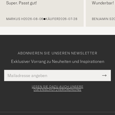
Super. Passt gut!
Wunderbar!
VORHERIGE
MARKUS H
2026-08-06
KÄUFER
2026-07-28
BENJAMIN S
2
ABONNIEREN SIE UNSEREN NEWSLETTER
Exklusiver Vorrang zu Neuheiten und Inspirationen
E-
Tack
lichtfeld
Mail
Submi
Adresse
för
Newsl
Form
LESEN SIE DAZU AUCH UNSERE
att
DATENSCHUTZVERORDNUNG
du
anmälde
dig