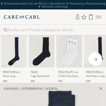
✔
Standardversand frei ab 89 Euro Bestellwert
✔
Kostenlose Rücksendung
✔
Schnelle Lieferung
Suche
PANTHERELLA
FALKE
POLO RALPH LAU
PANTHERELLA
REN
Naish Long
Tiago Socks Dark
3-Pack Crew Sock
Vale Cotton Long
Merino/Nylon Sock
Navy
White
Socks Navy
30€
24€
34€
30€
Navy
KLEIDUNG
/
UNTERWÄSCHE
/
SOCKEN