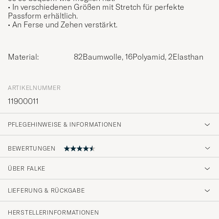
• In verschiedenen Größen mit Stretch für perfekte
Passform erhältlich.
• An Ferse und Zehen verstärkt.
Material:
82Baumwolle, 16Polyamid, 2Elasthan
ARTIKELNUMMER
11900011
PFLEGEHINWEISE & INFORMATIONEN
BEWERTUNGEN
ÜBER FALKE
Prisvärda strumpor.
LIEFERUNG & RÜCKGABE
PATRIK L
GEKAUFT AM AUF CAREOFCARL.SE
HERSTELLERINFORMATIONEN