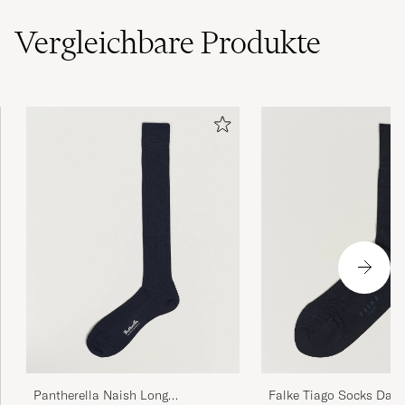
(5)
Vergleichbare
Produkte
Rask og effektivt.
LEIF S
GEKAUFT AM AUF CAREOFCARL.NO
Bra utvalg og rask levering.
LEIF S
GEKAUFT AM AUF CAREOFCARL.NO
Godt utvalg.
LEIF S
GEKAUFT AM AUF CAREOFCARL.NO
Pantherella Naish Long
Falke Tiago Socks Dark