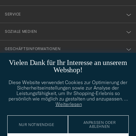
vårt
service på absolut högsta nivå!
nyhetsbrev!
DANIEL O
GEKAUFT AM AUF CAREOFCARL.SE
SERVICE
SOZIALE MEDIEN
Perfekt passform
CHRISTIAN C
GEKAUFT AM AUF CAREOFCARL.NO
GESCHÄFTSINFORMATIONEN
Vielen Dank für Ihr Interesse an unserem
Webshop!
Alltid lika perfekt.
STILBERATUNG
HARRY R
GEKAUFT AM AUF CAREOFCARL.SE
Diese Website verwendet Cookies zur Optimierung der
Benötigen Sie Hilfe bei der Suche nach Ihrem persönlichen Stil?
Sicherheitseinstellungen sowie zur Analyse der
Wenden Sie sich an uns, wir helfen Ihnen gerne weiter!
Leistungsfähigkeit, um Ihr Shopping-Erlebnis so
persönlich wie möglich zu gestalten und anzupassen.
…
info@careofcarl.de
STILBERATUNG
Weiterlesen
Veldig fornøyd Bra sokker Holdt fint i vask!
BEATE A
GEKAUFT AM AUF CAREOFCARL.NO
ANPASSEN ODER
NUR NOTWENDIGE
ABLEHNEN
© Care of Carl 2026