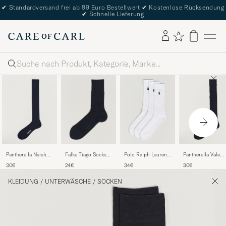
✔
Standardversand frei ab 89 Euro Bestellwert
✔
Kostenlose Rücksendung
✔
Schnelle Lieferung
Suche
Pantherella Naish
Falke Tiago Socks
Polo Ralph Lauren
Pantherella Vale
Long Merino/Nylon
Dark Navy
3-Pack Crew Sock
Cotton Long Sock
30€
24€
34€
30€
Sock Navy
White
Navy
KLEIDUNG
/
UNTERWÄSCHE
/
SOCKEN