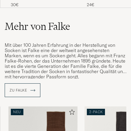
Merino/Nylon Sock Navy
30€
24€
Raskt og effektivt 👍😀
LEIF S
GEKAUFT AM AUF CAREOFCARL.NO
Mehr von Falke
Nice socks...
Mit über 100 Jahren Erfahrung in der Herstellung von
STEF G
GEKAUFT AM AUF CAREOFCARL.COM
Socken ist Falke eine der weltweit angesehensten
Marken, wenn es um Socken geht. Alles begann mit Franz
Falke-Rohen, der das Unternehmen 1895 gründete. Heute
ist es die vierte Generation der Familie Falke, die für die
weitere Tradition der Socken in fantastischer Qualität und
Bra strumpa till vardags som fest.
mit hervorragender Passform sorgt.
ULF B
GEKAUFT AM AUF CAREOFCARL.SE
ZU FALKE
Har använt mig av Falke Airport dom senaste
30 åren och kan inte tänka mig något annat.
NEU
2-PACK
Dessa är helt kanonbra helt enkelt //Lars
Rindö