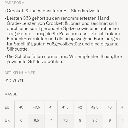
PASSFORM
Crockett & Jones Passform E – Standardweite
Leisten 363 gehört zu den renommiertesten Hand
Grade-Leisten von Crockett & Jones und zeichnet sich
durch eine sanft gerundete Spitze sowie eine auf hohen
Tragekomfort ausgelegte Passform aus. Die schlankere
Fersenkonstruktion und die ausgewogene Form sorgen
für Stabilität, guten Fußgewölbestütz und eine elegante
Silhouette.
Die Schuhe fallen normal aus. Wir empfehlen Ihnen, Ihre
gewohnte Größe zu wählen.
ARTIKELNUMMER
32076711
MASSE
EU
40
40,5
41
41,5
42
42,5
43
43,5
UK
6
6,5
7
7,5
8
8,5
9
9,5