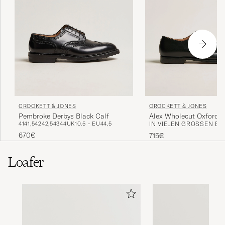
CROCKETT & JONES
CROCKETT & JONES
Pembroke Derbys Black Calf
Alex Wholecut Oxford B
41
41,5
42
42,5
43
44
UK10.5 - EU44,5
IN VIELEN GRÖSSEN ERH
670€
715€
Loafer