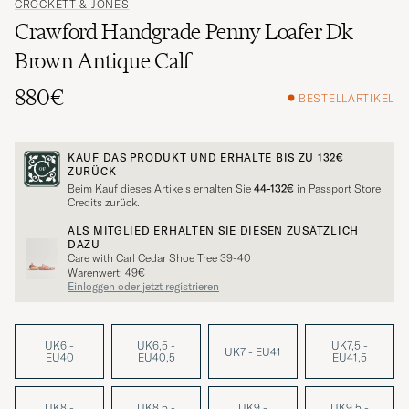
CROCKETT & JONES
Crawford Handgrade Penny Loafer Dk
Brown Antique Calf
880€
BESTELLARTIKEL
KAUF DAS PRODUKT UND ERHALTE BIS ZU
132€
ZURÜCK
Beim Kauf dieses Artikels erhalten Sie
44-132€
in Passport Store
Credits zurück.
ALS MITGLIED ERHALTEN SIE DIESEN ZUSÄTZLICH
DAZU
Care with Carl Cedar Shoe Tree 39-40
Warenwert: 49€
Einloggen oder jetzt registrieren
UK6 -
UK6,5 -
UK7,5 -
UK7 - EU41
EU40
EU40,5
EU41,5
UK8 -
UK8,5 -
UK9 -
UK9,5 -