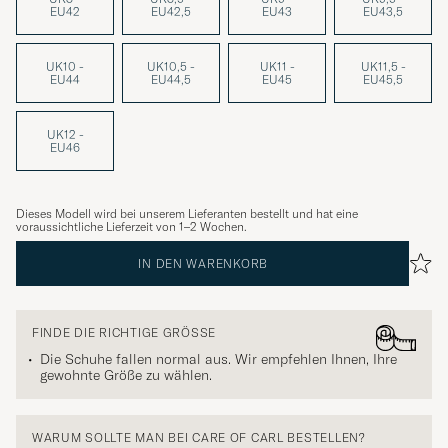
EU42
EU42,5
EU43
EU43,5
UK10 -
UK10,5 -
UK11 -
UK11,5 -
EU44
EU44,5
EU45
EU45,5
UK12 -
EU46
Dieses Modell wird bei unserem Lieferanten bestellt und hat eine
voraussichtliche Lieferzeit von 1–2 Wochen.
IN DEN WARENKORB
FINDE DIE RICHTIGE GRÖSSE
Die Schuhe fallen normal aus. Wir empfehlen Ihnen, Ihre
gewohnte Größe zu wählen.
WARUM SOLLTE MAN BEI CARE OF CARL BESTELLEN?