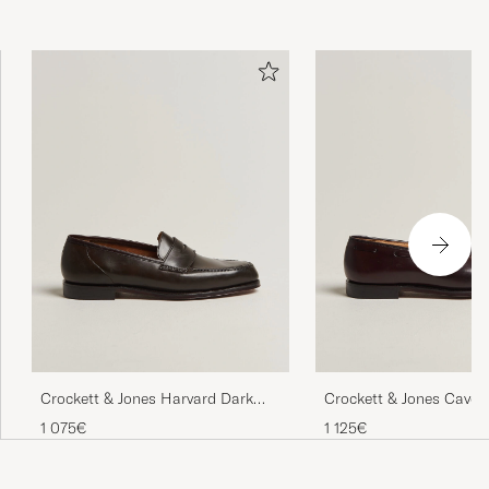
Crockett & Jones Harvard Dark
Crockett & Jones Caven
Brown Shell Cordovan
Burgundy Shell Cordov
1 075€
1 125€