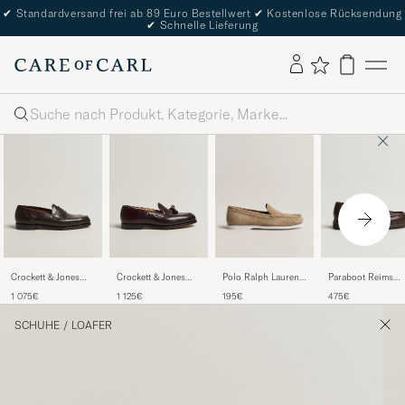
✔
Standardversand frei ab 89 Euro Bestellwert
✔
Kostenlose Rücksendung
✔
Schnelle Lieferung
Suche
Polo Ralph Lauren
Paraboot Reims
Crockett & Jones
Crockett & Jones
Merton Casual
Loafer Cafe
Harvard Dark
Cavendish
195€
475€
1 075€
1 125€
Suede Loafer Dirty
Brown Shell
Burgundy Shell
Buck
Cordovan
Cordovan
SCHUHE
/
LOAFER