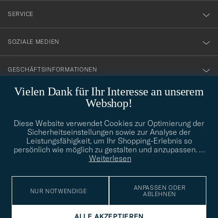
nyhetsbrev!
SERVICE
SOZIALE MEDIEN
GESCHÄFTSINFORMATIONEN
Vielen Dank für Ihr Interesse an unserem
Webshop!
STILBERATUNG
Diese Website verwendet Cookies zur Optimierung der
Benötigen Sie Hilfe bei der Suche nach Ihrem persönlichen Stil?
Sicherheitseinstellungen sowie zur Analyse der
Wenden Sie sich an uns, wir helfen Ihnen gerne weiter!
Leistungsfähigkeit, um Ihr Shopping-Erlebnis so
persönlich wie möglich zu gestalten und anzupassen.
…
info@careofcarl.de
STILBERATUNG
Weiterlesen
ANPASSEN ODER
NUR NOTWENDIGE
ABLEHNEN
© Care of Carl 2026
ALLE AKZEPTIEREN