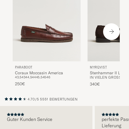
PARABOOT
MYRQVIST
Coraux Moccasin America
Stenhammar II Loafe
43,5
43
44,5
44
45,5
45
46
IN VIELEN GRÖSSEN E
Suede
250€
340€
4.70/5
5551 BEWERTUNGEN
Guter Kunden Service
perfekte Pas
Lieferung