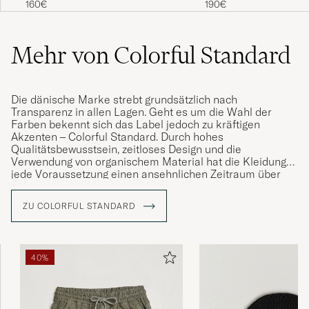
160€
190€
Mehr von Colorful Standard
Die dänische Marke strebt grundsätzlich nach
Transparenz in allen Lagen. Geht es um die Wahl der
Farben bekennt sich das Label jedoch zu kräftigen
Akzenten – Colorful Standard. Durch hohes
Qualitätsbewusstsein, zeitloses Design und die
Verwendung von organischem Material hat die Kleidung
jede Voraussetzung einen ansehnlichen Zeitraum über
Verwendung zu finden. Die gesamte Produktion erfolgt in
Portugal.
ZU COLORFUL STANDARD
Die im Jahr 2017 gegründete Marke entführt uns auf eine
weltumspannende Reise in aller Herren Länder und
präsentiert eine Farbpalette, die auf kräftige Akzente und
40%
natürliche Erdtöne setzt.