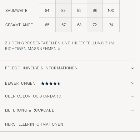
SAUMWEITE
84
88
92
96
100
GESAMTLÄNGE
65
67
68
72
74
ZU DEN GRÖSSENTABELLEN UND HILFESTELLUNG ZUM R
»
ICHTIGEN MASSNEHMEN
PFLEGEHINWEISE & INFORMATIONEN
BEWERTUNGEN
ÜBER COLORFUL STANDARD
Bra kvalité och snabb leverans.
LIEFERUNG & RÜCKGABE
SUSANNE W
GEKAUFT AM AUF CAREOFCARL.SE
HERSTELLERINFORMATIONEN
Veldig fornøyd.