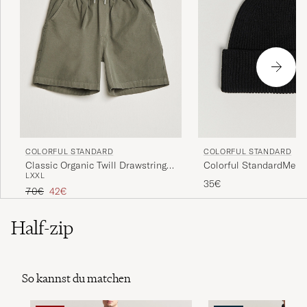
COLORFUL STANDARD
COLORFUL STANDARD
Classic Organic Twill Drawstring
Colorful StandardMeri
L
XXL
Shorts Dusty Olive
BeanieDeep Black
35€
Regulärer Preis
Reduzierter Preis
70€
42€
Half-zip
So kannst du matchen