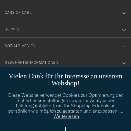
dig
till
CARE OF CARL
vårt
nyhetsbrev!
SERVICE
SOZIALE MEDIEN
GESCHÄFTSINFORMATIONEN
Vielen Dank für Ihr Interesse an unserem
Webshop!
STILBERATUNG
Diese Website verwendet Cookies zur Optimierung der
Benötigen Sie Hilfe bei der Suche nach Ihrem persönlichen Stil?
Sicherheitseinstellungen sowie zur Analyse der
Wenden Sie sich an uns, wir helfen Ihnen gerne weiter!
Leistungsfähigkeit, um Ihr Shopping-Erlebnis so
persönlich wie möglich zu gestalten und anzupassen.
…
info@careofcarl.de
STILBERATUNG
Weiterlesen