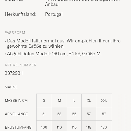
Anbau
Herkunftsland:
Portugal
PASSFORM
Das Modell fällt normal aus. Wir empfehlen Ihnen, Ihre
gewohnte Größe zu wählen.
Abgebildetes Modell: 190 cm, 84 kg, Größe
M
.
ARTIKELNUMMER
23729311
MASSE
MASSE IN CM
S
M
L
XL
XXL
ÄRMELLÄNGE
51
53
55
57
57
BRUSTUMFANG
106
110
116
118
120