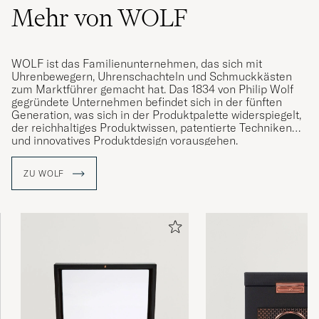
Mehr von WOLF
WOLF ist das Familienunternehmen, das sich mit
Uhrenbewegern, Uhrenschachteln und Schmuckkästen
zum Marktführer gemacht hat. Das 1834 von Philip Wolf
gegründete Unternehmen befindet sich in der fünften
Generation, was sich in der Produktpalette widerspiegelt,
der reichhaltiges Produktwissen, patentierte Techniken
und innovatives Produktdesign vorausgehen.
Ein Uhrenbeweger von WOLF ist ein handgefertigtes
ZU WOLF
Präzisionsinstrument, das die Gesundheit Ihrer Uhr
schützt und mit patentierter Innovation überwacht.