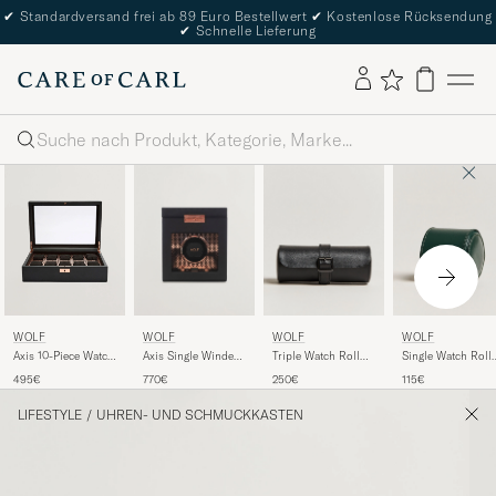
✔
Standardversand frei ab 89 Euro Bestellwert
✔
Kostenlose Rücksendung
✔
Schnelle Lieferung
Suche
WOLF
WOLF
WOLF
WOLF
Axis Single Winder
Triple Watch Roll
Single Watch Roll
Axis 10-Piece Watch
with Storage Copper
Black
British Racing
Box Copper
770€
250€
115€
495€
Green
LIFESTYLE
/
UHREN- UND SCHMUCKKASTEN