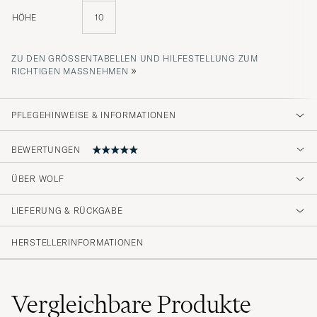
HÖHE
10
ZU DEN GRÖSSENTABELLEN UND HILFESTELLUNG ZUM R
»
ICHTIGEN MASSNEHMEN
PFLEGEHINWEISE & INFORMATIONEN
BEWERTUNGEN
ÜBER WOLF
hochwertige Uhrenbox.
LIEFERUNG & RÜCKGABE
CHRISTIAN B
GEKAUFT AM AUF CAREOFCARL.DE
HERSTELLERINFORMATIONEN
Snygg, välgjord och prisvärd watch box till
mina klockor. Är jättenöjd
Vergleichbare
Produkte
MICHAEL E
GEKAUFT AM AUF CAREOFCARL.SE