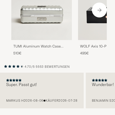
TUMI Aluminum Watch Case
WOLF Axis 10-Piece
Silver
Copper
510€
495€
4.70/5
5553 BEWERTUNGEN
Super. Passt gut!
Wunderbar!
VORHERIGE
MARKUS H
2026-08-06
KÄUFER
2026-07-28
BENJAMIN S
2