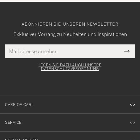
ABONNIEREN SIE UNSEREN NEWSLETTER
Exklusiver Vorrang zu Neuheiten und Inspirationen
E-
Tack
lichtfeld
Mail
Submi
Adresse
för
Newsl
Form
LESEN SIE DAZU AUCH UNSERE
att
DATENSCHUTZVERORDNUNG
du
anmälde
dig
till
CARE OF CARL
vårt
nyhetsbrev!
SERVICE