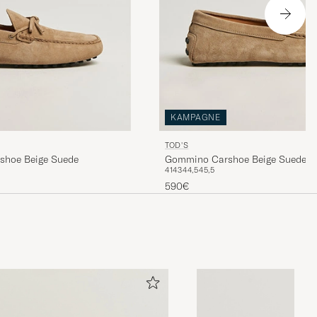
KAMPAGNE
TOD'S
shoe Beige Suede
Gommino Carshoe Beige Suede
41
43
44,5
45,5
590€