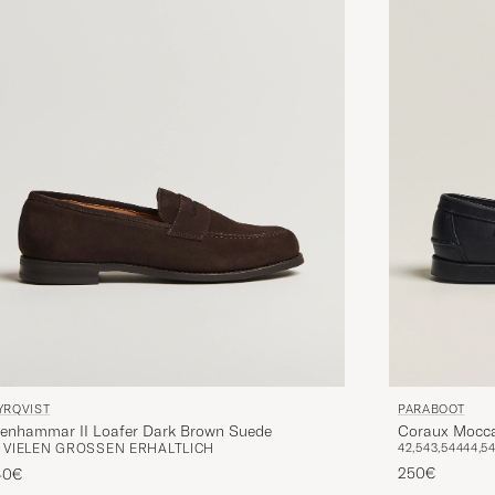
YRQVIST
PARABOOT
tenhammar II Loafer Dark Brown Suede
Coraux Mocca
N VIELEN GRÖSSEN ERHÄLTLICH
42,5
43,5
44
44,5
250€
40€