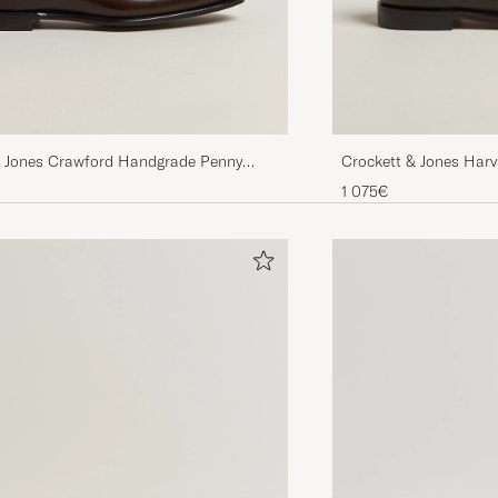
& Jones Crawford Handgrade Penny
Crockett & Jones Harv
 Brown Antique Calf
Cordovan
1 075€