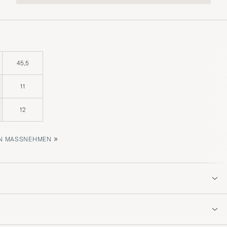
45,5
11
12
»
 MASSNEHMEN