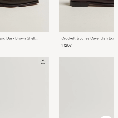
ard Dark Brown Shell
Crockett & Jones Cavendish Burgu
Cordovan
1 125€