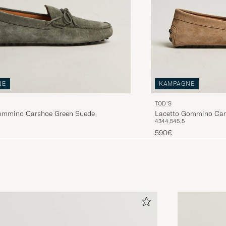
NE
KAMPAGNE
TOD'S
ommino Carshoe Green Suede
Lacetto Gommino Car
43
44,5
45,5
590€