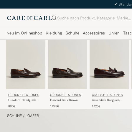
✔
Standar
Suche
Neu im Onlineshop
Kleidung
Schuhe
Accessoires
Uhren
Tasc
CROCKETT & JONES
CROCKETT & JONES
CROCKETT & JONES
Crawford Handgrade
Harvard Dark Brown
Cavendish Burgundy
Penny Loafer Dk Brown
Shell Cordovan
Shell Cordovan
880€
1 075€
1 125€
Antique Calf
SCHUHE
/
LOAFER