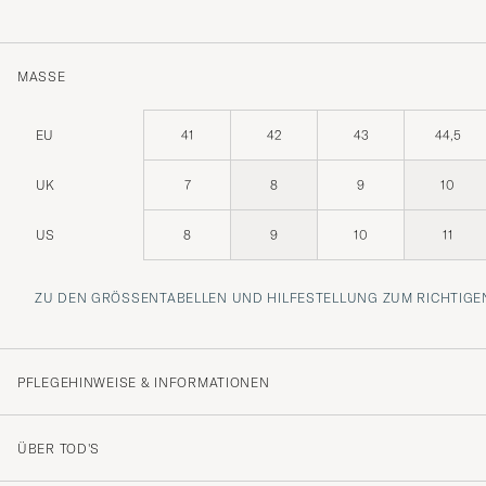
MASSE
EU
41
42
43
44,5
UK
7
8
9
10
US
8
9
10
11
ZU DEN GRÖSSENTABELLEN UND HILFESTELLUNG ZUM RICHTIGEN
PFLEGEHINWEISE & INFORMATIONEN
ÜBER TOD'S