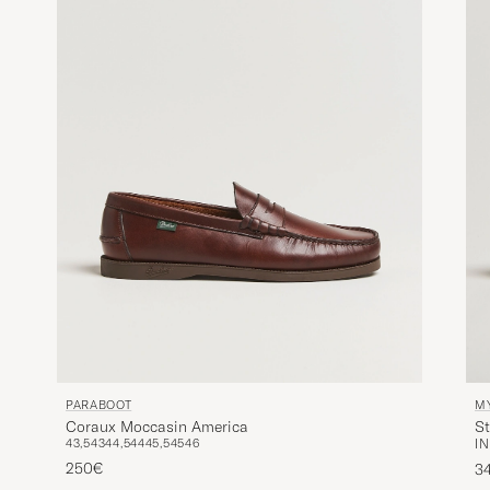
PARABOOT
M
Coraux Moccasin America
S
43,5
43
44,5
44
45,5
45
46
I
250€
3