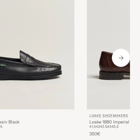
LOAKE SHOEMAKERS
sin Black
Loake 1880 Imperial Pen
45
41,5
42
42,5
43
43,5
350€