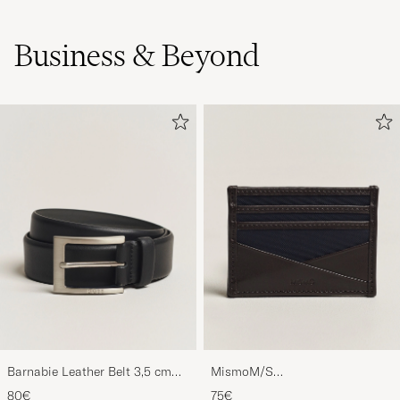
Business & Beyond
Barnabie Leather Belt 3,5 cm
MismoM/S
Black
CardholderNavy/Dark Brown
80€
75€