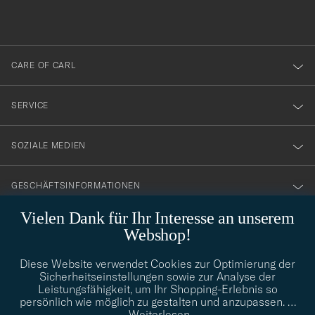
du
anmälde
dig
till
CARE OF CARL
vårt
nyhetsbrev!
SERVICE
SOZIALE MEDIEN
GESCHÄFTSINFORMATIONEN
Vielen Dank für Ihr Interesse an unserem
Webshop!
STILBERATUNG
Diese Website verwendet Cookies zur Optimierung der
Benötigen Sie Hilfe bei der Suche nach Ihrem persönlichen Stil?
Sicherheitseinstellungen sowie zur Analyse der
Wenden Sie sich an uns, wir helfen Ihnen gerne weiter!
Leistungsfähigkeit, um Ihr Shopping-Erlebnis so
persönlich wie möglich zu gestalten und anzupassen.
…
info@careofcarl.de
STILBERATUNG
Weiterlesen