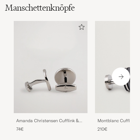
Manschettenknöpfe
Amanda Christensen Cufflink &
Montblanc Cufflinks 
Shirt Studs Set White/Silver
74€
210€