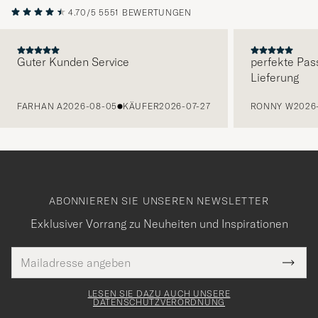
4.70/5
5551 BEWERTUNGEN
Guter Kunden Service
perfekte Pas
Lieferung
VORHERIGE
FARHAN A
2026-08-05
KÄUFER
2026-07-27
RONNY W
2026
ABONNIEREN SIE UNSEREN NEWSLETTER
Exklusiver Vorrang zu Neuheiten und Inspirationen
E-
Tack
lichtfeld
Mail
Submi
Adresse
för
Newsl
Form
LESEN SIE DAZU AUCH UNSERE
att
DATENSCHUTZVERORDNUNG