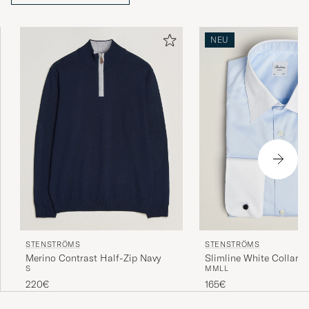
verschiedene Arbeitsschritte durchlaufen und kritischen
Kontrollen unterzogen werden.
NEU
STENSTRÖMS
STENSTRÖMS
Merino Contrast Half-Zip Navy
Slimline White Collar 
S
M
M
L
L
Shirt Blue
220€
165€