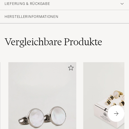
som på bilden på mitt exemplar. Tappades i
LIEFERUNG & RÜCKGABE
golvet från armhöjd och pärlan lossnade från
basen.
HERSTELLERINFORMATIONEN
JOHN J
GEKAUFT AM AUF CAREOFCARL.SE
Vergleichbare
Produkte