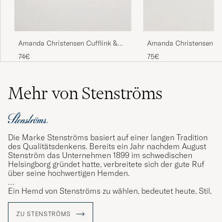
Amanda Christensen Cufflink &
Amanda Christensen Cu
Shirt Studs Set White/Silver
Shirt Studs Set Gold
74€
75€
Mehr von Stenströms
Die Marke Stenströms basiert auf einer langen Tradition
des Qualitätsdenkens. Bereits ein Jahr nachdem August
Stenström das Unternehmen 1899 im schwedischen
Helsingborg gründet hatte, verbreitete sich der gute Ruf
über seine hochwertigen Hemden.
Ein Hemd von Stenströms zu wählen, bedeutet heute, Stil,
Komfort und Qualität bis ins kleinste Detail zu wählen.
Jedes Hemd besteht aus 23 sorgfältig ausgeschnittenen
ZU STENSTRÖMS
Teilen, die vor ihrer Fertigstellung mindestens 60