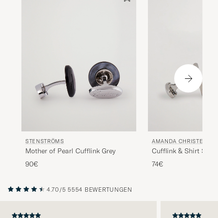
STENSTRÖMS
AMANDA CHRISTENSE
Mother of Pearl Cufflink Grey
Cufflink & Shirt Stud
White/Silver
90€
74€
4.70/5
5554 BEWERTUNGEN