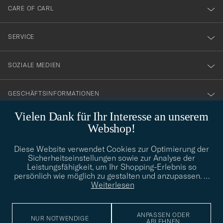
till
CARE OF CARL
vårt
nyhetsbrev!
SERVICE
SOZIALE MEDIEN
GESCHÄFTSINFORMATIONEN
Vielen Dank für Ihr Interesse an unserem
Webshop!
STILBERATUNG
Diese Website verwendet Cookies zur Optimierung der
Benötigen Sie Hilfe bei der Suche nach Ihrem persönlichen Stil?
Sicherheitseinstellungen sowie zur Analyse der
Wenden Sie sich an uns, wir helfen Ihnen gerne weiter!
Leistungsfähigkeit, um Ihr Shopping-Erlebnis so
persönlich wie möglich zu gestalten und anzupassen.
…
info@careofcarl.de
STILBERATUNG
Weiterlesen
ANPASSEN ODER
NUR NOTWENDIGE
ABLEHNEN