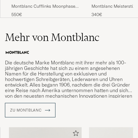
Montblanc Cufflinks Moonphase
Montblanc Meisterstück
Movement
Black Carbon
550€
340€
Mehr von Montblanc
Die deutsche Marke Montblanc mit ihrer mehr als 100-
jährigen Geschichte hat sich zu einem angesehenen
Namen für die Herstellung von exklusiven und
hochwertigen Schreibgeräten, Lederwaren und Uhren
entwickelt. Alles begann 1906, nachdem die drei Gründer
eine Reise nach Amerika unternommen hatten und sich
von den neuesten mechanischen Innovationen inspirieren
ließen. Zurück in Hamburg starteten sie ihre Marke, die
mit ihren gut gefertigten Schreibgeräten die Kunst des
ZU MONTBLANC
Schreibens von Hand revolutionieren sollte.