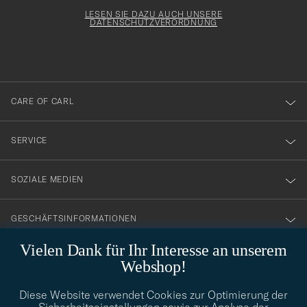
Adresse
för
Newsl
Form
LESEN SIE DAZU AUCH UNSERE
att
DATENSCHUTZVERORDNUNG
du
anmälde
dig
till
CARE OF CARL
vårt
nyhetsbrev!
SERVICE
SOZIALE MEDIEN
GESCHÄFTSINFORMATIONEN
Vielen Dank für Ihr Interesse an unserem
Webshop!
STILBERATUNG
Diese Website verwendet Cookies zur Optimierung der
Benötigen Sie Hilfe bei der Suche nach Ihrem persönlichen Stil?