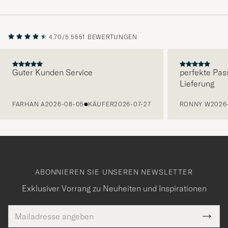
4.70/5
5551 BEWERTUNGEN
Guter Kunden Service
perfekte Pas
Lieferung
VORHERIGE
FARHAN A
2026-08-05
KÄUFER
2026-07-27
RONNY W
2026
ABONNIEREN SIE UNSEREN NEWSLETTER
Exklusiver Vorrang zu Neuheiten und Inspirationen
E-
Tack
lichtfeld
Mail
Submi