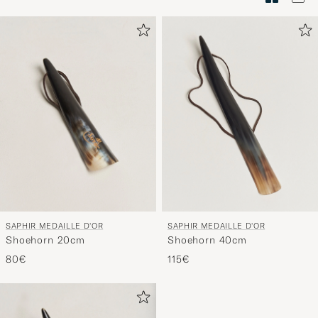
Stilberatu
um
die
Funktion
"Mein
Stil"
zu
aktivieren
und
erleben
Sie
eine
SAPHIR MEDAILLE D'OR
SAPHIR MEDAILLE D'OR
handverl
Shoehorn 20cm
Shoehorn 40cm
Auswahl,
80€
115€
die
nun
Ihrem