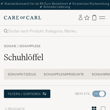
✔
Standardversand frei ab 89 Euro Bestellwert
✔
Kostenlose Rücksendung
✔
Schnelle Lieferung
Suche
SCHUHE
/
SCHUHPFLEGE
Schuhlöffel
SCHUHPUTZZEUG
SCHUHPFLEGEPRODUKTE
SCHUHSPA
Wechseln
MEIN STIL
FILTERN / SORTIEREN
Sie
zur
3
PRODUKTE