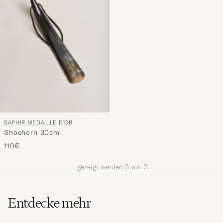
Stil
entspricht
SAPHIR MEDAILLE D'OR
Shoehorn 30cm
110€
gezeigt werden
3
von
3
Entdecke mehr