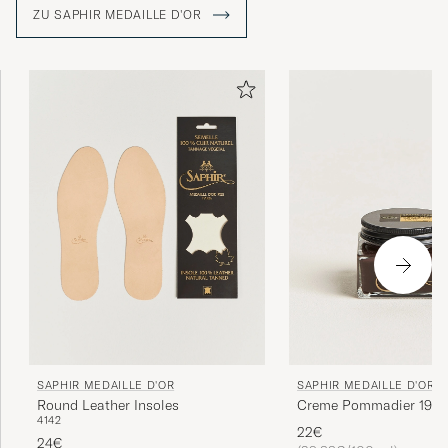
Bürsten bis hin zu Reinigungsmitteln für verschiedene
ZU SAPHIR MEDAILLE D'OR
Leder- und Textilsorten.
SAPHIR MEDAILLE D'OR
SAPHIR MEDAILLE D'OR
Round Leather Insoles
Creme Pommadier 1925
41
42
Parisien Brown
22€
24€