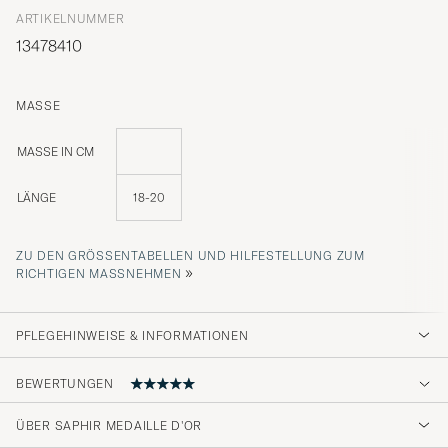
ARTIKELNUMMER
13478410
MASSE
MASSE IN CM
LÄNGE
18-20
ZU DEN GRÖSSENTABELLEN UND HILFESTELLUNG ZUM R
»
ICHTIGEN MASSNEHMEN
PFLEGEHINWEISE & INFORMATIONEN
BEWERTUNGEN
ÜBER SAPHIR MEDAILLE D'OR
Hurtig, perfekt levering. Varen lever op til