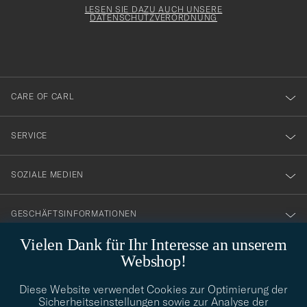
för
Form
LESEN SIE DAZU AUCH UNSERE
att
DATENSCHUTZVERORDNUNG
du
anmälde
dig
till
CARE OF CARL
vårt
nyhetsbrev!
SERVICE
SOZIALE MEDIEN
GESCHÄFTSINFORMATIONEN
Vielen Dank für Ihr Interesse an unserem
Webshop!
STILBERATUNG
Diese Website verwendet Cookies zur Optimierung der
Benötigen Sie Hilfe bei der Suche nach Ihrem persönlichen Stil?
Sicherheitseinstellungen sowie zur Analyse der