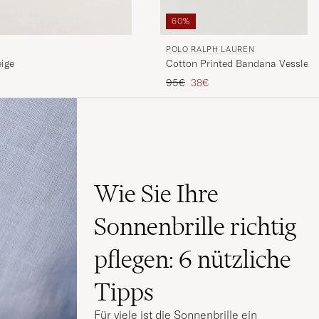
60%
POLO RALPH LAUREN
ige
Cotton Printed Bandana Vessle B
Regulärer Preis
Reduzierter Preis
95€
38€
Wie Sie Ihre
Sonnenbrille richtig
pflegen: 6 nützliche
Tipps
Für viele ist die Sonnenbrille ein