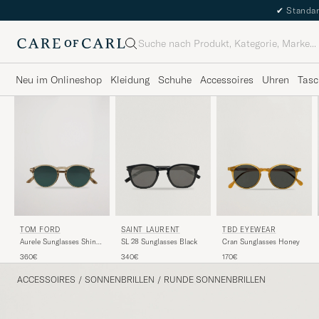
✔
Standar
Suche
Neu im Onlineshop
Kleidung
Schuhe
Accessoires
Uhren
Tasc
TOM FORD
SAINT LAURENT
TBD EYEWEAR
Aurele Sunglasses Shiny
SL 28 Sunglasses Black
Cran Sunglasses Honey
Beige/Blue
360€
340€
170€
ACCESSOIRES
/
SONNENBRILLEN
/
RUNDE SONNENBRILLEN