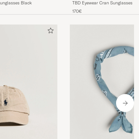
Sunglasses Black
TBD Eyewear Cr
170€