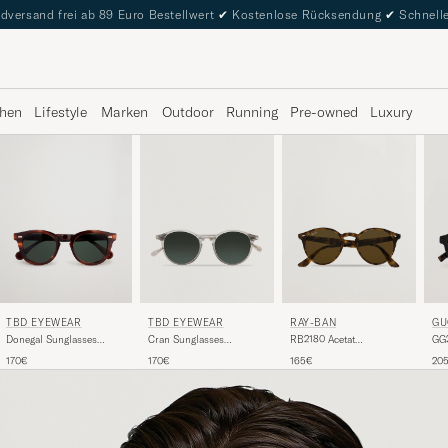
dversand frei ab 89 Euro Bestellwert
✔
Kostenlose Rücksendung
✔
Schnelle
hen
Lifestyle
Marken
Outdoor
Running
Pre-owned
Luxury
TBD EYEWEAR
TBD EYEWEAR
RAY-BAN
GU
Donegal Sunglasses
Cran Sunglasses
RB2180 Acetat
GG2
Havana
Transparent
Sunglasses Dark
Ha
170€
170€
165€
20
Havana/Dark Brown