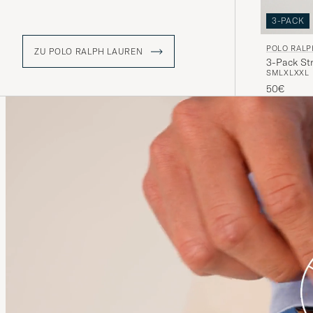
3-PACK
POLO RALP
ZU POLO RALPH LAUREN
3-Pack Str
S
M
L
XL
XXL
50€