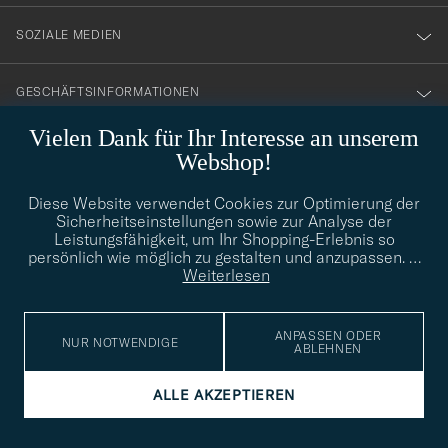
SOZIALE MEDIEN
GESCHÄFTSINFORMATIONEN
Vielen Dank für Ihr Interesse an unserem
Webshop!
STILBERATUNG
Diese Website verwendet Cookies zur Optimierung der
Benötigen Sie Hilfe bei der Suche nach Ihrem persönlichen Stil?
Sicherheitseinstellungen sowie zur Analyse der
Wenden Sie sich an uns, wir helfen Ihnen gerne weiter!
Leistungsfähigkeit, um Ihr Shopping-Erlebnis so
persönlich wie möglich zu gestalten und anzupassen.
…
info@careofcarl.de
STILBERATUNG
Weiterlesen
ANPASSEN ODER
NUR NOTWENDIGE
ABLEHNEN
© Care of Carl 2026
ALLE AKZEPTIEREN