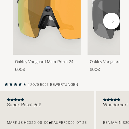
Oakley Vanguard Meta Prizm 24K
Oakley Vanguard Met
Sunglasses Gold
Sunglasses Black
600€
600€
4.70/5
5553 BEWERTUNGEN
Super. Passt gut!
Wunderbar!
VORHERIGE
MARKUS H
2026-08-06
KÄUFER
2026-07-28
BENJAMIN S
2