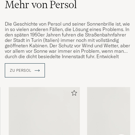
Mehr von Persol
Die Geschichte von Persol und seiner Sonnenbrille ist, wie
in so vielen anderen Fällen, die Lösung eines Problems. In
den späten 1950er Jahren fuhren die Straßenbahnfahrer
der Stadt in Turin (Italien) immer noch mit vollständig
geöffneten Kabinen. Der Schutz vor Wind und Wetter, aber
vor allem vor Sonne war immer ein Problem, wenn man
durch die dicht besiedelte Innenstadt fuhr. Entwickelt
wurde die Sonnenbrille PO 649, ein Modell, das das
Dilemma der Straßenbahnfahrer löst und zu einem
ZU PERSOL
Klassiker unter den Sonnenbrillen geworden ist.