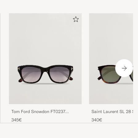
Tom Ford Snowdon FT0237
Saint Laurent SL 28 Su
Sunglasses Black
Havana/Green
345€
340€