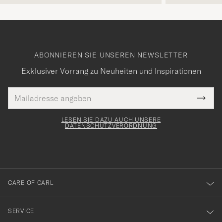
ABONNIEREN SIE UNSEREN NEWSLETTER
Exklusiver Vorrang zu Neuheiten und Inspirationen
E-
Tack
lichtfeld
Mail
Submi
Adresse
för
Newsl
Form
LESEN SIE DAZU AUCH UNSERE
att
DATENSCHUTZVERORDNUNG
du
anmälde
dig
till
CARE OF CARL
vårt
nyhetsbrev!
SERVICE