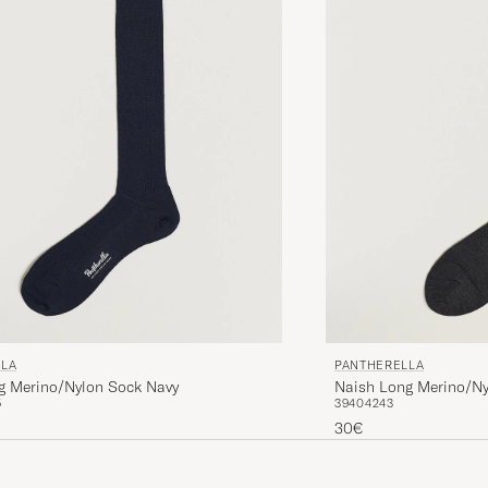
LLA
PANTHERELLA
g Merino/Nylon Sock Navy
Naish Long Merino/Ny
5
39
40
42
43
30€