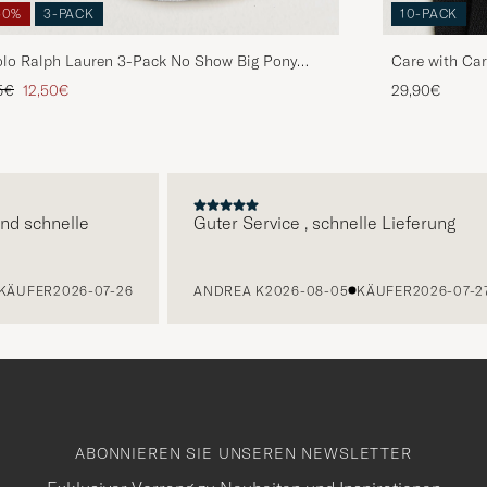
50%
3-PACK
10-PACK
lo Ralph Lauren 3-Pack No Show Big Pony
Care with Car
ony Socks White
BLACK
gulärer Preis
Reduzierter Preis
5€
12,50€
29,90€
E
schnelle
Guter Service , schnelle Lieferung
FER
2026-07-26
ANDREA K
2026-08-05
KÄUFER
2026-07-27
ABONNIEREN SIE UNSEREN NEWSLETTER