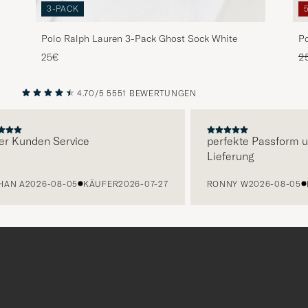
3-PACK
Polo Ralph Lauren 3-Pack Ghost Sock White
Po
P
Re
25€
2
4.70/5
5551 BEWERTUNGEN
VORHERIGE
NÄCHST
Kunden Service
perfekte Passform und 
Lieferung
 A
2026-08-05
KÄUFER
2026-07-27
RONNY W
2026-08-05
KÄU