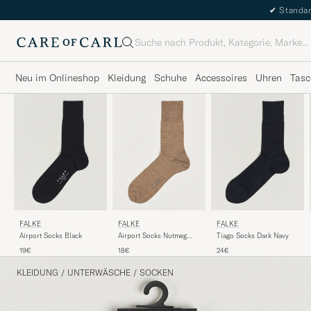
✔
Standar
Suche
Neu im Onlineshop
Kleidung
Schuhe
Accessoires
Uhren
Tasc
FALKE
FALKE
FALKE
Airport Socks Black
Airport Socks Nutmeg
Tiago Socks Dark Navy
Melange
19€
18€
24€
KLEIDUNG
/
UNTERWÄSCHE
/
SOCKEN