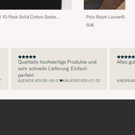
l 10-Pack Solid Cotton Socks
Polo Ralph Lauren6-Pac
SocksBrown
50€
Qualitativ hochwertige Produkte und
Alles gut fu
sehr schnelle Lieferung. Einfach
perfekt
ALEXIOS K
2026-08-01
KÄUFER
2026-07-23
ANDREAS S
2