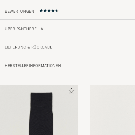
BEWERTUNGEN
ÜBER PANTHERELLA
Sitter kvar bättre på foten än många liknande strump
köpa fler.
LIEFERUNG & RÜCKGABE
FREDRIK G
GEKAUFT AM AUF CAREOFCARL.SE
HERSTELLERINFORMATIONEN