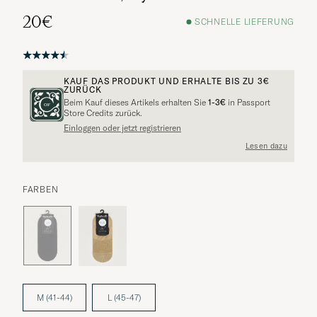
20€
SCHNELLE LIEFERUNG
KAUF DAS PRODUKT UND ERHALTE BIS ZU
3€
ZURÜCK
Beim Kauf dieses Artikels erhalten Sie
1-3€
in Passport
Weitere Alternativen?
Store Credits zurück.
Einloggen oder jetzt registrieren
Lesen dazu
VERGLEICHBARE MODELLE ANSEHEN
FARBEN
M (41-44)
L (45-47)