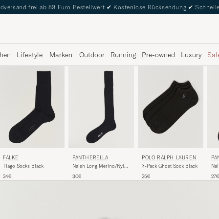
dversand frei ab 89 Euro Bestellwert
✔
Kostenlose Rücksendung
✔
Schnelle
hen
Lifestyle
Marken
Outdoor
Running
Pre-owned
Luxury
Sal
FALKE
PANTHERELLA
POLO RALPH LAUREN
PA
Tiago Socks Black
Naish Long Merino/Nylon
3-Pack Ghost Sock Black
Nai
Sock Black
Cho
24€
30€
25€
27