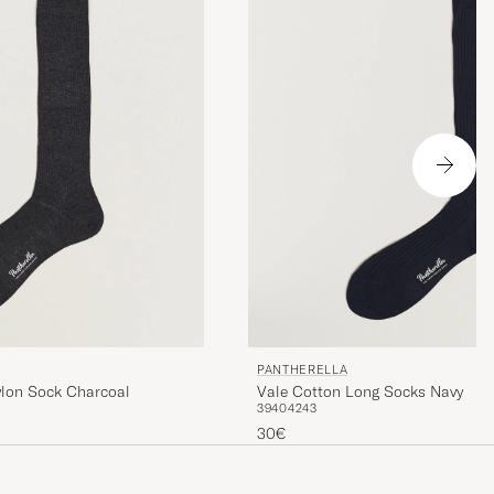
PANTHERELLA
lon Sock Charcoal
Vale Cotton Long Socks Navy
39
40
42
43
30€