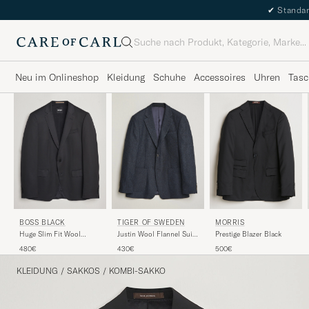
✔
Standar
Suche
Neu im Onlineshop
Kleidung
Schuhe
Accessoires
Uhren
Tasc
BOSS BLACK
MORRIS
TIGER OF SWEDEN
Huge Slim Fit Wool
Prestige Blazer Black
Justin Wool Flannel Suit
Blazer Black
Blazer Midnight Blue
480€
500€
430€
KLEIDUNG
/
SAKKOS
/
KOMBI-SAKKO