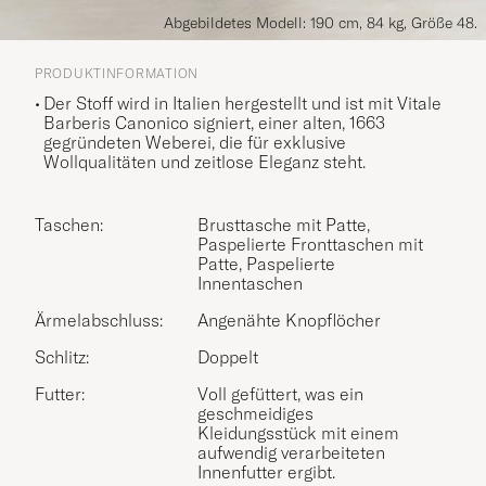
Abgebildetes Modell: 190 cm, 84 kg, Größe 48.
PRODUKTINFORMATION
Der Stoff wird in Italien hergestellt und ist mit Vitale
Barberis Canonico signiert, einer alten, 1663
gegründeten Weberei, die für exklusive
Wollqualitäten und zeitlose Eleganz steht.
Taschen:
Brusttasche mit Patte,
Paspelierte Fronttaschen mit
Patte, Paspelierte
Innentaschen
Ärmelabschluss:
Angenähte Knopflöcher
Schlitz:
Doppelt
Futter:
Voll gefüttert, was ein
geschmeidiges
Kleidungsstück mit einem
aufwendig verarbeiteten
Innenfutter ergibt.