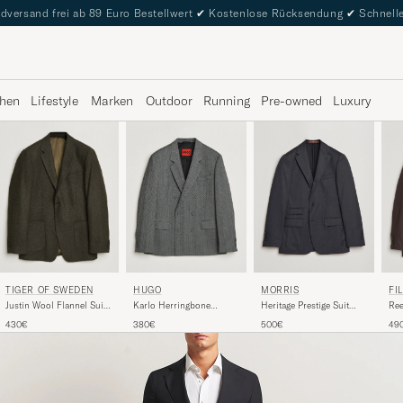
dversand frei ab 89 Euro Bestellwert
✔
Kostenlose Rücksendung
✔
Schnelle
hen
Lifestyle
Marken
Outdoor
Running
Pre-owned
Luxury
MORRIS
TIGER OF SWEDEN
HUGO
FI
Heritage Prestige Suit
Justin Wool Flannel Suit
Karlo Herringbone
Ree
Jacket Grey
Blazer Muted Canopy
Double Breasted Blazer
Bre
500€
430€
380€
49
Dark Grey
Cho