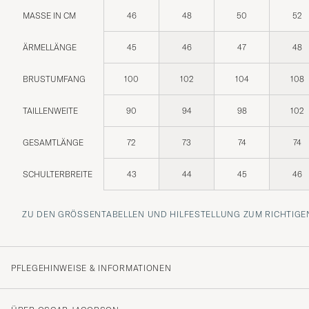
MASSE IN CM
46
48
50
52
ÄRMELLÄNGE
45
46
47
48
BRUSTUMFANG
100
102
104
108
TAILLENWEITE
90
94
98
102
GESAMTLÄNGE
72
73
74
74
SCHULTERBREITE
43
44
45
46
ZU DEN GRÖSSENTABELLEN UND HILFESTELLUNG ZUM RICHTIGEN
PFLEGEHINWEISE & INFORMATIONEN