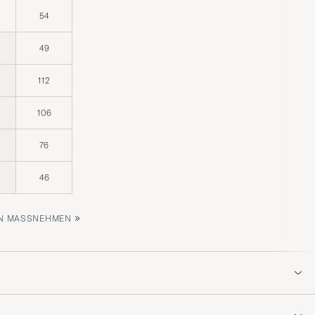
54
49
112
106
76
46
»
 MASSNEHMEN