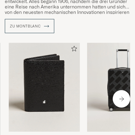
entwickelt. Alles begann 1906, nachdem die drei Gründer
eine Reise nach Amerika unternommen hatten und sich
von den neuesten mechanischen Innovationen inspirieren
ließen. Zurück in Hamburg starteten sie ihre Marke, die
mit ihren gut gefertigten Schreibgeräten die Kunst des
ZU MONTBLANC
Schreibens von Hand revolutionieren sollte.