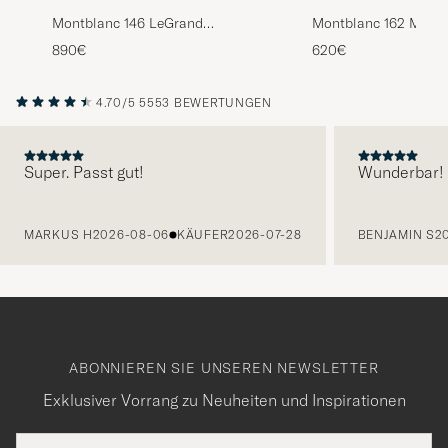
Montblanc 146 LeGrand
Montblanc 162 Meist
Meisterstück M Fountain Pen
Rollerball LeGrand P
890€
620€
Platinum Line
Gold
4.70/5
5553 BEWERTUNGEN
Super. Passt gut!
Wunderbar!
VORHERIGE
MARKUS H
2026-08-06
KÄUFER
2026-07-28
BENJAMIN S
2
ABONNIEREN SIE UNSEREN NEWSLETTER
Exklusiver Vorrang zu Neuheiten und Inspirationen
E-