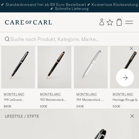
✔
Standardversand frei ab 89 Euro Bestellwert
✔
Kostenlose Rücksendung
✔
Schnelle Lieferung
Suche
MONTBLANC
MONTBLANC
MONTBLANC
MONTBLANC
146 LeGrand
162 Meisterstück
Heritage Rouge &
164 Meisterstück BP
Meisterstück M
Rollerball LeGrand
Noir Ballpoint Pen
White
890€
620€
550€
540€
Fountain Pen
Pen Black/Red Gold
Black
Platinum Line
LIFESTYLE
/
STIFTE