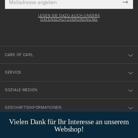
Tack
lichtfeld
Mail
Submi
Adresse
för
Newsl
Form
LESEN SIE DAZU AUCH UNSERE
att
DATENSCHUTZVERORDNUNG
du
anmälde
dig
till
CARE OF CARL
vårt
nyhetsbrev!
SERVICE
SOZIALE MEDIEN
GESCHÄFTSINFORMATIONEN
Vielen Dank für Ihr Interesse an unserem
Webshop!
STILBERATUNG