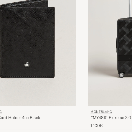
C
MONTBLANC
Card Holder 4cc Black
#MY4810 Extreme 3.0
1 100€