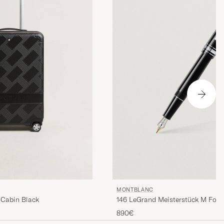
MONTBLANC
146 LeGrand Meisterstück M Foun
 Cabin Black
Platinum Line
890€