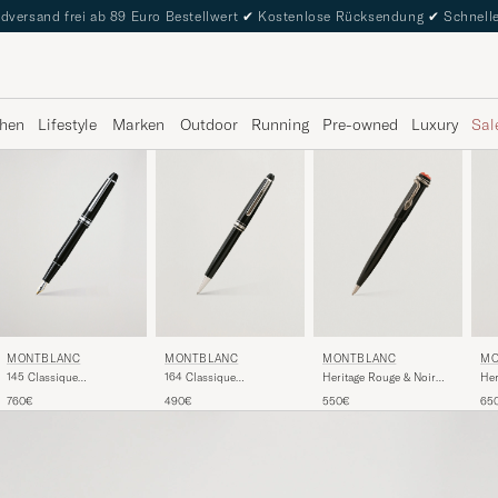
dversand frei ab 89 Euro Bestellwert
✔
Kostenlose Rücksendung
✔
Schnelle
hen
Lifestyle
Marken
Outdoor
Running
Pre-owned
Luxury
Sal
MONTBLANC
MONTBLANC
MONTBLANC
MO
145 Classique
164 Classique
Heritage Rouge & Noir
Her
Meisterstück F Fountain
Meisterstück Ballpoint
Ballpoint Pen Black
Rol
760€
490€
550€
65
Pen Platinum Line
Pen Platinum Line