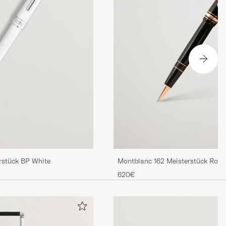
Montblanc 162 Meisterstück Rolle
rstück BP White
Pen Black/Red Gold
620€