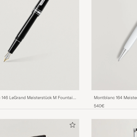
 146 LeGrand Meisterstück M Fountain
Montblanc 164 Meiste
num Line
540€