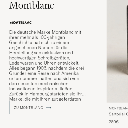
Montblanc
Die deutsche Marke Montblanc mit
ihrer mehr als 100-jährigen
Geschichte hat sich zu einem
angesehenen Namen für die
Herstellung von exklusiven und
hochwertigen Schreibgeräten,
Lederwaren und Uhren entwickelt.
Alles begann 1906, nachdem die drei
Gründer eine Reise nach Amerika
unternommen hatten und sich von
den neuesten mechanischen
Innovationen inspirieren ließen.
Zurück in Hamburg starteten sie ihre
Marke, die mit ihren gut gefertigten
Schreibgeräten die Kunst des
ZU MONTBLANC
MONTBLAN
Schreibens von Hand revolutionieren
Sartorial 
sollte.
280€