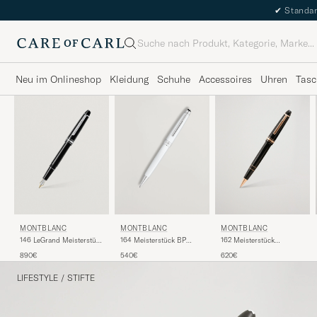
✔
Standar
Suche
Neu im Onlineshop
Kleidung
Schuhe
Accessoires
Uhren
Tasc
MONTBLANC
MONTBLANC
MONTBLANC
146 LeGrand Meisterstück
162 Meisterstück
164 Meisterstück BP
M Fountain Pen Platinum
Rollerball LeGrand Pen
White
890€
620€
540€
Line
Black/Red Gold
LIFESTYLE
/
STIFTE