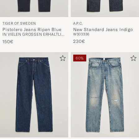
TIGER OF SWEDEN
A.P.C.
Pistolero Jeans Ripen Blue
New Standard Jeans Indigo
IN VIELEN GRÖSSEN ERHÄLTLICH
W30
33
36
230€
150€
60%