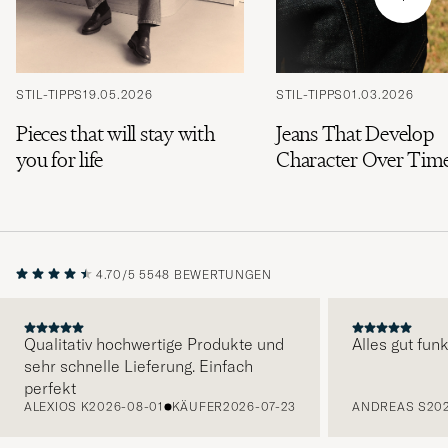
STIL-TIPPS
19.05.2026
STIL-TIPPS
01.03.2026
Pieces that will stay with
Jeans That Develop
you for life
Character Over Tim
4.70/5
5548 BEWERTUNGEN
Qualitativ hochwertige Produkte und
Alles gut funk
sehr schnelle Lieferung. Einfach
VORHERIGE
perfekt
ALEXIOS K
2026-08-01
KÄUFER
2026-07-23
ANDREAS S
20