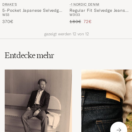
DRAKE'S
-1 NORDIC DENIM
5-Pocket Japanese Selvedge
Regular Fit Selvedge Jeans
W33
W31
33
Denim Stone Wash
Summer Breeze
Regulärer Preis
Reduzierter Preis
370€
180€
72€
gezeigt werden
12
von
12
Entdecke mehr