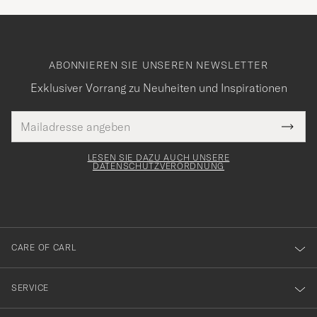
ABONNIEREN SIE UNSEREN NEWSLETTER
Exklusiver Vorrang zu Neuheiten und Inspirationen
E-
Tack
lichtfeld
Mail
Submi
Adresse
för
Newsl
Form
LESEN SIE DAZU AUCH UNSERE
att
DATENSCHUTZVERORDNUNG
du
anmälde
dig
till
CARE OF CARL
vårt
nyhetsbrev!
SERVICE