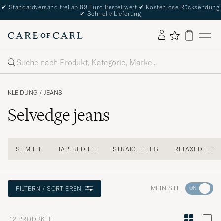
✔
Standardversand frei ab 89 Euro Bestellwert
✔
Kostenlose Rücksendung
✔
Schnelle Lieferung
Suche
KLEIDUNG
/
JEANS
Selvedge jeans
SLIM FIT
TAPERED FIT
STRAIGHT LEG
RELAXED FIT
Wechseln
MEIN STIL
FILTERN / SORTIEREN
Sie
zur
12
PRODUKTE