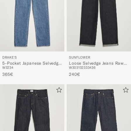
DRAKE'S
SUNFLOWER
5-Pocket Japanese Selvedge
Loose Selvedge Jeans Raw
W32
34
W30
31
32
33
34
36
Denim Blue
Indigo
365€
240€