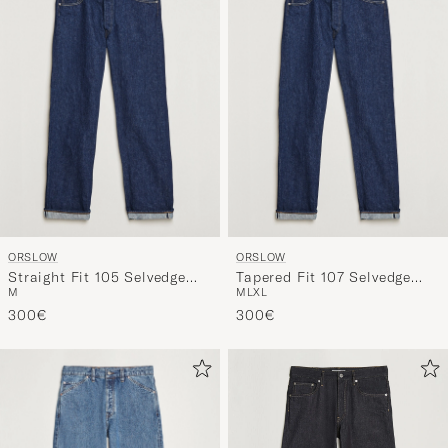
Stil
entspricht
ORSLOW
ORSLOW
Straight Fit 105 Selvedge
Tapered Fit 107 Selvedge
M
M
L
XL
Jeans One Wash
Jeans One Wash
300€
300€