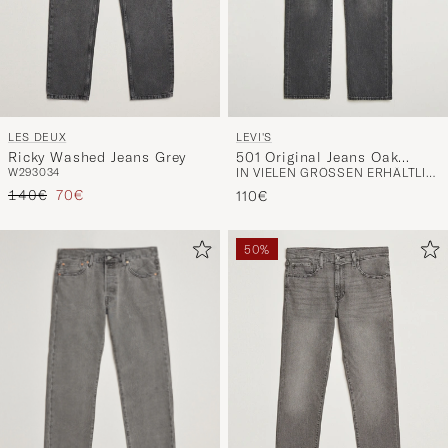
LES DEUX
LEVI'S
Ricky Washed Jeans Grey
501 Original Jeans Oak
W29
30
34
IN VIELEN GRÖSSEN ERHÄLTLICH
Nights
Regulärer Preis
Reduzierter Preis
140€
70€
110€
50%