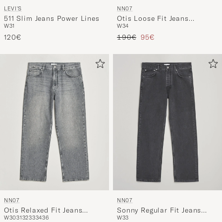
LEVI'S
NN07
511 Slim Jeans Power Lines
Otis Loose Fit Jeans
W31
W34
Medium Grey
Regulärer Preis
Reduzierter Preis
120€
190€
95€
NN07
NN07
Otis Relaxed Fit Jeans
Sonny Regular Fit Jeans
W30
31
32
33
34
36
W33
Washed Grey
Washed Grey