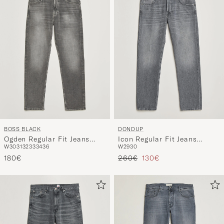
Stil
entspricht
BOSS BLACK
DONDUP
Ogden Regular Fit Jeans
Icon Regular Fit Jeans
W30
31
32
33
34
36
W29
30
Medium Grey
Washed Grey
Regulärer Preis
Reduzierter Preis
180€
260€
130€