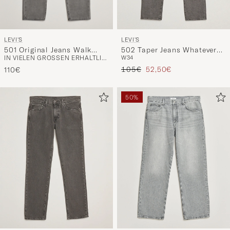
LEVI'S
LEVI'S
501 Original Jeans Walk
502 Taper Jeans Whatever
IN VIELEN GRÖSSEN ERHÄLTLICH
W34
Down Broadway
You Like
Regulärer Preis
Reduzierter Preis
105€
52,50€
110€
50%