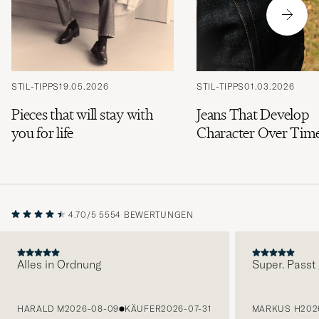
STIL-TIPPS
19.05.2026
STIL-TIPPS
01.03.2026
Pieces that will stay with
Jeans That Develop
you for life
Character Over Tim
4.70/5
5554 BEWERTUNGEN
Alles in Ordnung
Super. Passt 
VORHERIGE
HARALD M
2026-08-09
KÄUFER
2026-07-31
MARKUS H
202