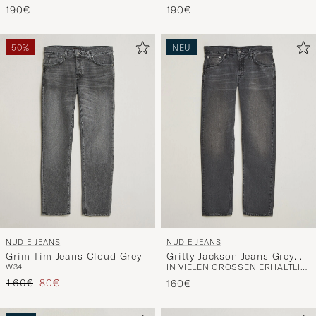
190€
190€
50%
NEU
NUDIE JEANS
NUDIE JEANS
Grim Tim Jeans Cloud Grey
Gritty Jackson Jeans Grey
W34
IN VIELEN GRÖSSEN ERHÄLTLICH
Lake
Regulärer Preis
Reduzierter Preis
160€
80€
160€