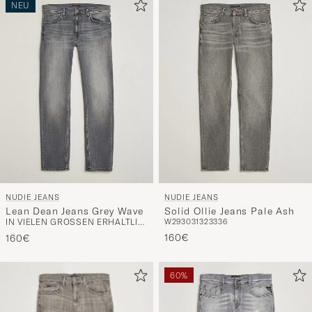
NEU
NUDIE JEANS
NUDIE JEANS
Lean Dean Jeans Grey Wave
Solid Ollie Jeans Pale Ash
IN VIELEN GRÖSSEN ERHÄLTLICH
W29
30
31
32
33
36
160€
160€
60%