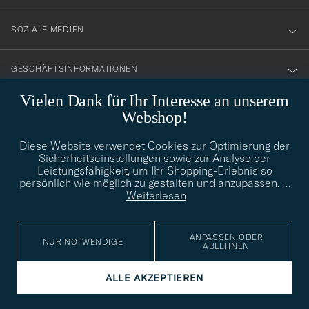
SOZIALE MEDIEN
GESCHÄFTSINFORMATIONEN
Vielen Dank für Ihr Interesse an unserem
Webshop!
STILBERATUNG
Diese Website verwendet Cookies zur Optimierung der
Benötigen Sie Hilfe bei der Suche nach Ihrem persönlichen Stil?
Sicherheitseinstellungen sowie zur Analyse der
Wenden Sie sich an uns, wir helfen Ihnen gerne weiter!
Leistungsfähigkeit, um Ihr Shopping-Erlebnis so
persönlich wie möglich zu gestalten und anzupassen.
…
info@careofcarl.de
STILBERATUNG
Weiterlesen
ANPASSEN ODER
NUR NOTWENDIGE
ABLEHNEN
© Care of Carl 2026
ALLE AKZEPTIEREN