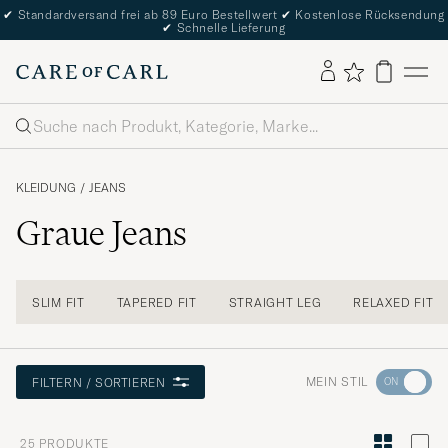
✔
Standardversand frei ab 89 Euro Bestellwert
✔
Kostenlose Rücksendung
✔
Schnelle Lieferung
Suche
KLEIDUNG
/
JEANS
Graue Jeans
SLIM FIT
TAPERED FIT
STRAIGHT LEG
RELAXED FIT
Wechseln
MEIN STIL
FILTERN / SORTIEREN
Sie
zur
25
PRODUKTE