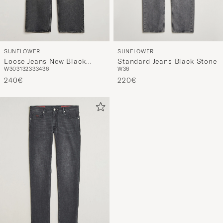
SUNFLOWER
SUNFLOWER
Standard Jeans Black Stone
Loose Jeans New Black
W36
W30
31
32
33
34
36
Worn
220€
240€