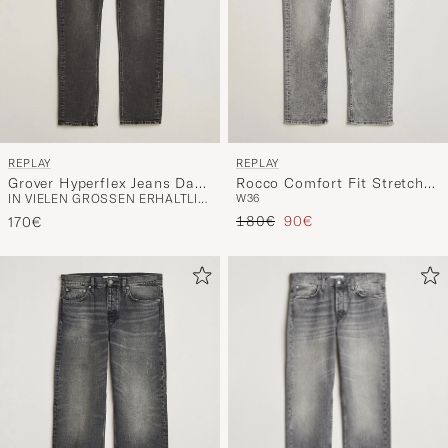
REPLAY
REPLAY
Grover Hyperflex Jeans Dark
Rocco Comfort Fit Stretch
IN VIELEN GRÖSSEN ERHÄLTLICH
W36
Grey
Eco Plus Jeans Washed Grey
Regulärer Preis
Reduzierter Preis
180€
90€
170€