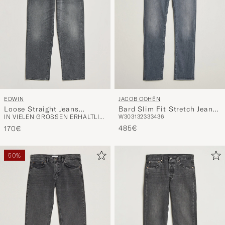
EDWIN
JACOB COHËN
Loose Straight Jeans
Bard Slim Fit Stretch Jeans
IN VIELEN GRÖSSEN ERHÄLTLICH
W30
31
32
33
34
36
Washed Grey
Light Grey
485€
170€
50%