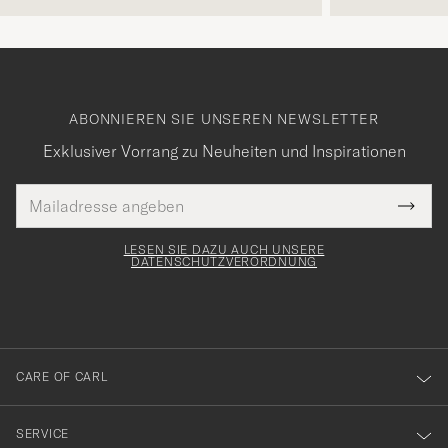
ABONNIEREN SIE UNSEREN NEWSLETTER
Exklusiver Vorrang zu Neuheiten und Inspirationen
E-
Tack
lichtfeld
Mail
Submi
Adresse
för
Newsl
Form
LESEN SIE DAZU AUCH UNSERE
att
DATENSCHUTZVERORDNUNG
du
anmälde
dig
till
CARE OF CARL
vårt
nyhetsbrev!
SERVICE