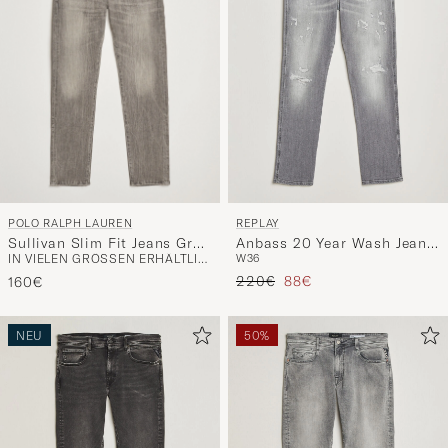
POLO RALPH LAUREN
REPLAY
Sullivan Slim Fit Jeans Grey
Anbass 20 Year Wash Jeans
IN VIELEN GRÖSSEN ERHÄLTLICH
W36
Warren Stretch
Washed Grey
Regulärer Preis
Reduzierter Preis
220€
88€
160€
NEU
50%