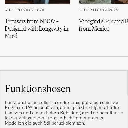
Stil
entspricht
STIL-TIPPS
26.02.2026
LIFESTYLE
04.08.2026
Trousers from NN07 –
Videgård's Selected 
Designed with Longevity in
from Mexico
Mind
Funktionshosen
Funktionshosen sollen in erster Linie praktisch sein, vor
Regen und Wind schützen, atmungsaktive Eigenschaften
besitzen und einem hohen Belastungsgrad standhalten. In
letzter Zeit geht der Trend jedoch immer mehr zu
Modellen die auch Stil berücksichtigen.