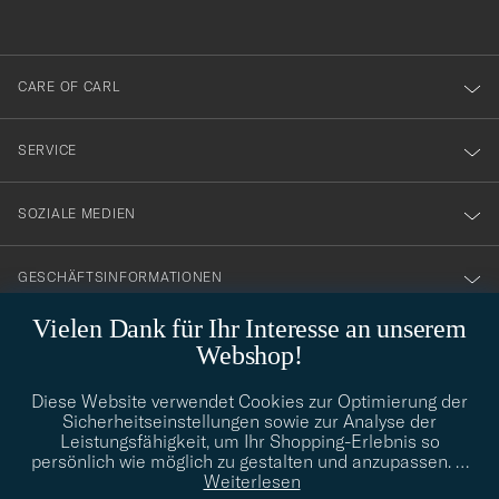
anmälde
dig
till
CARE OF CARL
vårt
nyhetsbrev!
SERVICE
SOZIALE MEDIEN
GESCHÄFTSINFORMATIONEN
Vielen Dank für Ihr Interesse an unserem
Webshop!
STILBERATUNG
Diese Website verwendet Cookies zur Optimierung der
Benötigen Sie Hilfe bei der Suche nach Ihrem persönlichen Stil?
Sicherheitseinstellungen sowie zur Analyse der
Wenden Sie sich an uns, wir helfen Ihnen gerne weiter!
Leistungsfähigkeit, um Ihr Shopping-Erlebnis so
persönlich wie möglich zu gestalten und anzupassen.
…
info@careofcarl.de
STILBERATUNG
Weiterlesen