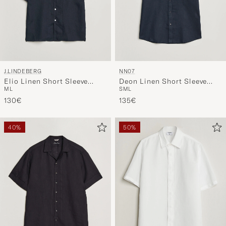
J.LINDEBERG
NN07
Elio Linen Short Sleeve
Deon Linen Short Sleeve
M
L
S
M
L
Shirt Navy
Shirt Navy Blue
130€
135€
40%
50%