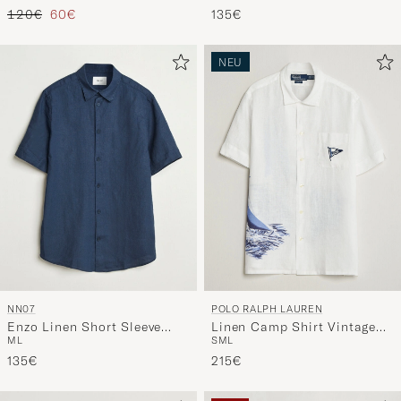
Regulärer Preis
Reduzierter Preis
120€
60€
135€
NEU
NN07
POLO RALPH LAUREN
Enzo Linen Short Sleeve
Linen Camp Shirt Vintage
M
L
S
M
L
Shirt Navy Blue
Nautical Sail
135€
215€