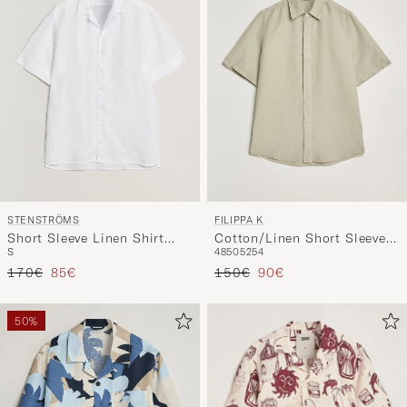
STENSTRÖMS
FILIPPA K
Short Sleeve Linen Shirt
Cotton/Linen Short Sleeve
S
48
50
52
54
White
Shirt Light Green
Regulärer Preis
Reduzierter Preis
Regulärer Preis
Reduzierter Preis
170€
85€
150€
90€
50%