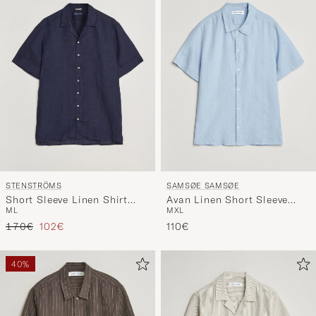
STENSTRÖMS
SAMSØE SAMSØE
Short Sleeve Linen Shirt
Avan Linen Short Sleeve
M
L
M
XL
Navy
Shirt Windsurfer
Regulärer Preis
Reduzierter Preis
170€
102€
110€
40%