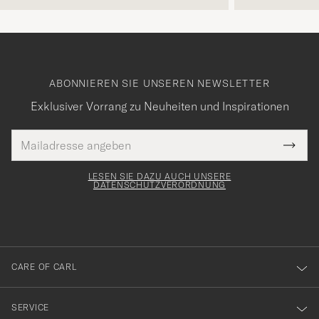
ABONNIEREN SIE UNSEREN NEWSLETTER
Exklusiver Vorrang zu Neuheiten und Inspirationen
E-
Tack
lichtfeld
Mail
Submi
Adresse
för
Newsl
Form
LESEN SIE DAZU AUCH UNSERE
att
DATENSCHUTZVERORDNUNG
du
anmälde
dig
till
CARE OF CARL
vårt
nyhetsbrev!
SERVICE