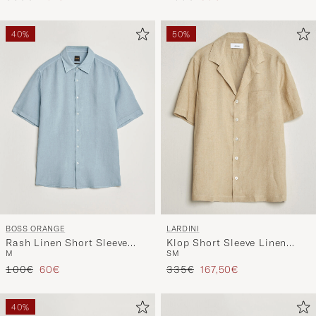
40%
50%
BOSS ORANGE
LARDINI
Rash Linen Short Sleeve
Klop Short Sleeve Linen
M
S
M
Shirt Light Blue
Resort Shirt Beige
Regulärer Preis
Reduzierter Preis
Regulärer Preis
Reduzierter Preis
100€
60€
335€
167,50€
40%