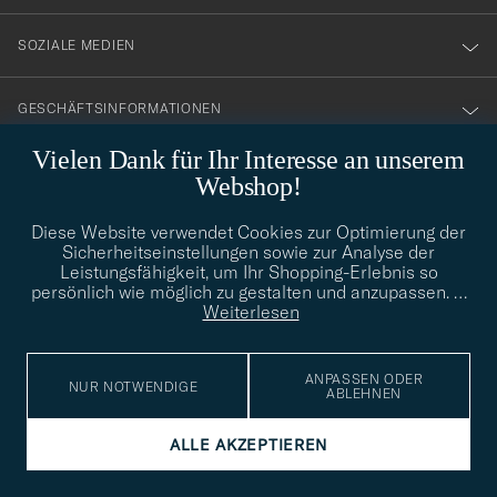
SOZIALE MEDIEN
GESCHÄFTSINFORMATIONEN
Vielen Dank für Ihr Interesse an unserem
Webshop!
STILBERATUNG
Diese Website verwendet Cookies zur Optimierung der
Benötigen Sie Hilfe bei der Suche nach Ihrem persönlichen Stil?
Sicherheitseinstellungen sowie zur Analyse der
Wenden Sie sich an uns, wir helfen Ihnen gerne weiter!
Leistungsfähigkeit, um Ihr Shopping-Erlebnis so
persönlich wie möglich zu gestalten und anzupassen.
…
info@careofcarl.de
STILBERATUNG
Weiterlesen
ANPASSEN ODER
NUR NOTWENDIGE
ABLEHNEN
© Care of Carl 2026
ALLE AKZEPTIEREN