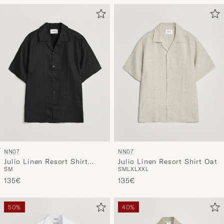
Ihrem
Stil
entspricht
NN07
NN07
Julio Linen Resort Shirt
Julio Linen Resort Shirt Oat
S
M
S
M
L
XL
XXL
Black
135€
135€
50%
40%