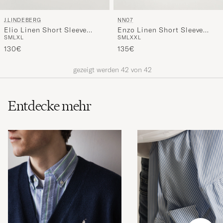
J.LINDEBERG
NN07
Elio Linen Short Sleeve
Enzo Linen Short Sleeve
S
M
L
XL
S
M
L
XXL
Shirt Moonbeam
Shirt Capers Green
130€
135€
gezeigt werden
42
von
42
Entdecke mehr