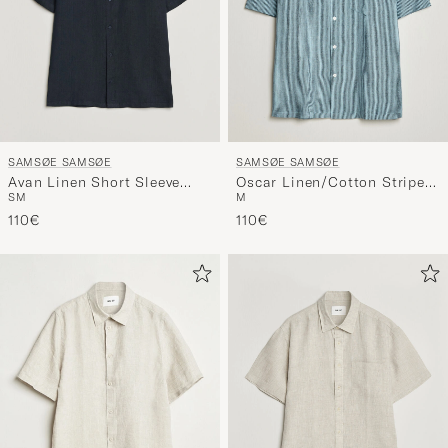
SAMSØE SAMSØE
SAMSØE SAMSØE
Avan Linen Short Sleeve
Oscar Linen/Cotton Striped
S
M
M
Shirt Salute Navy
Short Sleeve Shirt
110€
Tourmaline
110€