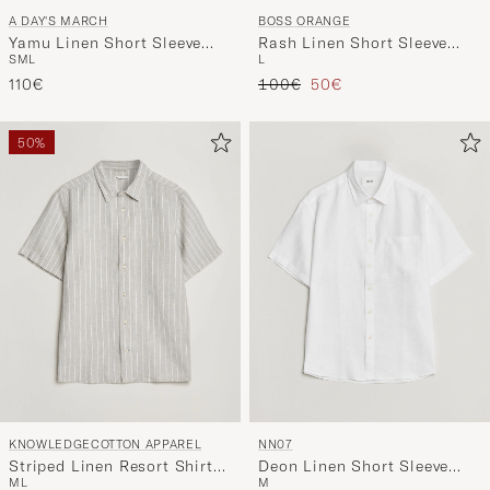
BOSS ORANGE
A DAY'S MARCH
Rash Linen Short Sleeve
Yamu Linen Short Sleeve
L
S
M
L
Shirt Dark Blue
Shirt Navy
Regulärer Preis
Reduzierter Preis
100€
50€
110€
50%
KNOWLEDGECOTTON APPAREL
NN07
Striped Linen Resort Shirt
Deon Linen Short Sleeve
M
L
M
Grey
Shirt White