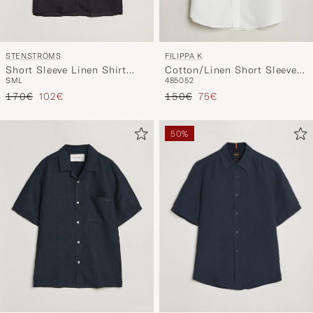
STENSTRÖMS
FILIPPA K
Short Sleeve Linen Shirt
Cotton/Linen Short Sleeve
S
M
L
48
50
52
Black
Shirt White
Regulärer Preis
Reduzierter Preis
Regulärer Preis
Reduzierter Preis
170€
102€
150€
75€
50%