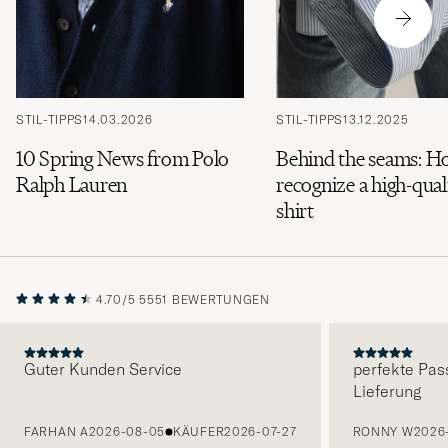
STIL-TIPPS
14.03.2026
STIL-TIPPS
13.12.2025
10 Spring News from Polo
Behind the seams: H
Ralph Lauren
recognize a high-qual
shirt
4.70/5
5551 BEWERTUNGEN
Guter Kunden Service
perfekte Pas
Lieferung
VORHERIGE
FARHAN A
2026-08-05
KÄUFER
2026-07-27
RONNY W
2026