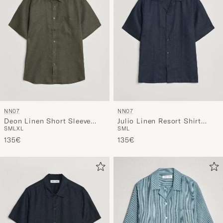
NN07
NN07
Deon Linen Short Sleeve
Julio Linen Resort Shirt
S
M
L
XL
S
M
L
Shirt Dark Army
Navy Blue
135€
135€