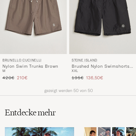
BRUNELLO CUCINELLI
STONE ISLAND
Nylon Swim Trunks Brown
Brushed Nylon Swimshorts
M
XXL
Black
Regulärer Preis
Reduzierter Preis
Regulärer Preis
Reduzierter Preis
420€
210€
195€
136,50€
gezeigt werden
50
von
50
Entdecke mehr