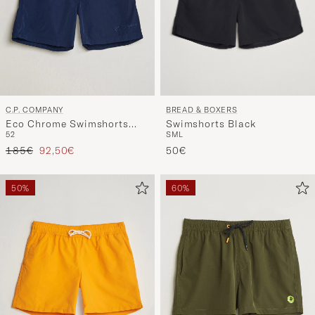
BREAD & BOXERS
C.P. COMPANY
Swimshorts Black
Eco Chrome Swimshorts
S
M
L
52
Blue
Regulärer Preis
Reduzierter Preis
50€
185€
92,50€
50%
60%