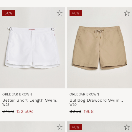
50%
40%
ORLEBAR BROWN
ORLEBAR BROWN
Setter Short Length Swim
Bulldog Drawcord Swim
W28
W30
Shorts White
Shorts Dijon
Regulärer Preis
Reduzierter Preis
Regulärer Preis
Reduzierter Preis
245€
122,50€
325€
195€
40%