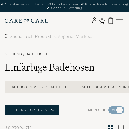
✔
Standardversand frei ab 89 Euro Bestellwert
✔
Kostenlose Rücksendung
✔
Schnelle Lieferung
Suche
KLEIDUNG
/
BADEHOSEN
Einfarbige Badehosen
BADEHOSEN MIT SIDE ADJUSTER
BADEHOSEN MIT SCHNÜR
Wechseln
MEIN STIL
FILTERN / SORTIEREN
Sie
zur
50
PRODUKTE