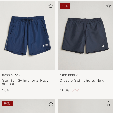
50%
BOSS BLACK
FRED PERRY
Starfish Swimshorts Navy
Classic Swimshorts Navy
S
L
XL
XXL
XXL
Regulärer Preis
Reduzierter Preis
50€
100€
50€
50%