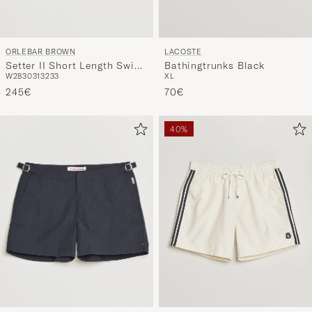
ORLEBAR BROWN
LACOSTE
Setter II Short Length Swim
Bathingtrunks Black
W28
30
31
32
33
XL
Shorts Navy
245€
70€
40%