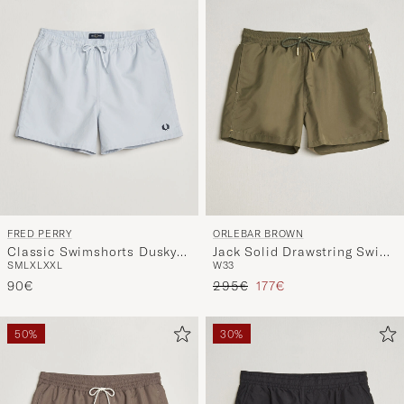
FRED PERRY
ORLEBAR BROWN
Classic Swimshorts Dusky
Jack Solid Drawstring Swim
S
M
L
XL
XXL
W33
Blue
Shorts Herbal Green
Regulärer Preis
Reduzierter Preis
90€
295€
177€
50%
30%