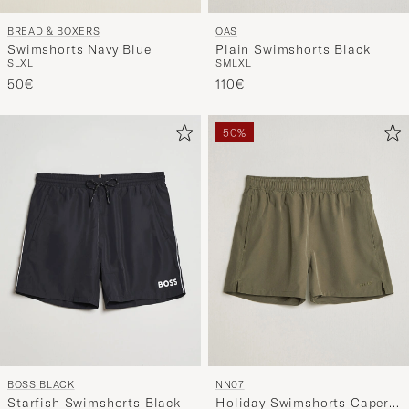
BREAD & BOXERS
OAS
Swimshorts Navy Blue
Plain Swimshorts Black
S
L
XL
S
M
L
XL
50€
110€
50%
BOSS BLACK
NN07
Starfish Swimshorts Black
Holiday Swimshorts Capers