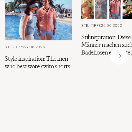
STIL-TIPPS
25.06.2022
Stilinspiration: Diese
Männer machen auch
STIL-TIPPS
27.06.2026
Badehosen eine gute 
Style inspiration: The men
who best wore swim shorts