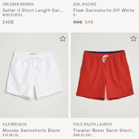
ORLEBAR BROWN
SAIL RACING
Setter II Short Length Swim
Fleet Swimshorts Off White
W30
31
32
33
S
Shorts Black
Regulärer Preis
Reduzierter Preis
245€
90€
54€
VILEBREQUIN
POLO RALPH LAUREN
Moorea Swimshorts Blanc
Traveler Boxer Swim Shorts
XXL
M
L
XL
S
M
L
XL
XXL
RL Red