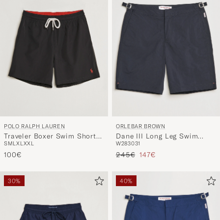
Stil
entspricht
POLO RALPH LAUREN
ORLEBAR BROWN
Traveler Boxer Swim Shorts
Dane III Long Leg Swim
S
M
L
XL
XXL
W28
30
31
Polo Black
Shorts Black
Regulärer Preis
Reduzierter Preis
100€
245€
147€
30%
40%