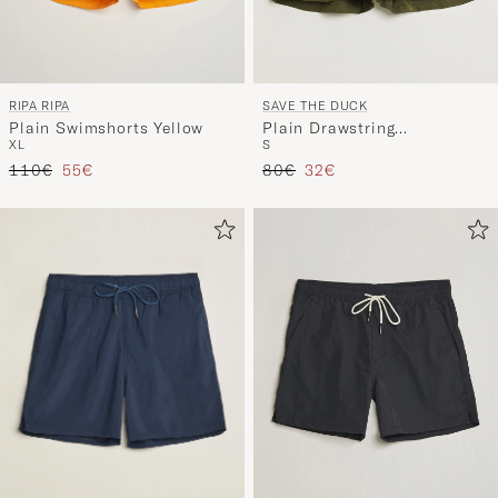
RIPA RIPA
SAVE THE DUCK
Plain Swimshorts Yellow
Plain Drawstring
XL
S
Swimshorts Snake Green
Regulärer Preis
Reduzierter Preis
Regulärer Preis
Reduzierter Preis
110€
55€
80€
32€