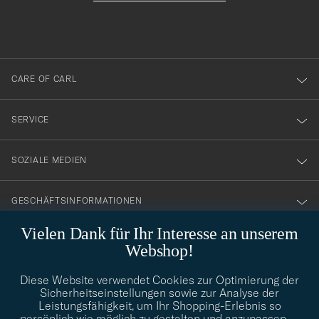
du
anmälde
dig
till
CARE OF CARL
vårt
nyhetsbrev!
SERVICE
SOZIALE MEDIEN
GESCHÄFTSINFORMATIONEN
Vielen Dank für Ihr Interesse an unserem
Webshop!
STILBERATUNG
Diese Website verwendet Cookies zur Optimierung der
Benötigen Sie Hilfe bei der Suche nach Ihrem persönlichen Stil?
Sicherheitseinstellungen sowie zur Analyse der
Wenden Sie sich an uns, wir helfen Ihnen gerne weiter!
Leistungsfähigkeit, um Ihr Shopping-Erlebnis so
persönlich wie möglich zu gestalten und anzupassen.
…