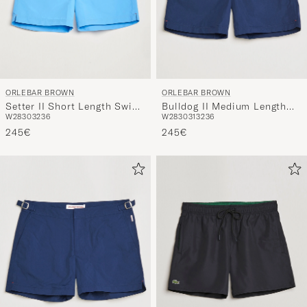
ORLEBAR BROWN
ORLEBAR BROWN
Setter II Short Length Swim
Bulldog II Medium Length
W28
30
32
36
W28
30
31
32
36
Shorts Riviera II
Swim Shorts Navy
245€
245€