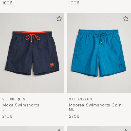
180€
100€
VILEBREQUIN
VILEBREQUIN
Moka Swimshorts
Moorea Swimshorts Coin
L
M
L
Marine/Rouge
Coin
210€
275€