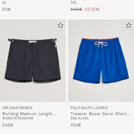
S
L
S
XL
Green
Regulärer Preis
Reduzierter Preis
50€
105€
52,50€
ORLEBAR BROWN
POLO RALPH LAUREN
Bulldog Medium Length
Traveler Boxer Swim Shorts
W28
30
31
32
33
34
36
S
M
L
XL
XXL
Swim Shorts Black
Rugby Royal
245€
100€