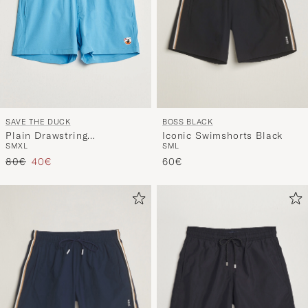
BOSS BLACK
SAVE THE DUCK
Iconic Swimshorts Black
Plain Drawstring
S
M
L
S
M
XL
Swimshorts Fluo Blue
Regulärer Preis
Reduzierter Preis
60€
80€
40€