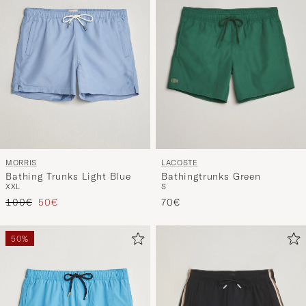
LACOSTE
MORRIS
Bathingtrunks Green
Bathing Trunks Light Blue
S
XXL
Regulärer Preis
Reduzierter Preis
70€
100€
50€
50%