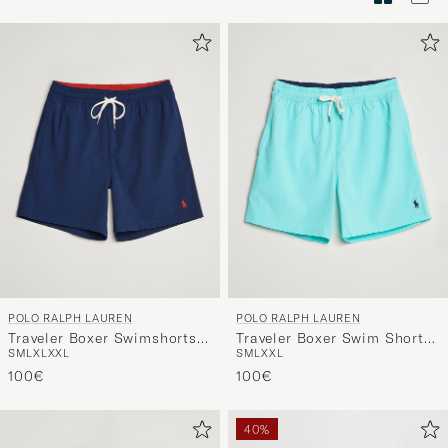
Stilberatu
um
die
Funktion
"Mein
Stil"
zu
aktivieren
und
erleben
Sie
eine
POLO RALPH LAUREN
POLO RALPH LAUREN
handverl
Traveler Boxer Swimshorts
Traveler Boxer Swim Shorts
Auswahl,
S
M
L
XL
XXL
S
M
L
XXL
Newport Navy
Hammond Blue
die
100€
100€
nun
Ihrem
40%