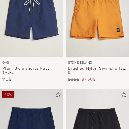
OAS
STONE ISLAND
Plain Swimshorts Navy
Brushed Nylon Swimshorts
S
M
L
XL
S
Tangerine
Regulärer Preis
Reduzierter Preis
110€
195€
97,50€
50%