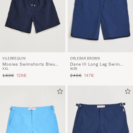
VILEBREQUIN
ORLEBAR BROWN
Moorea Swimshorts Bleu
Dane III Long Leg Swim
XXL
W28
Marine
Shorts Navy
Regulärer Preis
Reduzierter Preis
Regulärer Preis
Reduzierter Preis
180€
126€
245€
147€