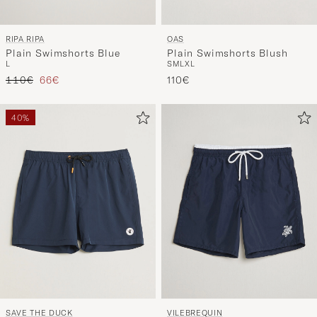
RIPA RIPA
OAS
Plain Swimshorts Blue
Plain Swimshorts Blush
L
S
M
L
XL
Regulärer Preis
Reduzierter Preis
110€
66€
110€
40%
SAVE THE DUCK
VILEBREQUIN