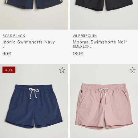
BOSS BLACK
VILEBREQUIN
Iconic Swimshorts Navy
Moorea Swimshorts Noir
L
S
M
L
XL
XXL
60€
180€
40%