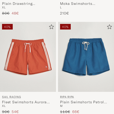
Plain Drawstring
Moka Swimshorts
XL
L
Swimshorts Navy
Marine/Blanc
Regulärer Preis
Reduzierter Preis
80€
48€
210€
40%
40%
RIPA RIPA
SAIL RACING
Plain Swimshorts Petrol
Fleet Swimshorts Aurora
M
XL
Blue
Red
Regulärer Preis
Reduzierter Preis
Regulärer Preis
Reduzierter Preis
110€
66€
90€
54€